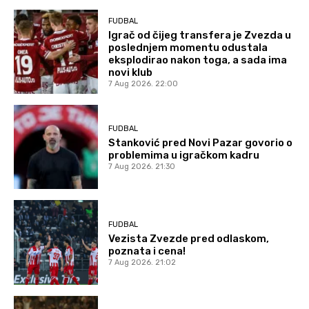
FUDBAL
Igrač od čijeg transfera je Zvezda u
poslednjem momentu odustala
eksplodirao nakon toga, a sada ima
novi klub
7 Aug 2026. 22:00
FUDBAL
Stanković pred Novi Pazar govorio o
problemima u igračkom kadru
7 Aug 2026. 21:30
FUDBAL
Vezista Zvezde pred odlaskom,
poznata i cena!
7 Aug 2026. 21:02