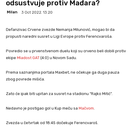
odsustvuje protiv Mađara?
Milan
3 Oct 2022. 13:20
Defanzivac Crvene zvezde Nemanja Milunović, mogao bi da
propusti naredni susret u Ligi Evrope protiv Ferencvaroša.
Povredio se u prvenstvenom duelu koji su crveno beli dobili protiv
ekipe
Mladost GAT
(4:0) u Novom Sadu.
Prema saznanjima portala Maxbet, ne očekuje ga duga pauza
zbog povrede mišića.
Zato će ipak biti upitan za susret na stadionu “Rajko Mitić”.
Nedavno je postigao gol u Kup meču sa
Mačvom
.
Zvezda u četvrtak od 18:45 dočekuje Ferencvaroš.