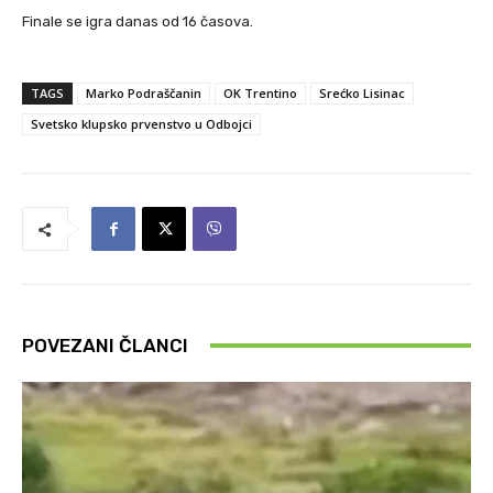
Finale se igra danas od 16 časova.
TAGS
Marko Podraščanin
OK Trentino
Srećko Lisinac
Svetsko klupsko prvenstvo u Odbojci
POVEZANI ČLANCI