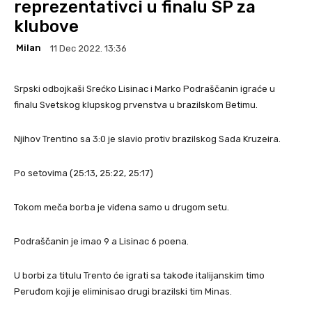
reprezentativci u finalu SP za
klubove
Milan
11 Dec 2022. 13:36
Srpski odbojkaši Srećko Lisinac i Marko Podraščanin igraće u
finalu Svetskog klupskog prvenstva u brazilskom Betimu.
Njihov Trentino sa 3:0 je slavio protiv brazilskog Sada Kruzeira.
Po setovima (25:13, 25:22, 25:17)
Tokom meča borba je viđena samo u drugom setu.
Podraščanin je imao 9 a Lisinac 6 poena.
U borbi za titulu Trento će igrati sa takođe italijanskim timo
Peruđom koji je eliminisao drugi brazilski tim Minas.