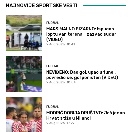
NAJNOVIJE SPORTSKE VESTI
FUDBAL
MAKSIMALNO BIZARNO: Ispucao
loptu van terena i izazvao sudar
(VIDEO)
9 Aug 2026. 18:41
FUDBAL
NEVIĐENO: Dao gol, upao u tunel,
povredio se, gol poništen (VIDEO)
9 Aug 2026. 18:04
FUDBAL
MODRIĆ DOBIJA DRUŠTVO: Još jedan
Hrvat stiže u Milano!
9 Aug 2026. 17:27