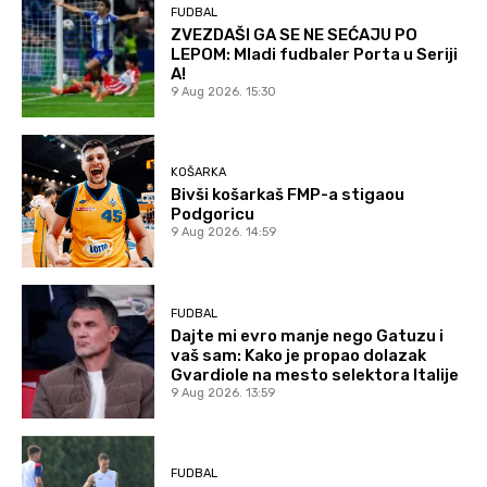
FUDBAL
ZVEZDAŠI GA SE NE SEĆAJU PO
LEPOM: Mladi fudbaler Porta u Seriji
A!
9 Aug 2026. 15:30
KOŠARKA
Bivši košarkaš FMP-a stigaou
Podgoricu
9 Aug 2026. 14:59
FUDBAL
Dajte mi evro manje nego Gatuzu i
vaš sam: Kako je propao dolazak
Gvardiole na mesto selektora Italije
9 Aug 2026. 13:59
FUDBAL