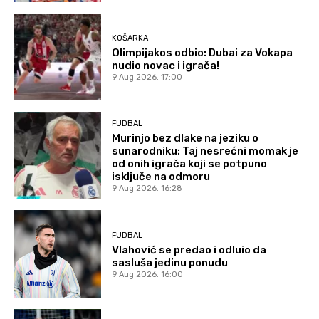
KOŠARKA
Olimpijakos odbio: Dubai za Vokapa
nudio novac i igrača!
9 Aug 2026. 17:00
FUDBAL
Murinjo bez dlake na jeziku o
sunarodniku: Taj nesrećni momak je
od onih igrača koji se potpuno
isključe na odmoru
9 Aug 2026. 16:28
FUDBAL
Vlahović se predao i odluio da
sasluša jedinu ponudu
9 Aug 2026. 16:00