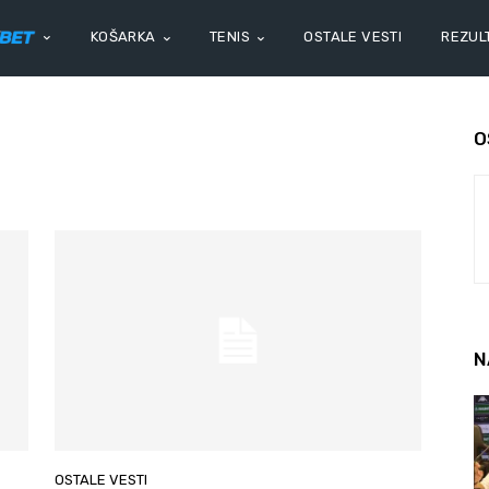
KOŠARKA
TENIS
OSTALE VESTI
REZULT
O
N
OSTALE VESTI