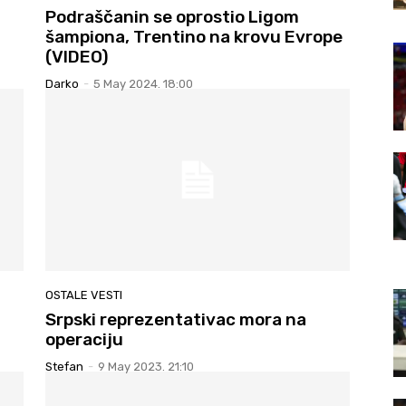
Podraščanin se oprostio Ligom
šampiona, Trentino na krovu Evrope
(VIDEO)
Darko
-
5 May 2024. 18:00
OSTALE VESTI
Srpski reprezentativac mora na
operaciju
Stefan
-
9 May 2023. 21:10