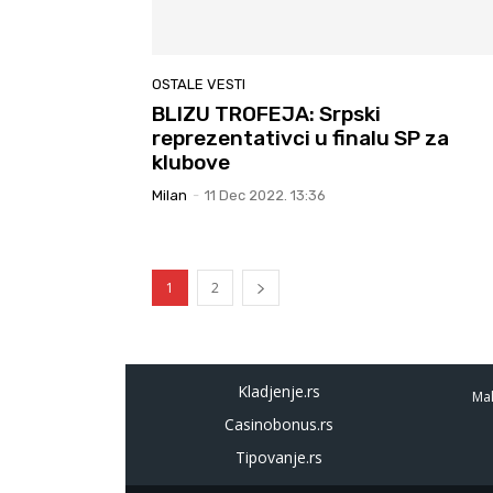
OSTALE VESTI
BLIZU TROFEJA: Srpski
reprezentativci u finalu SP za
klubove
Milan
-
11 Dec 2022. 13:36
1
2
Kladjenje.rs
Mal
Casinobonus.rs
Tipovanje.rs