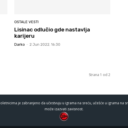
OSTALE VESTI
Lisinac odlučio gde nastavlja
karijeru
Darko
-
2 Jun 2022. 16:30
Strana 1 od 2
oletnicima je zabranjeno da učestvuju u igrama na sreću, učešće u igrama na sr
može izazvati zavisnost.