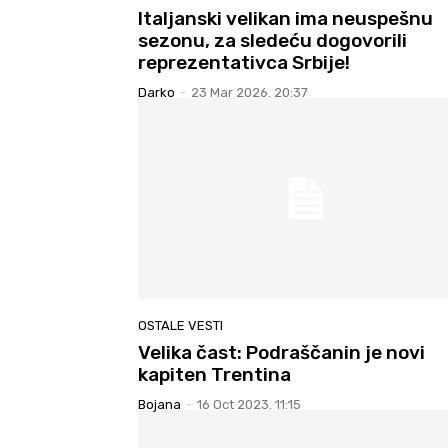
Italjanski velikan ima neuspešnu
sezonu, za sledeću dogovorili
reprezentativca Srbije!
Darko
-
23 Mar 2026. 20:37
OSTALE VESTI
Velika čast: Podraščanin je novi
kapiten Trentina
Bojana
-
16 Oct 2023. 11:15