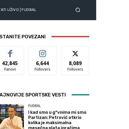
ATI UŽIVO | FUDBAL
STANITE POVEZANI
42,845
6,644
8,089
Fanovi
Follovers
Follovers
AJNOVIJE SPORTSKE VESTI
FUDBAL
I kad smo u g*vnima mi smo
Partizan: Petrović otkrio
kolika je maksimalna
mesečna plata igračima