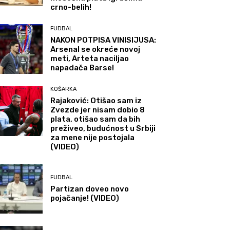
crno-belih!
FUDBAL
NAKON POTPISA VINISIJUSA:
Arsenal se okreće novoj
meti, Arteta naciljao
napadača Barse!
KOŠARKA
Rajaković: Otišao sam iz
Zvezde jer nisam dobio 8
plata, otišao sam da bih
preživeo, budućnost u Srbiji
za mene nije postojala
(VIDEO)
FUDBAL
Partizan doveo novo
pojačanje! (VIDEO)