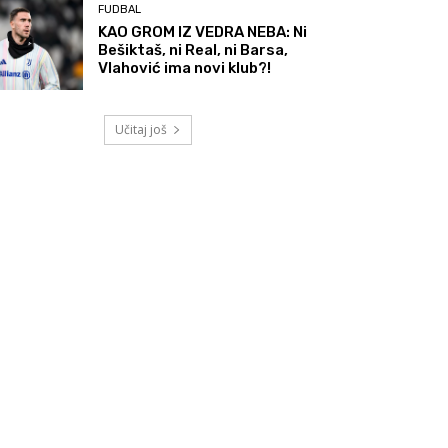
FUDBAL
KAO GROM IZ VEDRA NEBA: Ni
Bešiktaš, ni Real, ni Barsa,
Vlahović ima novi klub?!
Učitaj još