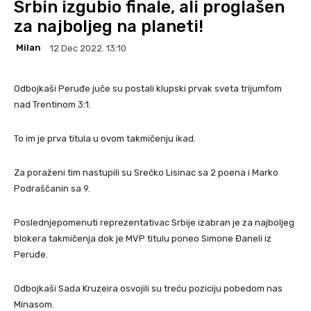
Srbin izgubio finale, ali proglašen
za najboljeg na planeti!
Milan
12 Dec 2022. 13:10
Odbojkaši Peruđe juče su postali klupski prvak sveta trijumfom
nad Trentinom 3:1.
To im je prva titula u ovom takmičenju ikad.
Za poraženi tim nastupili su Srećko Lisinac sa 2 poena i Marko
Podraščanin sa 9.
Poslednjepomenuti reprezentativac Srbije izabran je za najboljeg
blokera takmičenja dok je MVP titulu poneo Simone Đaneli iz
Peruđe.
Odbojkaši Sada Kruzeira osvojili su treću poziciju pobedom nas
Minasom.