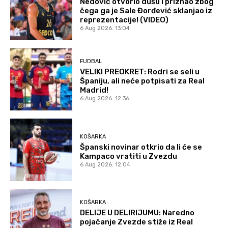
Nedović otvorio dušu i priznao zbog
čega ga je Sale Đorđević sklanjao iz
reprezentacije! (VIDEO)
6 Aug 2026. 13:04
FUDBAL
VELIKI PREOKRET: Rodri se seli u
Španiju, ali neće potpisati za Real
Madrid!
6 Aug 2026. 12:36
KOŠARKA
Španski novinar otkrio da li će se
Kampaco vratiti u Zvezdu
6 Aug 2026. 12:04
KOŠARKA
DELIJE U DELIRIJUMU: Naredno
pojačanje Zvezde stiže iz Real