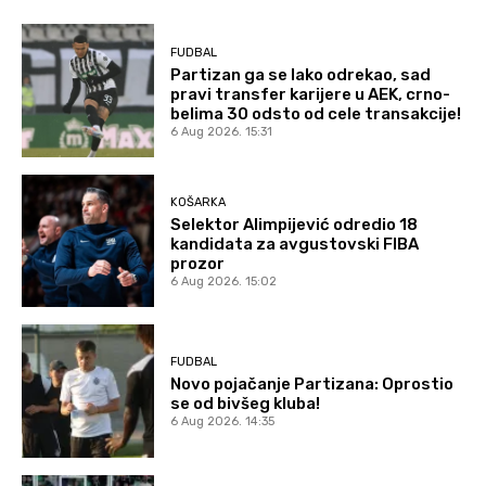
FUDBAL
Partizan ga se lako odrekao, sad
pravi transfer karijere u AEK, crno-
belima 30 odsto od cele transakcije!
6 Aug 2026. 15:31
KOŠARKA
Selektor Alimpijević odredio 18
kandidata za avgustovski FIBA
prozor
6 Aug 2026. 15:02
FUDBAL
Novo pojačanje Partizana: Oprostio
se od bivšeg kluba!
6 Aug 2026. 14:35