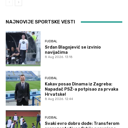
NAJNOVIJE SPORTSKE VESTI
FUDBAL
Srđan Blagojević se izvinio
navijačima
8 Aug 2026. 13:18
FUDBAL
Kakav posao Dinama iz Zagreba:
Napadač PSŽ-a potpisao za prvaka
Hrvatske!
8 Aug 2026. 12:44
FUDBAL
Svaki evro dobro dođe: Transferom