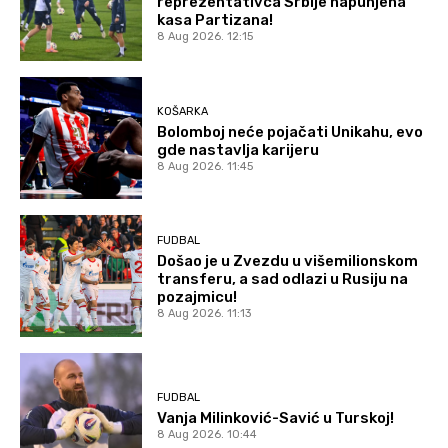
reprezentativca Srbije napunjena
kasa Partizana!
8 Aug 2026. 12:15
KOŠARKA
Bolomboj neće pojačati Unikahu, evo
gde nastavlja karijeru
8 Aug 2026. 11:45
FUDBAL
Došao je u Zvezdu u višemilionskom
transferu, a sad odlazi u Rusiju na
pozajmicu!
8 Aug 2026. 11:13
FUDBAL
Vanja Milinković-Savić u Turskoj!
8 Aug 2026. 10:44