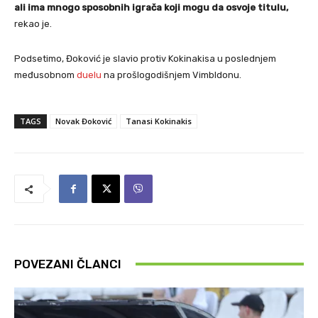
ali ima mnogo sposobnih igrača koji mogu da osvoje titulu,
rekao je.
Podsetimo, Đoković je slavio protiv Kokinakisa u poslednjem
međusobnom
duelu
na prošlogodišnjem Vimbldonu.
TAGS
Novak Đoković
Tanasi Kokinakis
POVEZANI ČLANCI