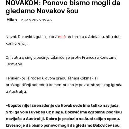
NOVAKOM: Ponovo bismo mogli da
gledamo Novakov šou
Milan
2 Jan 2023. 19:45
Novak Đoković izgubio je prvi
meč
na turniru u Adelaidu, ali u dubl
konkurenciji.
On sutra u singlu počinje takmičenje protiv Francuza Konstana
Lestijena.
Teniser koji je rođen u ovom gradu Tanasi Kokinakis i
prošlogodišnji pobednik komentarisao je povratak srpskog igrača
u Australiju.
–
Uopšte nije iznenađenje da Novak ovde ima toliko navijača.
Srbi ga vole i uvek su uz njega. Đoković ima ogromnu podršku
navijača u Australiji. Dobro je prolazio na Australijan openu.
Izvesno je da bismo ponovo mogli da gledamo Đokovićev šou,