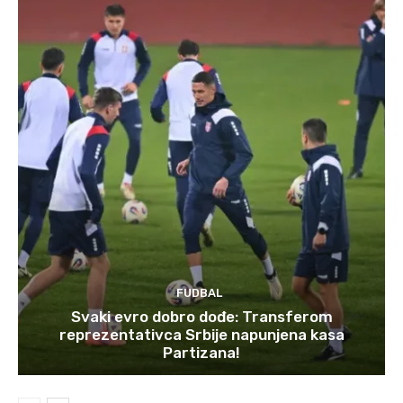
FUDBAL
Svaki evro dobro dođe: Transferom
reprezentativca Srbije napunjena kasa
Partizana!