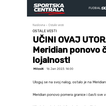
FUDBAL
Naslovna
Ostale vesti
OSTALE VESTI
UČINI OVAJ UTO
Meridian ponovo č
lojalnost!
MilosN
16 Jan 2023. 14:00
Uloguj se na svoj nalog, ostalo je na Meridian
Meridian ponovo pomera granice i časti sve ve