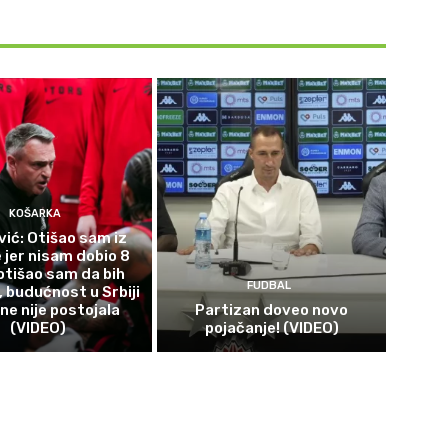
KOŠARKA
vić: Otišao sam iz
jer nisam dobio 8
 otišao sam da bih
FUDBAL
, budućnost u Srbiji
ne nije postojala
Partizan doveo novo
(VIDEO)
pojačanje! (VIDEO)