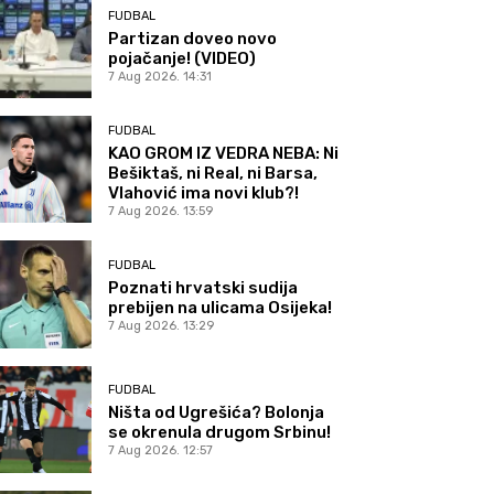
FUDBAL
Partizan doveo novo
pojačanje! (VIDEO)
7 Aug 2026. 14:31
FUDBAL
KAO GROM IZ VEDRA NEBA: Ni
Bešiktaš, ni Real, ni Barsa,
Vlahović ima novi klub?!
7 Aug 2026. 13:59
FUDBAL
Poznati hrvatski sudija
prebijen na ulicama Osijeka!
7 Aug 2026. 13:29
FUDBAL
Ništa od Ugrešića? Bolonja
se okrenula drugom Srbinu!
7 Aug 2026. 12:57