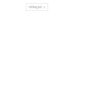
Učitaj još