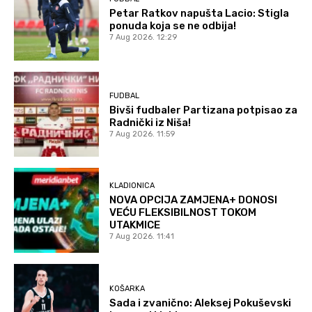
Petar Ratkov napušta Lacio: Stigla
ponuda koja se ne odbija!
7 Aug 2026. 12:29
FUDBAL
Bivši fudbaler Partizana potpisao za
Radnički iz Niša!
7 Aug 2026. 11:59
KLADIONICA
NOVA OPCIJA ZAMJENA+ DONOSI
VEĆU FLEKSIBILNOST TOKOM
UTAKMICE
7 Aug 2026. 11:41
KOŠARKA
Sada i zvanično: Aleksej Pokuševski