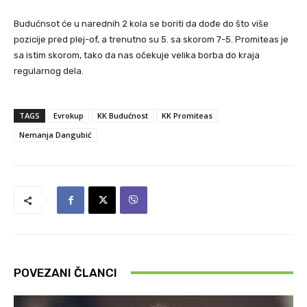
Budućnsot će u narednih 2 kola se boriti da dođe do što više
pozicije pred plej-of, a trenutno su 5. sa skorom 7-5. Promiteas je
sa istim skorom, tako da nas očekuje velika borba do kraja
regularnog dela.
TAGS
Evrokup
KK Budućnost
KK Promiteas
Nemanja Dangubić
POVEZANI ČLANCI