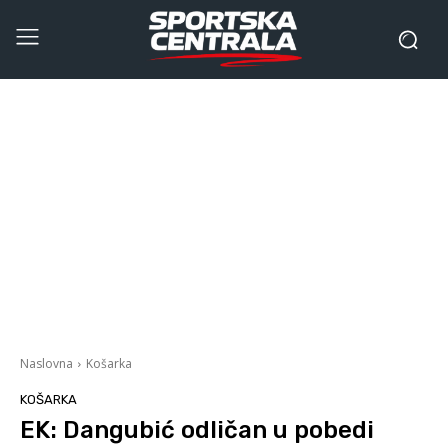
Naslovna
Košarka
KOŠARKA
EK: Dangubić odličan u pobedi