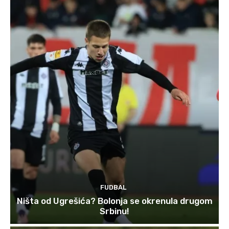
FUDBAL
Ništa od Ugrešića? Bolonja se okrenula drugom
Srbinu!