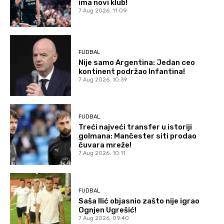
ima novi klub!
7 Aug 2026. 11:09
FUDBAL
Nije samo Argentina: Jedan ceo
kontinent podržao Infantina!
7 Aug 2026. 10:39
FUDBAL
Treći najveći transfer u istoriji
golmana: Mančester siti prodao
čuvara mreže!
7 Aug 2026. 10:11
FUDBAL
Saša Ilić objasnio zašto nije igrao
Ognjen Ugrešić!
7 Aug 2026. 09:40