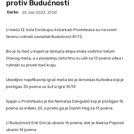
protiv Budućnosti
Darko
25 Jan 2023. 21:00
U meču 12. kola Evrokupa, košarkaši Promiteasa su na svom
terenu rutinski savladali Budućnost 81:72.
Bio je to meč u kojem je domaća ekipa imala vođstvo tokom
čitavog meča, a u poslednju četvrtinu su ušli sa 13 poena viška i
rutinski su priveli meč kraju.
Ubedljivo najefikasniji igrač meča bio je Arnoldas Kurbolka koji je
postigao 30 poena uz šut iz igre 10/13.
Sjajan u Promiteasu je bio Nemanja Dangubić koji je postigao 15
poena uz indeks 20, a pratio ga je Dastin Hog sa 13 poena.
U Budućnosti Erik Grin je ubacio 16 poena, dok je Aleksa Popović
ubacio 14 poena.