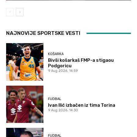
NAJNOVIJE SPORTSKE VESTI
KOŠARKA
Bivši košarkaš FMP-a stigaou
Podgoricu
9 Aug 2026. 14:59
FUDBAL
Ivan Ilić izbačen iz tima Torina
9 Aug 2026. 14:30
FUDBAL