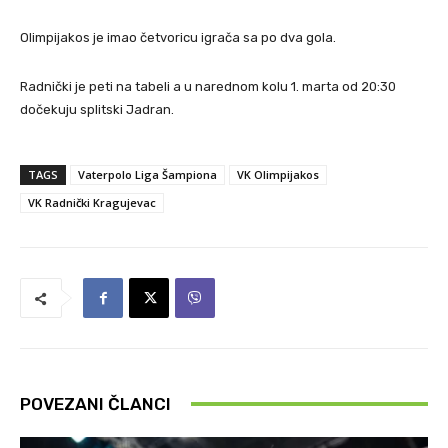
Olimpijakos je imao četvoricu igrača sa po dva gola.
Radnički je peti na tabeli a u narednom kolu 1. marta od 20:30
dočekuju splitski Jadran.
TAGS
Vaterpolo Liga Šampiona
VK Olimpijakos
VK Radnički Kragujevac
POVEZANI ČLANCI