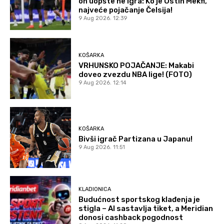
on uopšte ne igra: Ko je Ostin Mekfi,
najveće pojačanje Čelsija!
9 Aug 2026. 12:39
KOŠARKA
VRHUNSKO POJAČANJE: Makabi
doveo zvezdu NBA lige! (FOTO)
9 Aug 2026. 12:14
KOŠARKA
Bivši igrač Partizana u Japanu!
9 Aug 2026. 11:51
KLADIONICA
Budućnost sportskog klađenja je
stigla – AI sastavlja tiket, a Meridian
donosi cashback pogodnost