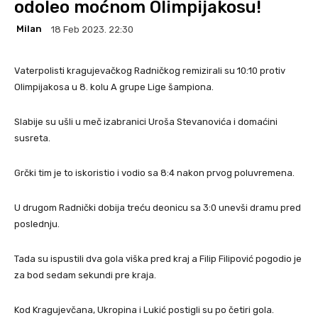
odoleo moćnom Olimpijakosu!
Milan
18 Feb 2023. 22:30
Vaterpolisti kragujevačkog Radničkog remizirali su 10:10 protiv
Olimpijakosa u 8. kolu A grupe Lige šampiona.
Slabije su ušli u meč izabranici Uroša Stevanovića i domaćini
susreta.
Grčki tim je to iskoristio i vodio sa 8:4 nakon prvog poluvremena.
U drugom Radnički dobija treću deonicu sa 3:0 unevši dramu pred
poslednju.
Tada su ispustili dva gola viška pred kraj a Filip Filipović pogodio je
za bod sedam sekundi pre kraja.
Kod Kragujevčana, Ukropina i Lukić postigli su po četiri gola.