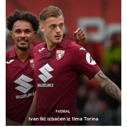
FUDBAL
Ivan Ilić izbačen iz tima Torina