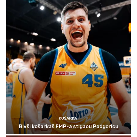
KOŠARKA
Bivši košarkaš FMP-a stigaou Podgoricu