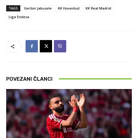
TAGS
Geršon Jabusele
KK Huventud
KK Real Madrid
Liga Endesa
POVEZANI ČLANCI