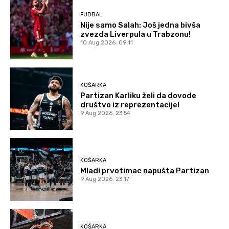
FUDBAL
Nije samo Salah: Još jedna bivša
zvezda Liverpula u Trabzonu!
10 Aug 2026. 09:11
KOŠARKA
Partizan Karliku želi da dovode
društvo iz reprezentacije!
9 Aug 2026. 23:54
KOŠARKA
Mladi prvotimac napušta Partizan
9 Aug 2026. 23:17
KOŠARKA