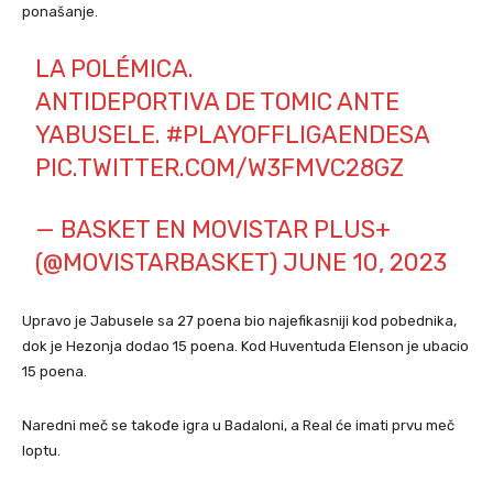
ponašanje.
LA POLÉMICA.
ANTIDEPORTIVA DE TOMIC ANTE
YABUSELE.
#PLAYOFFLIGAENDESA
PIC.TWITTER.COM/W3FMVC28GZ
— BASKET EN MOVISTAR PLUS+
(@MOVISTARBASKET)
JUNE 10, 2023
Upravo je Jabusele sa 27 poena bio najefikasniji kod pobednika,
dok je Hezonja dodao 15 poena. Kod Huventuda Elenson je ubacio
15 poena.
Naredni meč se takođe igra u Badaloni, a Real će imati prvu meč
loptu.