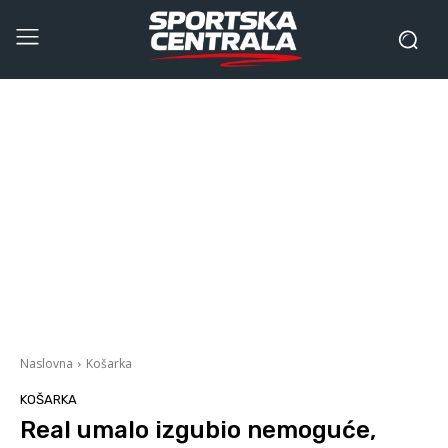
Naslovna
Košarka
KOŠARKA
Real umalo izgubio nemoguće,