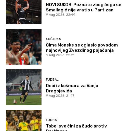
NOVI SUKOB: Poznato zbog čega se
Smailagić nije vratio u Partizan
9 Aug 2026. 22:49
KOŠARKA
Čima Moneke se oglasio povodom
najnovijeg Zvezdinog pojačanja
9 Aug 2026. 22:21
FUDBAL
Debi iz košmara za Vanju
Dragojevića
9 Aug 2026. 21:47
FUDBAL
Tobol sve čini za čudo protiv