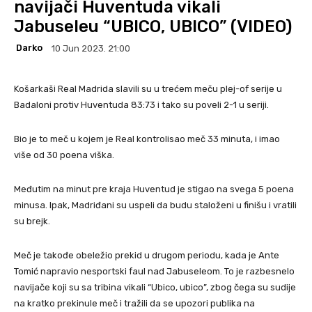
navijači Huventuda vikali
Jabuseleu “UBICO, UBICO” (VIDEO)
Darko
10 Jun 2023. 21:00
Košarkaši Real Madrida slavili su u trećem meču plej-of serije u
Badaloni protiv Huventuda 83:73 i tako su poveli 2-1 u seriji.
Bio je to meč u kojem je Real kontrolisao meč 33 minuta, i imao
više od 30 poena viška.
Međutim na minut pre kraja Huventud je stigao na svega 5 poena
minusa. Ipak, Madriđani su uspeli da budu staloženi u finišu i vratili
su brejk.
Meč je takođe obeležio prekid u drugom periodu, kada je Ante
Tomić napravio nesportski faul nad Jabuseleom. To je razbesnelo
navijače koji su sa tribina vikali “Ubico, ubico”, zbog čega su sudije
na kratko prekinule meč i tražili da se upozori publika na