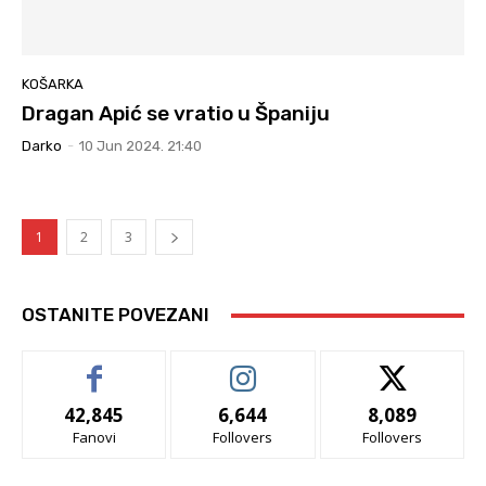
KOŠARKA
Dragan Apić se vratio u Španiju
Darko
-
10 Jun 2024. 21:40
1
2
3
OSTANITE POVEZANI
42,845
6,644
8,089
Fanovi
Follovers
Follovers