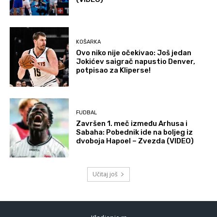
KOŠARKA
Ovo niko nije očekivao: Još jedan
Jokićev saigrač napustio Denver,
potpisao za Kliperse!
FUDBAL
Završen 1. meč između Arhusa i
Sabaha: Pobednik ide na boljeg iz
dvoboja Hapoel – Zvezda (VIDEO)
Učitaj još