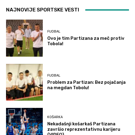
NAJNOVIJE SPORTSKE VESTI
FUDBAL
Ovo je tim Partizana za meč protiv
Tobola!
FUDBAL
Problem za Partizan: Bez pojačanja
na megdan Tobolu!
KOŠARKA
Nekadašnji košarkaš Partizana
završio reprezentativnu karijeru
(VIDEO)