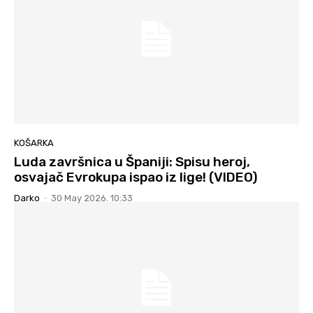
KOŠARKA
Luda završnica u Španiji: Spisu heroj,
osvajač Evrokupa ispao iz lige! (VIDEO)
Darko
-
30 May 2026. 10:33