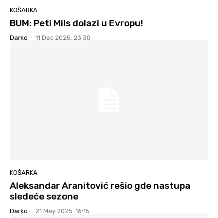
KOŠARKA
BUM: Peti Mils dolazi u Evropu!
Darko
-
11 Dec 2025. 23:30
KOŠARKA
Aleksandar Aranitović rešio gde nastupa
sledeće sezone
Darko
-
21 May 2025. 16:15