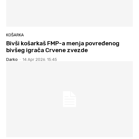
KOŠARKA
Bivši košarkaš FMP-a menja povređenog
bivšeg igrača Crvene zvezde
Darko
-
14 Apr 2026. 15:45