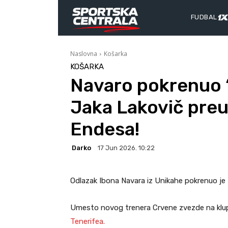
FUDBAL
Naslovna
Košarka
KOŠARKA
Navaro pokrenuo 
Jaka Lakovič preu
Endesa!
Darko
17 Jun 2026. 10:22
Odlazak Ibona Navara iz Unikahe pokrenuo je t
Umesto novog trenera Crvene zvezde na klu
Tenerifea.