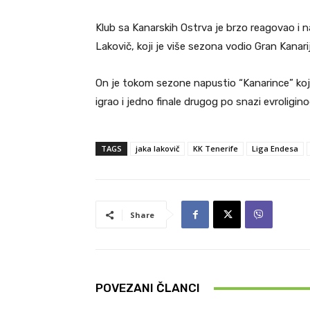
Klub sa Kanarskih Ostrva je brzo reagovao i 
Lakovič, koji je više sezona vodio Gran Kanarij
On je tokom sezone napustio “Kanarince” koji s
igrao i jedno finale drugog po snazi evroligin
TAGS
jaka lakovič
KK Tenerife
Liga Endesa
Share
POVEZANI ČLANCI