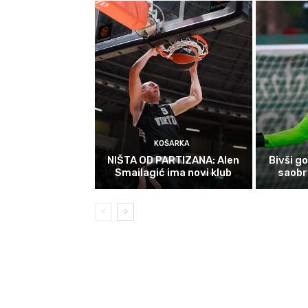
KOŠARKA
NIŠTA OD PARTIZANA: Alen
Bivši g
Smailagić ima novi klub
saobr