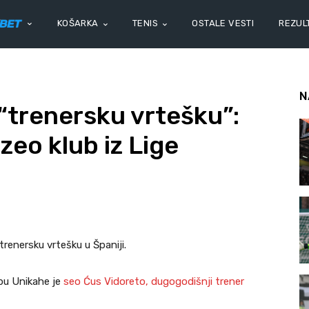
KOŠARKA
TENIS
OSTALE VESTI
REZULT
N
“trenersku vrtešku”:
zeo klub iz Lige
renersku vrtešku u Španiji.
pu Unikahe je
seo Ćus Vidoreto, dugogodišnji trener