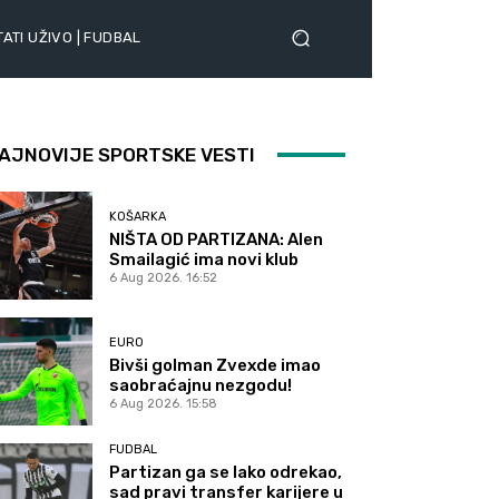
ATI UŽIVO | FUDBAL
AJNOVIJE SPORTSKE VESTI
KOŠARKA
NIŠTA OD PARTIZANA: Alen
Smailagić ima novi klub
6 Aug 2026. 16:52
EURO
Bivši golman Zvexde imao
saobraćajnu nezgodu!
6 Aug 2026. 15:58
FUDBAL
Partizan ga se lako odrekao,
sad pravi transfer karijere u