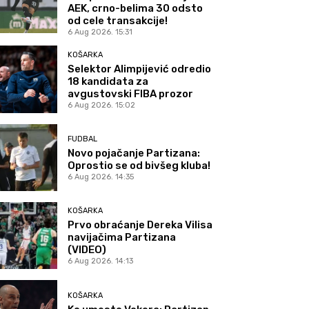
AEK, crno-belima 30 odsto
od cele transakcije!
6 Aug 2026. 15:31
KOŠARKA
Selektor Alimpijević odredio
18 kandidata za
avgustovski FIBA prozor
6 Aug 2026. 15:02
FUDBAL
Novo pojačanje Partizana:
Oprostio se od bivšeg kluba!
6 Aug 2026. 14:35
KOŠARKA
Prvo obraćanje Dereka Vilisa
navijačima Partizana
(VIDEO)
6 Aug 2026. 14:13
KOŠARKA