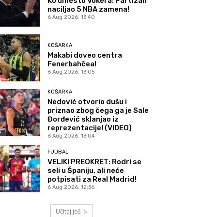
Ko umesto Vokera: Partizan
naciljao 5 NBA zamena!
6 Aug 2026. 13:40
KOŠARKA
Makabi doveo centra
Fenerbahčea!
6 Aug 2026. 13:05
KOŠARKA
Nedović otvorio dušu i
priznao zbog čega ga je Sale
Đorđević sklanjao iz
reprezentacije! (VIDEO)
6 Aug 2026. 13:04
FUDBAL
VELIKI PREOKRET: Rodri se
seli u Španiju, ali neće
potpisati za Real Madrid!
6 Aug 2026. 12:36
Učitaj još