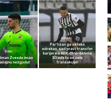
FUDBAL
Partizan ga se lako
odrekao, sad pravi transfer
EURO
karijere u AEK, crno-belima
olman Zvexde imao
30 odsto od cele
aćajnu nezgodu!
transakcije!