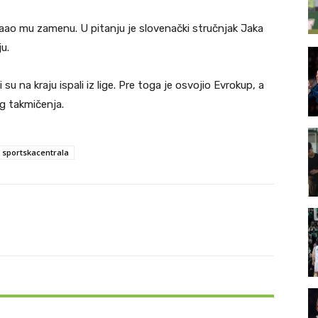
naao mu zamenu. U pitanju je slovenački stručnjak Jaka
u.
u na kraju ispali iz lige. Pre toga je osvojio Evrokup, a
og takmičenja.
sportskacentrala