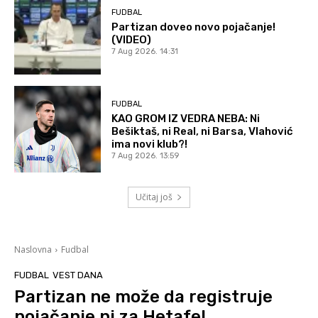
FUDBAL
Partizan doveo novo pojačanje!
(VIDEO)
7 Aug 2026. 14:31
FUDBAL
KAO GROM IZ VEDRA NEBA: Ni
Bešiktaš, ni Real, ni Barsa, Vlahović
ima novi klub?!
7 Aug 2026. 13:59
Učitaj još