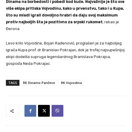
Dinama na borbedosti i pobedi kod kuće. Najvažnije je što sve
više ekipa pritiska Vojvodinu, kako u prvenstvu, tako i u Kupa,
što su mladi igrali dovoljno hrabri da daju svoj maksimum
protiv najboljih šta je pozitivno za srpski rukomet
, rekao je
Đerona.
Levo krilo Vojvodine, Bojan Rađenović, proglašen je za najboljeg
igrača Kupa prof. dr Branislav Pokrajac, dok je trofej najsupešnijoj
ekipi dodelila supruga legendardnog Branislava Pokrajca,
gospođa Neda Pokrajac.
TAGS
RK Dinamo Pančevo
RK Vojvodina