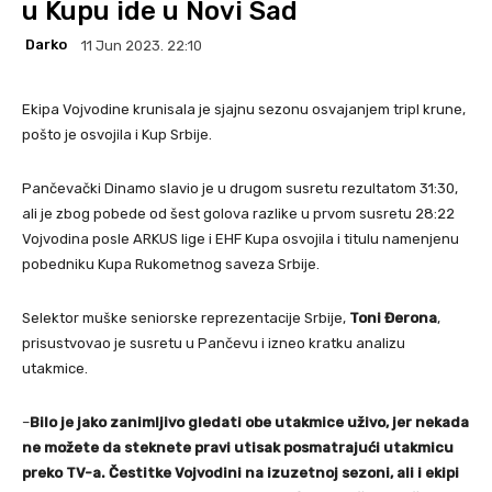
u Kupu ide u Novi Sad
Darko
11 Jun 2023. 22:10
Ekipa Vojvodine krunisala je sjajnu sezonu osvajanjem tripl krune,
pošto je osvojila i Kup Srbije.
Pančevački Dinamo slavio je u drugom susretu rezultatom 31:30,
ali je zbog pobede od šest golova razlike u prvom susretu 28:22
Vojvodina posle ARKUS lige i EHF Kupa osvojila i titulu namenjenu
pobedniku Kupa Rukometnog saveza Srbije.
Selektor muške seniorske reprezentacije Srbije,
Toni Đerona
,
prisustvovao je susretu u Pančevu i izneo kratku analizu
utakmice.
–
Bilo je jako zanimljivo gledati obe utakmice uživo, jer nekada
ne možete da steknete pravi utisak posmatrajući utakmicu
preko TV-a. Čestitke Vojvodini na izuzetnoj sezoni, ali i ekipi