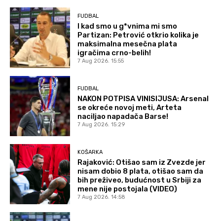
FUDBAL
I kad smo u g*vnima mi smo
Partizan: Petrović otkrio kolika je
maksimalna mesečna plata
igračima crno-belih!
7 Aug 2026. 15:55
FUDBAL
NAKON POTPISA VINISIJUSA: Arsenal
se okreće novoj meti, Arteta
naciljao napadača Barse!
7 Aug 2026. 15:29
KOŠARKA
Rajaković: Otišao sam iz Zvezde jer
nisam dobio 8 plata, otišao sam da
bih preživeo, budućnost u Srbiji za
mene nije postojala (VIDEO)
7 Aug 2026. 14:58