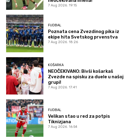
neočekivana imena!
7 Aug 2026. 19:15
FUDBAL
Poznata cena Zvezdinog pika iz
ekipe hita Svetskog prvenstva
7 Aug 2026. 18:26
KOŠARKA
NEOČEKIVANO: Bivši košarkaš
Zvezde na spisku za duele u našoj
grupi!
7 Aug 2026. 17:41
FUDBAL
Velikan stao u red za potpis
Tiknizjana
7 Aug 2026. 16:54