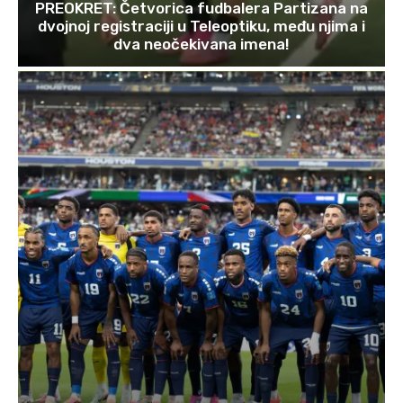
PREOKRET: Četvorica fudbalera Partizana na
dvojnoj registraciji u Teleoptiku, među njima i
dva neočekivana imena!