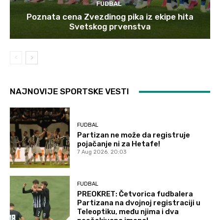
FUDBAL
Poznata cena Zvezdinog pika iz ekipe hita
Svetskog prvenstva
NAJNOVIJE SPORTSKE VESTI
FUDBAL
Partizan ne može da registruje
pojačanje ni za Hetafe!
7 Aug 2026. 20:03
FUDBAL
PREOKRET: Četvorica fudbalera
Partizana na dvojnoj registraciji u
Teleoptiku, među njima i dva