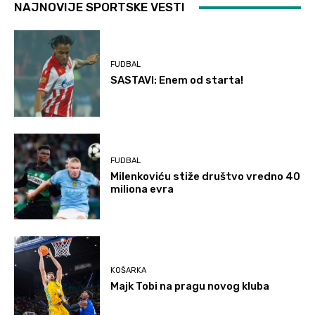
NAJNOVIJE SPORTSKE VESTI
FUDBAL
SASTAVI: Enem od starta!
FUDBAL
Milenkoviću stiže društvo vredno 40
miliona evra
KOŠARKA
Majk Tobi na pragu novog kluba