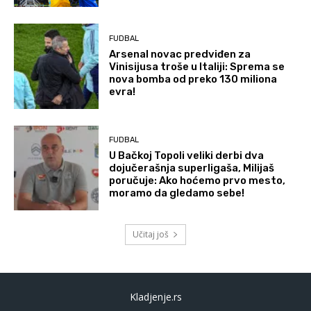
FUDBAL
Arsenal novac predviđen za
Vinisijusa troše u Italiji: Sprema se
nova bomba od preko 130 miliona
evra!
FUDBAL
U Bačkoj Topoli veliki derbi dva
dojučerašnja superligaša, Milijaš
poručuje: Ako hoćemo prvo mesto,
moramo da gledamo sebe!
Učitaj još
Kladjenje.rs