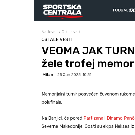
FUDBAL
Naslovna
Ostale vesti
OSTALE VESTI
VEOMA JAK TURNIR
žele trofej memor
Milan
25 Jan 2025. 10:31
Memorijalni turnir posvećen čuvenom rukome
polufinala.
Na Banjici, će pored
Partizana
i
Dinamo Panč
Severne Makedonije. Gosti su ekipa Neksea iz 