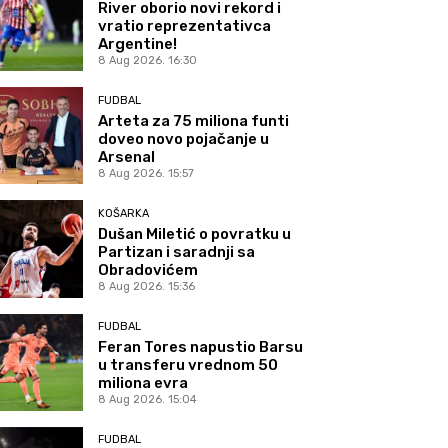
River oborio novi rekord i
vratio reprezentativca
Argentine!
8 Aug 2026. 16:30
FUDBAL
Arteta za 75 miliona funti
doveo novo pojačanje u
Arsenal
8 Aug 2026. 15:57
KOŠARKA
Dušan Miletić o povratku u
Partizan i saradnji sa
Obradovićem
8 Aug 2026. 15:36
FUDBAL
Feran Tores napustio Barsu
u transferu vrednom 50
miliona evra
8 Aug 2026. 15:04
FUDBAL