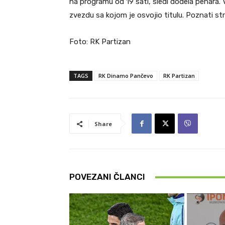
na programu od 19 sati, sledi dodela pehara. 
zvezdu sa kojom je osvojio titulu. Poznati st
Foto: RK Partizan
TAGS
RK Dinamo Pančevo
RK Partizan
Share
POVEZANI ČLANCI