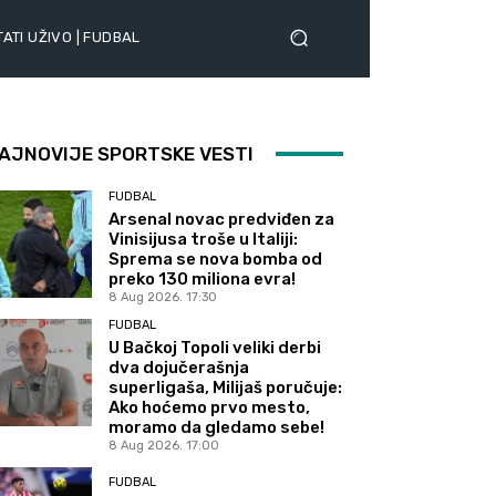
ATI UŽIVO | FUDBAL
AJNOVIJE SPORTSKE VESTI
FUDBAL
Arsenal novac predviđen za
Vinisijusa troše u Italiji:
Sprema se nova bomba od
preko 130 miliona evra!
8 Aug 2026. 17:30
FUDBAL
U Bačkoj Topoli veliki derbi
dva dojučerašnja
superligaša, Milijaš poručuje:
Ako hoćemo prvo mesto,
moramo da gledamo sebe!
8 Aug 2026. 17:00
FUDBAL