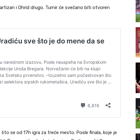
Partizan i Ohrid drugo. Turnir će svečano biti otvoren
što se od 17h igra za treće mesto. Posle finala, koje je