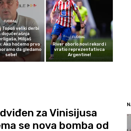
FUDBAL
 Topoli veliki derbi
 dojučerašnja
FUDBAL
rligaša, Milijaš
e: Ako hoćemo prvo
River oborio novi rekord i
moramo da gledamo
vratio reprezentativca
sebe!
Argentine!