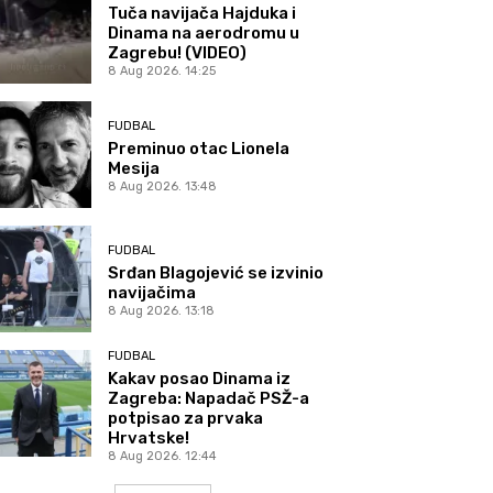
Tuča navijača Hajduka i
Dinama na aerodromu u
Zagrebu! (VIDEO)
8 Aug 2026. 14:25
FUDBAL
Preminuo otac Lionela
Mesija
8 Aug 2026. 13:48
FUDBAL
Srđan Blagojević se izvinio
navijačima
8 Aug 2026. 13:18
FUDBAL
Kakav posao Dinama iz
Zagreba: Napadač PSŽ-a
potpisao za prvaka
Hrvatske!
8 Aug 2026. 12:44