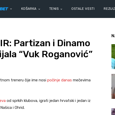
KOŠARKA
TENIS
OSTALE VESTI
REZULT
N
: Partizan i Dinamo
ijala “Vuk Roganović”
tnom treneru čije ime nosi
počinje danas
mečevima
eva
od sprkih klubova, igrati jedan hrvatski i jedan iz
Našica i Ohrid.