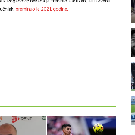
Vuk Roganović nekada je trenirao Partizan, ali i Crvenu
ručnjak,
preminuo je 2021. godine.