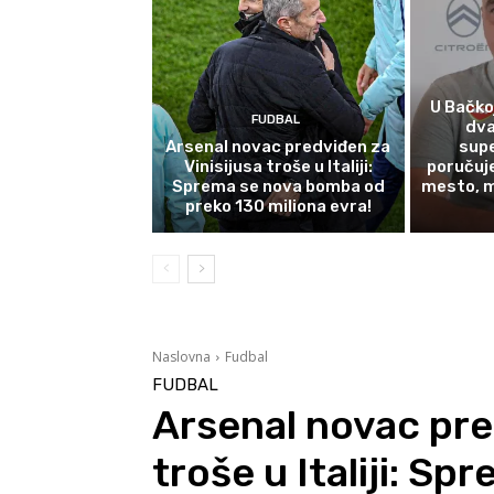
U Bačkoj
FUDBAL
dva
Arsenal novac predviđen za
supe
Vinisijusa troše u Italiji:
poručuj
Sprema se nova bomba od
mesto, 
preko 130 miliona evra!