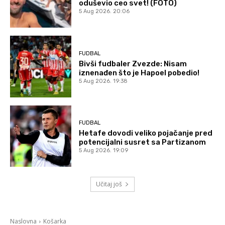
oduševio ceo svet! (FOTO)
5 Aug 2026. 20:06
FUDBAL
Bivši fudbaler Zvezde: Nisam
iznenađen što je Hapoel pobedio!
5 Aug 2026. 19:38
FUDBAL
Hetafe dovodi veliko pojačanje pred
potencijalni susret sa Partizanom
5 Aug 2026. 19:09
Učitaj još