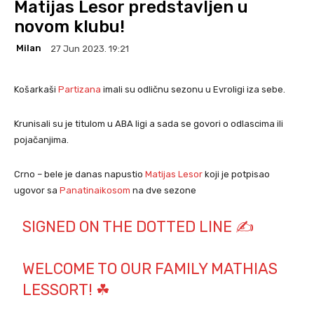
Matijas Lesor predstavljen u
novom klubu!
Milan
27 Jun 2023. 19:21
Košarkaši
Partizana
imali su odličnu sezonu u Evroligi iza sebe.
Krunisali su je titulom u ABA ligi a sada se govori o odlascima ili
pojačanjima.
Crno – bele je danas napustio
Matijas Lesor
koji je potpisao
ugovor sa
Panatinaikosom
na dve sezone
SIGNED ON THE DOTTED LINE ✍
WELCOME TO OUR FAMILY MATHIAS
LESSORT! ☘