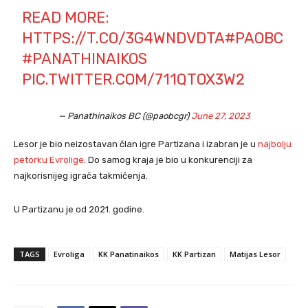
READ MORE:
HTTPS://T.CO/3G4WNDVDTA
#PAOBC
#PANATHINAIKOS
PIC.TWITTER.COM/711QTOX3W2
— Panathinaikos BC (@paobcgr)
June 27, 2023
Lesor je bio neizostavan član igre Partizana i izabran je u
najbolju
petorku Evrolige
. Do samog kraja je bio u konkurenciji za
najkorisnijeg igrača takmičenja.
U Partizanu je od 2021. godine.
TAGS
Evroliga
KK Panatinaikos
KK Partizan
Matijas Lesor