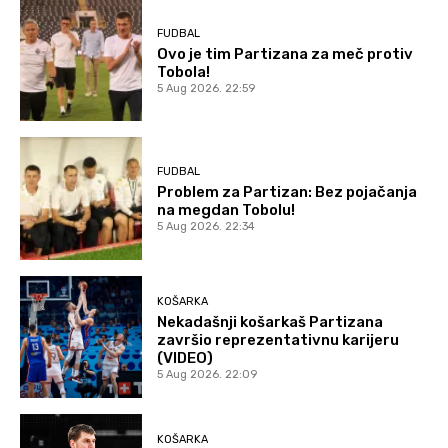
FUDBAL
Ovo je tim Partizana za meč protiv
Tobola!
5 Aug 2026. 22:59
FUDBAL
Problem za Partizan: Bez pojačanja
na megdan Tobolu!
5 Aug 2026. 22:34
KOŠARKA
Nekadašnji košarkaš Partizana
završio reprezentativnu karijeru
(VIDEO)
5 Aug 2026. 22:09
KOŠARKA