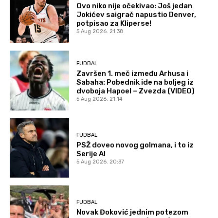
Ovo niko nije očekivao: Još jedan
Jokićev saigrač napustio Denver,
potpisao za Kliperse!
5 Aug 2026. 21:38
FUDBAL
Završen 1. meč između Arhusa i
Sabaha: Pobednik ide na boljeg iz
dvoboja Hapoel – Zvezda (VIDEO)
5 Aug 2026. 21:14
FUDBAL
PSŽ doveo novog golmana, i to iz
Serije A!
5 Aug 2026. 20:37
FUDBAL
Novak Đoković jednim potezom