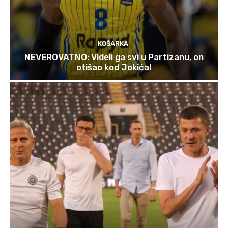
KOŠARKA
NEVEROVATNO: Videli ga svi u Partizanu, on
otišao kod Jokića!