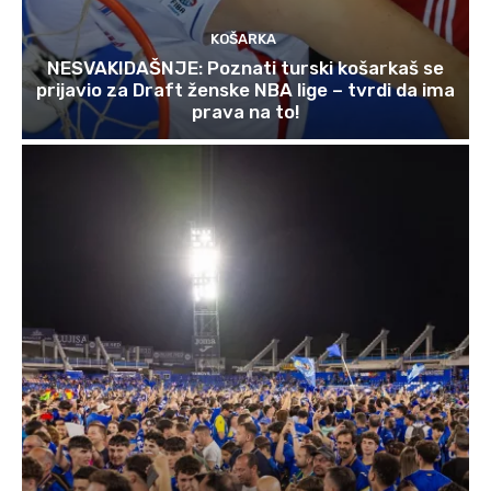
KOŠARKA
NESVAKIDAŠNJE: Poznati turski košarkaš se
prijavio za Draft ženske NBA lige – tvrdi da ima
prava na to!