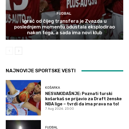
FUDBAL
Igrač od čijeg transfera je Zvezda u
poslednjem momentu odustala eksplodirao
nakon toga, a sada ima novi klub
NAJNOVIJE SPORTSKE VESTI
KOŠARKA
NESVAKIDAŠNJE: Poznati turski
košarkaš se prijavio za Draft ženske
NBA lige – tvrdi da ima prava na to!
7 Aug 2026. 23:00
FUDBAL