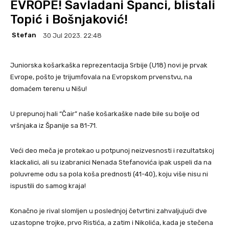
EVROPE! Savladani Španci, blistali
Topić i Bošnjaković!
Stefan
30 Jul 2023. 22:48
Juniorska košarkaška reprezentacija Srbije (U18) novi je prvak
Evrope, pošto je trijumfovala na Evropskom prvenstvu, na
domaćem terenu u Nišu!
U prepunoj hali “Čair” naše košarkaške nade bile su bolje od
vršnjaka iz Španije sa 81-71.
Veći deo meča je protekao u potpunoj neizvesnosti i rezultatskoj
klackalici, ali su izabranici Nenada Stefanovića ipak uspeli da na
poluvreme odu sa pola koša prednosti (41-40), koju više nisu ni
ispustili do samog kraja!
Konačno je rival slomljen u poslednjoj četvrtini zahvaljujući dve
uzastopne trojke, prvo Ristića, a zatim i Nikolića, kada je stečena