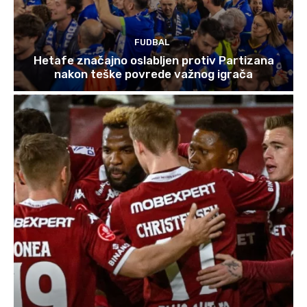
FUDBAL
Hetafe značajno oslabljen protiv Partizana
nakon teške povrede važnog igrača