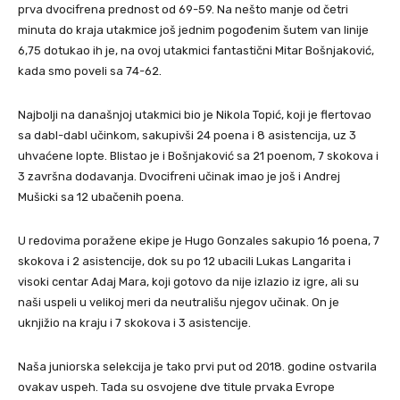
prva dvocifrena prednost od 69-59. Na nešto manje od četri
minuta do kraja utakmice još jednim pogođenim šutem van linije
6,75 dotukao ih je, na ovoj utakmici fantastični Mitar Bošnjaković,
kada smo poveli sa 74-62.
Najbolji na današnjoj utakmici bio je Nikola Topić, koji je flertovao
sa dabl-dabl učinkom, sakupivši 24 poena i 8 asistencija, uz 3
uhvaćene lopte. Blistao je i Bošnjaković sa 21 poenom, 7 skokova i
3 završna dodavanja. Dvocifreni učinak imao je još i Andrej
Mušicki sa 12 ubačenih poena.
U redovima poražene ekipe je Hugo Gonzales sakupio 16 poena, 7
skokova i 2 asistencije, dok su po 12 ubacili Lukas Langarita i
visoki centar Adaj Mara, koji gotovo da nije izlazio iz igre, ali su
naši uspeli u velikoj meri da neutrališu njegov učinak. On je
uknjižio na kraju i 7 skokova i 3 asistencije.
Naša juniorska selekcija je tako prvi put od 2018. godine ostvarila
ovakav uspeh. Tada su osvojene dve titule prvaka Evrope