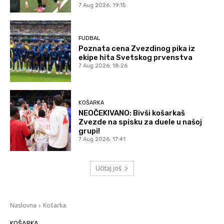
7 Aug 2026. 19:15
FUDBAL
Poznata cena Zvezdinog pika iz
ekipe hita Svetskog prvenstva
7 Aug 2026. 18:26
KOŠARKA
NEOČEKIVANO: Bivši košarkaš
Zvezde na spisku za duele u našoj
grupi!
7 Aug 2026. 17:41
Učitaj još