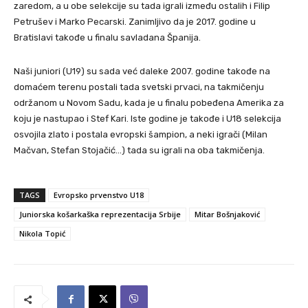
zaredom, a u obe selekcije su tada igrali između ostalih i Filip
Petrušev i Marko Pecarski. Zanimljivo da je 2017. godine u
Bratislavi takođe u finalu savladana Španija.
Naši juniori (U19) su sada već daleke 2007. godine takođe na
domaćem terenu postali tada svetski prvaci, na takmičenju
održanom u Novom Sadu, kada je u finalu pobeđena Amerika za
koju je nastupao i Stef Kari. Iste godine je takođe i U18 selekcija
osvojila zlato i postala evropski šampion, a neki igrači (Milan
Mačvan, Stefan Stojačić…) tada su igrali na oba takmičenja.
TAGS
Evropsko prvenstvo U18
Juniorska košarkaška reprezentacija Srbije
Mitar Bošnjaković
Nikola Topić