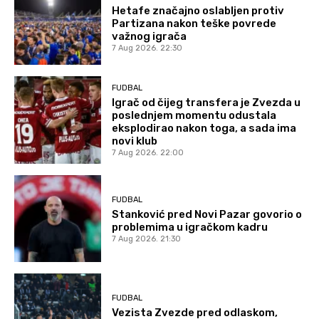
Hetafe značajno oslabljen protiv
Partizana nakon teške povrede
važnog igrača
7 Aug 2026. 22:30
FUDBAL
Igrač od čijeg transfera je Zvezda u
poslednjem momentu odustala
eksplodirao nakon toga, a sada ima
novi klub
7 Aug 2026. 22:00
FUDBAL
Stanković pred Novi Pazar govorio o
problemima u igračkom kadru
7 Aug 2026. 21:30
FUDBAL
Vezista Zvezde pred odlaskom,