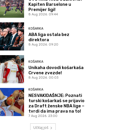
Kapiten Barselone u
Premijer ligi!
8 Aug 2026. 09:44
KOŠARKA
ABA liga ostala bez
direktora
8 Aug 2026. 09:20
KOŠARKA
Unikaha dovodi košarkaša
Crvene zvezde!
8 Aug 2026. 00:03
KOŠARKA
NESVAKIDAŠNJE: Poznati
turski košarkaš se prijavio
za Draft ženske NBA lige –
tvrdi da ima prava na to!
7 Aug 2026. 23:00
Učitaj još