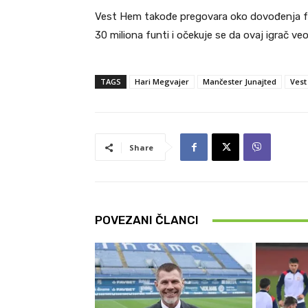
Vest Hem takođe pregovara oko dovođenja fu
30 miliona funti i očekuje se da ovaj igrač v
TAGS
Hari Megvajer
Mančester Junajted
Ves
Share
POVEZANI ČLANCI