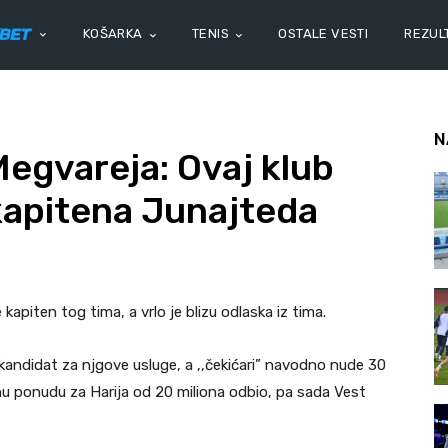
KOŠARKA
TENIS
OSTALE VESTI
REZULT
N
Megvareja: Ovaj klub
kapitena Junajteda
kapiten tog tima, a vrlo je blizu odlaska iz tima.
i kandidat za njgove usluge, a ,,čekićari” navodno nude 30
tnu ponudu za Harija od 20 miliona odbio, pa sada Vest