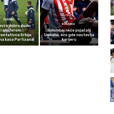
FUDBAL
KOŠARKA
evro dobro dođe:
Transferom
Bolomboj neće pojačati
entativca Srbije
Unikahu, evo gde nastavlja
na kasa Partizana!
karijeru