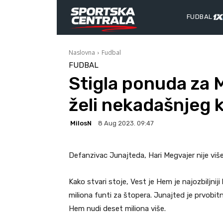
FUDBAL
Naslovna
Fudbal
FUDBAL
Stigla ponuda za 
želi nekadašnjeg 
MilosN
8 Aug 2023. 09:47
Defanzivac Junajteda, Hari Megvajer nije više 
Kako stvari stoje, Vest je Hem je najozbiljnij
miliona funti za štopera. Junajted je prvobi
Hem nudi deset miliona više.