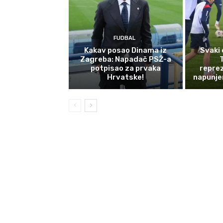
FUDBAL
Kakav posao Dinama iz
Svaki 
Zagreba: Napadač PSŽ-a
potpisao za prvaka
reprez
Hrvatske!
napunje