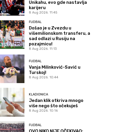
Unikahu, evo gde nastavlja
karijeru
8 Aug 2026. 11:45
FUDBAL
Došao je u Zvezdu u
višemilionskom transferu, a
sad odlazi u Rusiju na
pozajmicu!
8 Aug 2026. 11:13
FUDBAL
Vanja Milinković-Savić u
Turskoj!
8 Aug 2026. 10:44
KLADIONICA
Jedan klik otkriva mnogo
više nego što očekuješ
8 Aug 2026. 10:16
FUDBAL
OVO NIKO NIJE OČEKIVAO: