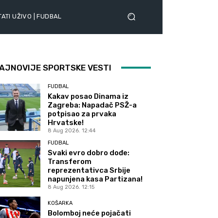
ATI UŽIVO | FUDBAL
AJNOVIJE SPORTSKE VESTI
FUDBAL
Kakav posao Dinama iz
Zagreba: Napadač PSŽ-a
potpisao za prvaka
Hrvatske!
8 Aug 2026. 12:44
FUDBAL
Svaki evro dobro dođe:
Transferom
reprezentativca Srbije
napunjena kasa Partizana!
8 Aug 2026. 12:15
KOŠARKA
Bolomboj neće pojačati