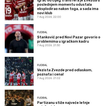
Igrač od čijeg transfera je Zvezda u
poslednjem momentu odustala
eksplodirao nakon toga, a sada ima
novi klub
7 Aug 2026. 22:00
FUDBAL
Stanković pred Novi Pazar govorio o
problemima u igračkom kadru
7 Aug 2026. 21:30
FUDBAL
Vezista Zvezde pred odlaskom,
poznata i cena!
7 Aug 2026. 21:02
FUDBAL
Partizanu stiže najveće letnje