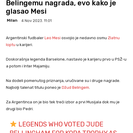
Belingemu nagrada, evo kako je
glasao Mesi
Milan
4 Nov 2023. 11:01
Argentinski fudbaler
Leo Mesi
osvojio je nedavno osmu
Zlatnu
loptu
u karijeri.
Doskorašnja legenda Barselone, nastavio je karijeru prvo u PSŽ-u
a potom i Inter Majamiju.
Na dodeli pomenutog priznanja, uručivane su i druge nagrade.
Najbolji talenat titulu poneo je
Džud Belingem
.
Za Argentinca on je bio tek treći izbor a prvi Musijala dok mu je
drugi bio Pedri.
LEGENDS WHO VOTED JUDE