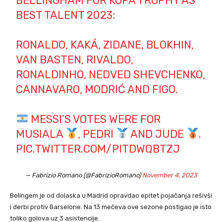
BELLINGHAM FOR KOPA TROPHY AS
BEST TALENT 2023:
RONALDO, KAKÁ, ZIDANE, BLOKHIN,
VAN BASTEN, RIVALDO,
RONALDINHO, NEDVED SHEVCHENKO,
CANNAVARO, MODRIĆ AND FIGO.
MESSI’S VOTES WERE FOR
MUSIALA
, PEDRI
AND JUDE
.
PIC.TWITTER.COM/PITDWQBTZJ
— Fabrizio Romano (@FabrizioRomano)
November 4, 2023
Belingem je od dolaska u Madrid opravdao epitet pojačanja rešivši
i derbi protiv Barselone. Na 13 mečeva ove sezone postigao je isto
toliko golova uz 3 asistencije.