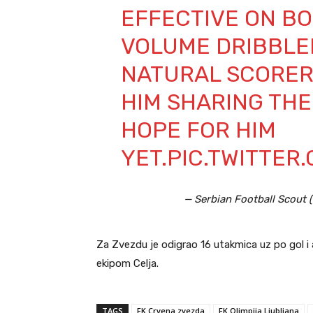
EFFECTIVE ON BO
VOLUME DRIBBLER
NATURAL SCORER,
HIM SHARING THE
HOPE FOR HIM
YET.
PIC.TWITTER
— Serbian Football Scout
Za Zvezdu je odigrao 16 utakmica uz po gol i 
ekipom Celja.
TAGS
FK Crvena zvezda
FK Olimpija Ljubljana