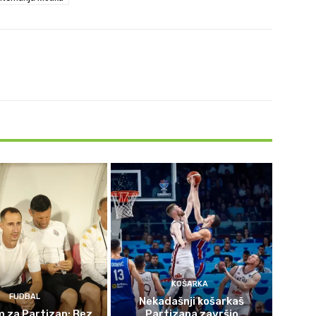
KOŠARKA
FUDBAL
Nekadašnji košarkaš
 za Partizan: Bez
Partizana završio