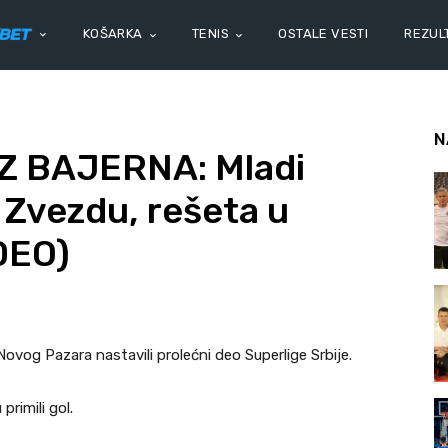
KOŠARKA
TENIS
OSTALE VESTI
REZULT
N
Z BAJERNA: Mladi
Zvezdu, rešeta u
DEO)
vog Pazara nastavili prolećni deo Superlige Srbije.
rimili gol.