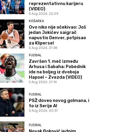
reprezentativnu karijeru
(VIDEO)
5 Aug 2026. 22:09
KOŠARKA
Ovo niko nije očekivao: Još
jedan Jokićev saigrač
napustio Denver, potpisao
za Kliperse!
5 Aug 2026. 21:38
FUDBAL
Završen 1. meč između
Arhusa i Sabaha: Pobednik
ide na boljeg iz dvoboja
Hapoel – Zvezda (VIDEO)
5 Aug 2026. 21:14
FUDBAL
PSŽ doveo novog golmana, i
to iz Serije A!
5 Aug 2026. 20:37
FUDBAL
Novak Đoković jednim