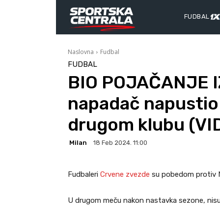
FUDBAL
Naslovna
Fudbal
FUDBAL
BIO POJAČANJE I
napadač napustio 
drugom klubu (VI
Milan
18 Feb 2024. 11:00
Fudbaleri
Crvene zvezde
su pobedom protiv No
U drugom meču nakon nastavka sezone, nisu p