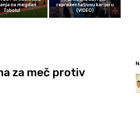
čanja na megdan
reprezentativnu karijeru
Tobolu!
(VIDEO)