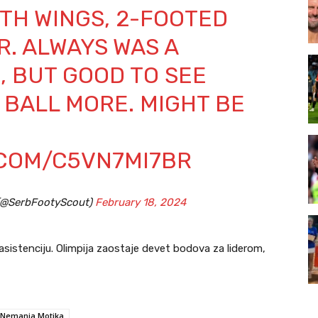
TH WINGS, 2-FOOTED
. ALWAYS WAS A
 BUT GOOD TO SEE
 BALL MORE. MIGHT BE
.COM/C5VN7MI7BR
 (@SerbFootyScout)
February 18, 2024
asistenciju. Olimpija zaostaje devet bodova za liderom,
Nemanja Motika