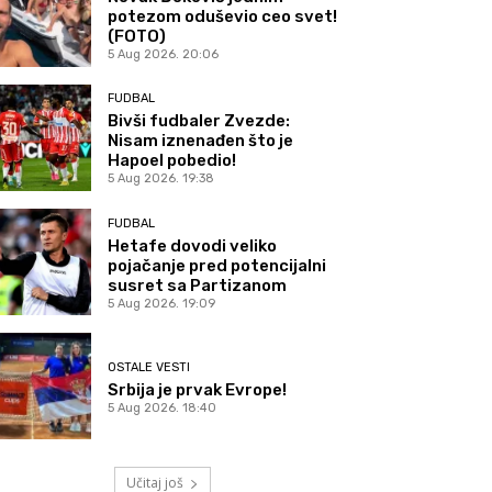
potezom oduševio ceo svet!
(FOTO)
5 Aug 2026. 20:06
FUDBAL
Bivši fudbaler Zvezde:
Nisam iznenađen što je
Hapoel pobedio!
5 Aug 2026. 19:38
FUDBAL
Hetafe dovodi veliko
pojačanje pred potencijalni
susret sa Partizanom
5 Aug 2026. 19:09
OSTALE VESTI
Srbija je prvak Evrope!
5 Aug 2026. 18:40
Učitaj još