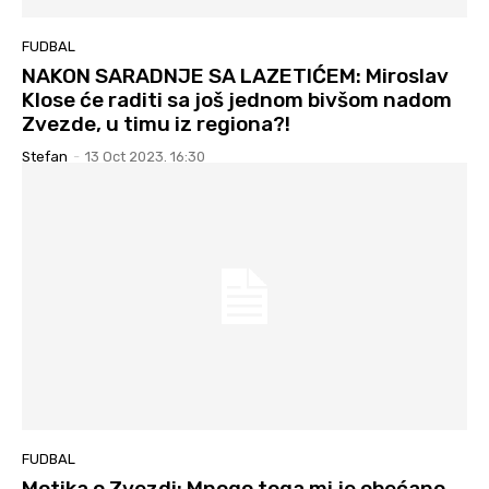
FUDBAL
NAKON SARADNJE SA LAZETIĆEM: Miroslav
Klose će raditi sa još jednom bivšom nadom
Zvezde, u timu iz regiona?!
Stefan
-
13 Oct 2023. 16:30
FUDBAL
Motika o Zvezdi: Mnogo toga mi je obećano,