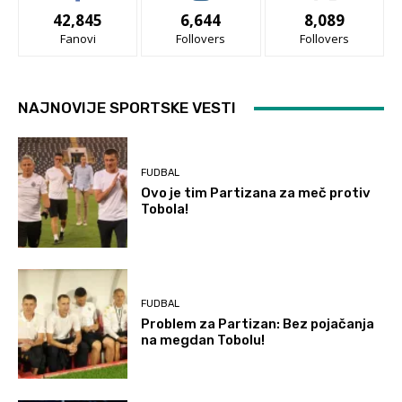
42,845
6,644
8,089
Fanovi
Follovers
Follovers
NAJNOVIJE SPORTSKE VESTI
FUDBAL
Ovo je tim Partizana za meč protiv
Tobola!
FUDBAL
Problem za Partizan: Bez pojačanja
na megdan Tobolu!