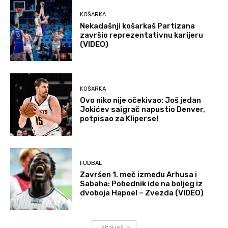
KOŠARKA
Nekadašnji košarkaš Partizana
završio reprezentativnu karijeru
(VIDEO)
KOŠARKA
Ovo niko nije očekivao: Još jedan
Jokićev saigrač napustio Denver,
potpisao za Kliperse!
FUDBAL
Završen 1. meč između Arhusa i
Sabaha: Pobednik ide na boljeg iz
dvoboja Hapoel – Zvezda (VIDEO)
Učitaj još