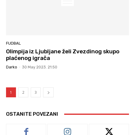
FUDBAL
Olimpija iz Ljubljane želi Zvezdinog skupo
plaćenog igrača
Darko
-
30 May 2023. 21:50
1
2
3
OSTANITE POVEZANI