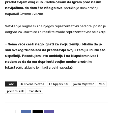
predstavljam ovaj klub. Jedva čekam da igram pred našim
navijačima, da dam što više golova
, poručio je doskorašnji
napadač Crvene zvezde.
Satvljen je naglasak i na njegov reprezentativni pedigre, pošto je
odigrao 24 utakmice za različite mlađe reprezentativne selekcije.
–
Nema veće časti nego igrati za svoju zemlju. Mislim da je
san svakog fudbalera da predstavlja svoju zemlju i bude što
uspešniji. Posedujem istu ambiciju i na klupskom nivoa i
nadam se da ću mu doprineti svojim međunarodnim
iskustvom
, izkjavio je mladi srpski napadač.
TAGS
FK Crvena zvezda
FK Njujork Siti
Jovan Mijatović
MLS
prelazni rok
transferi