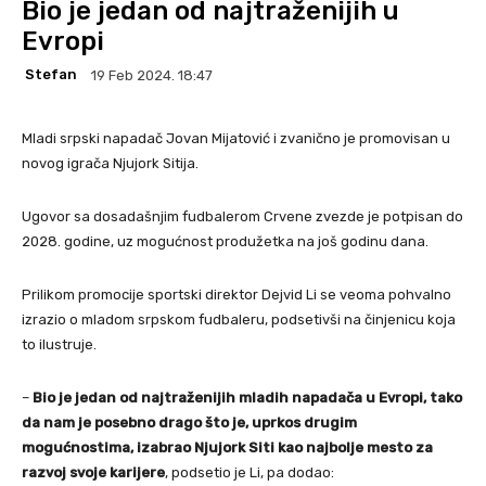
Bio je jedan od najtraženijih u
Evropi
Stefan
19 Feb 2024. 18:47
Mladi srpski napadač Jovan Mijatović i zvanično je promovisan u
novog igrača Njujork Sitija.
Ugovor sa dosadašnjim fudbalerom Crvene zvezde je potpisan do
2028. godine, uz mogućnost produžetka na još godinu dana.
Prilikom promocije sportski direktor Dejvid Li se veoma pohvalno
izrazio o mladom srpskom fudbaleru, podsetivši na činjenicu koja
to ilustruje.
–
Bio je jedan od najtraženijih mladih napadača u Evropi, tako
da nam je posebno drago što je, uprkos drugim
mogućnostima, izabrao Njujork Siti kao najbolje mesto za
razvoj svoje karijere
, podsetio je Li, pa dodao: