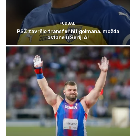
FUDBAL
PSŽ završio transfer hit golmana, možda
ostane u Seriji A!