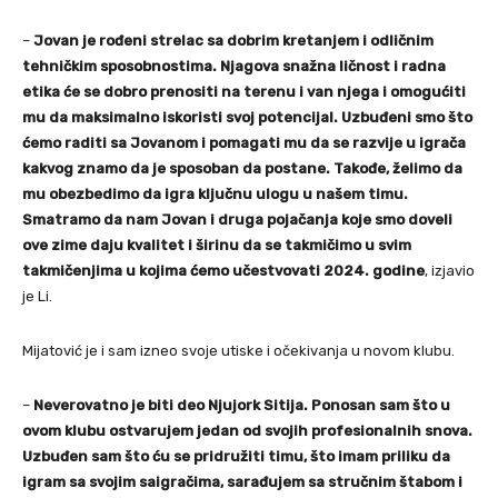
–
Jovan je rođeni strelac sa dobrim kretanjem i odličnim
tehničkim sposobnostima. Njagova snažna ličnost i radna
etika će se dobro prenositi na terenu i van njega i omogućiti
mu da maksimalno iskoristi svoj potencijal. Uzbuđeni smo što
ćemo raditi sa Jovanom i pomagati mu da se razvije u igrača
kakvog znamo da je sposoban da postane. Takođe, želimo da
mu obezbedimo da igra ključnu ulogu u našem timu.
Smatramo da nam Jovan i druga pojačanja koje smo doveli
ove zime daju kvalitet i širinu da se takmičimo u svim
takmičenjima u kojima ćemo učestvovati 2024. godine
, izjavio
je Li.
Mijatović je i sam izneo svoje utiske i očekivanja u novom klubu.
–
Neverovatno je biti deo Njujork Sitija. Ponosan sam što u
ovom klubu ostvarujem jedan od svojih profesionalnih snova.
Uzbuđen sam što ću se pridružiti timu, što imam priliku da
igram sa svojim saigračima, sarađujem sa stručnim štabom i