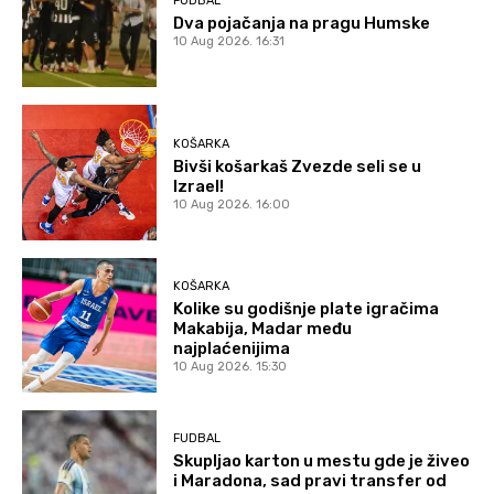
FUDBAL
Dva pojačanja na pragu Humske
10 Aug 2026. 16:31
KOŠARKA
Bivši košarkaš Zvezde seli se u
Izrael!
10 Aug 2026. 16:00
KOŠARKA
Kolike su godišnje plate igračima
Makabija, Madar među
najplaćenijima
10 Aug 2026. 15:30
FUDBAL
Skupljao karton u mestu gde je živeo
i Maradona, sad pravi transfer od