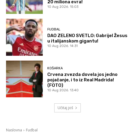
20 miliona evra!
10 Aug 2026. 15:03
FUDBAL
DAO ZELENO SVETLO: Gabrijel Žesus
u italijanskom gigantu!
10 Aug 2026. 14:31
KOŠARKA
Crvena zvezda dovela jos jedno
pojačanje, i to iz Real Madrida!
(FOTO)
10 Aug 2026. 13:40
Učitaj još