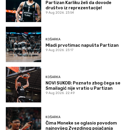
Partizan Karliku želi da dovode
društvo iz reprezentacije!
9 Aug 2026. 23:54
KOŠARKA
Mladi prvotimac napušta Partizan
9 Aug 2026. 23:17
KOŠARKA
NOVI SUKOB: Poznato zbog čega se
Smailagić nije vratio u Partizan
9 Aug 2026. 22:49
KOŠARKA
Čima Moneke se oglasio povodom
najnovijeg Zvezdinog pojačanja