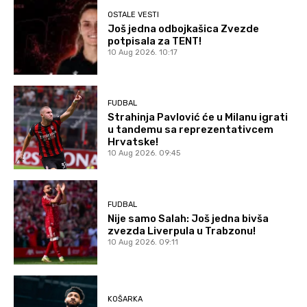
OSTALE VESTI
Još jedna odbojkašica Zvezde
potpisala za TENT!
10 Aug 2026. 10:17
FUDBAL
Strahinja Pavlović će u Milanu igrati
u tandemu sa reprezentativcem
Hrvatske!
10 Aug 2026. 09:45
FUDBAL
Nije samo Salah: Još jedna bivša
zvezda Liverpula u Trabzonu!
10 Aug 2026. 09:11
KOŠARKA