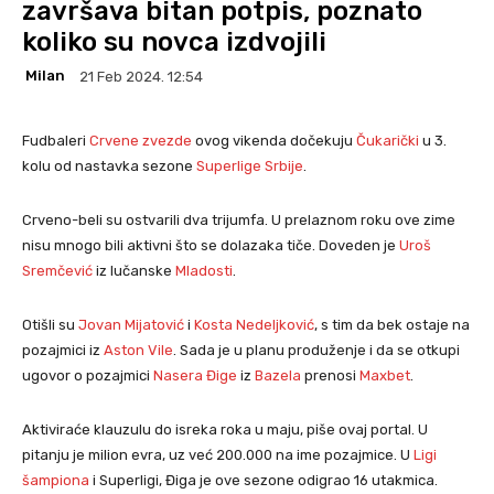
završava bitan potpis, poznato
koliko su novca izdvojili
Milan
21 Feb 2024. 12:54
Fudbaleri
Crvene zvezde
ovog vikenda dočekuju
Čukarički
u 3.
kolu od nastavka sezone
Superlige Srbije
.
Crveno-beli su ostvarili dva trijumfa. U prelaznom roku ove zime
nisu mnogo bili aktivni što se dolazaka tiče. Doveden je
Uroš
Sremčević
iz lučanske
Mladosti
.
Otišli su
Jovan Mijatović
i
Kosta Nedeljković
, s tim da bek ostaje na
pozajmici iz
Aston Vile
. Sada je u planu produženje i da se otkupi
ugovor o pozajmici
Nasera Đige
iz
Bazela
prenosi
Maxbet
.
Aktiviraće klauzulu do isreka roka u maju, piše ovaj portal. U
pitanju je milion evra, uz već 200.000 na ime pozajmice. U
Ligi
šampiona
i Superligi, Điga je ove sezone odigrao 16 utakmica.