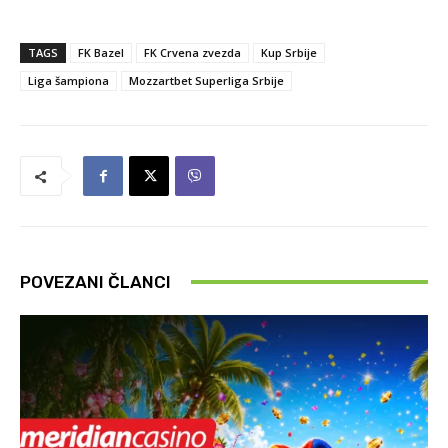
TAGS
FK Bazel
FK Crvena zvezda
Kup Srbije
Liga šampiona
Mozzartbet Superliga Srbije
POVEZANI ČLANCI