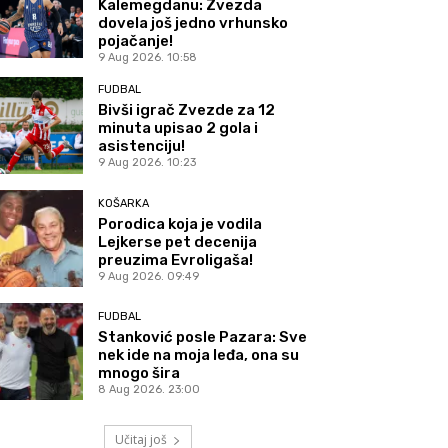
Kalemegdanu: Zvezda
dovela još jedno vrhunsko
pojačanje!
9 Aug 2026. 10:58
FUDBAL
Bivši igrač Zvezde za 12
minuta upisao 2 gola i
asistenciju!
9 Aug 2026. 10:23
KOŠARKA
Porodica koja je vodila
Lejkerse pet decenija
preuzima Evroligaša!
9 Aug 2026. 09:49
FUDBAL
Stanković posle Pazara: Sve
nek ide na moja leđa, ona su
mnogo šira
8 Aug 2026. 23:00
Učitaj još