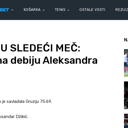
KOŠARKA
TENIS
OSTALE VESTI
REZULT
N
U SLEDEĆI MEČ:
na debiju Aleksandra
a je savladala Gruziju 75:69.
ksandar Džikić.