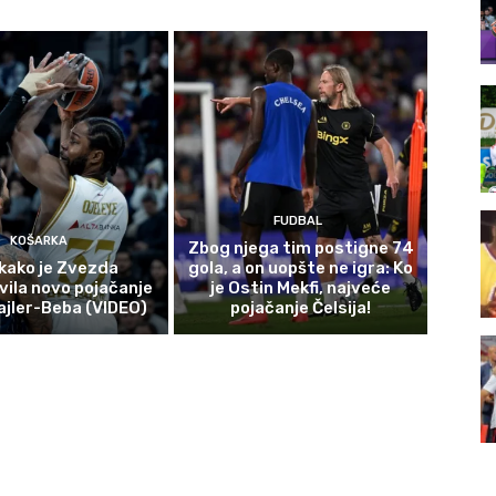
FUDBAL
KOŠARKA
Zbog njega tim postigne 74
kako je Zvezda
gola, a on uopšte ne igra: Ko
ila novo pojačanje
je Ostin Mekfi, najveće
Vajler-Beba (VIDEO)
pojačanje Čelsija!