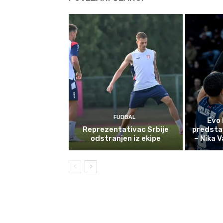
FUDBAL
Evo 
Reprezentativac Srbije
predstav
odstranjen iz ekipe
– Nika 