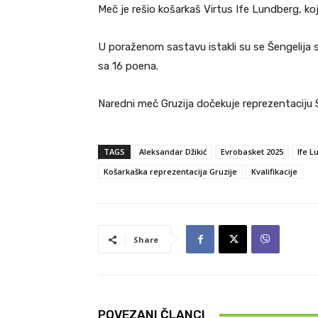
Meč je rešio košarkaš Virtus Ife Lundberg, koj
U poraženom sastavu istakli su se Šengelija
sa 16 poena.
Naredni meč Gruzija dočekuje reprezentaciju S
TAGS
Aleksandar Džikić
Evrobasket 2025
Ife 
Košarkaška reprezentacija Gruzije
Kvalifikacije
Share
POVEZANI ČLANCI