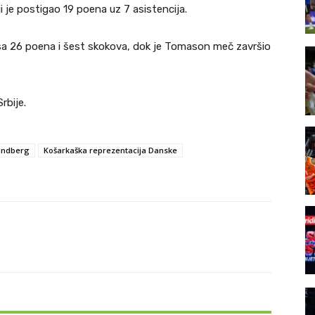
i je postigao 19 poena uz 7 asistencija.
 sa 26 poena i šest skokova, dok je Tomason meč završio
rbije.
Lundberg
Košarkaška reprezentacija Danske