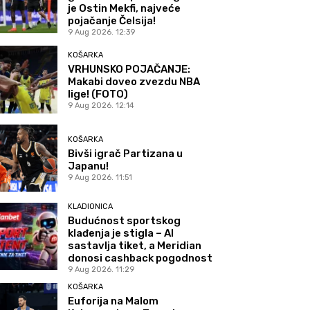
je Ostin Mekfi, najveće
pojačanje Čelsija!
9 Aug 2026. 12:39
KOŠARKA
VRHUNSKO POJAČANJE:
Makabi doveo zvezdu NBA
lige! (FOTO)
9 Aug 2026. 12:14
KOŠARKA
Bivši igrač Partizana u
Japanu!
9 Aug 2026. 11:51
KLADIONICA
Budućnost sportskog
klađenja je stigla – AI
sastavlja tiket, a Meridian
donosi cashback pogodnost
9 Aug 2026. 11:29
KOŠARKA
Euforija na Malom