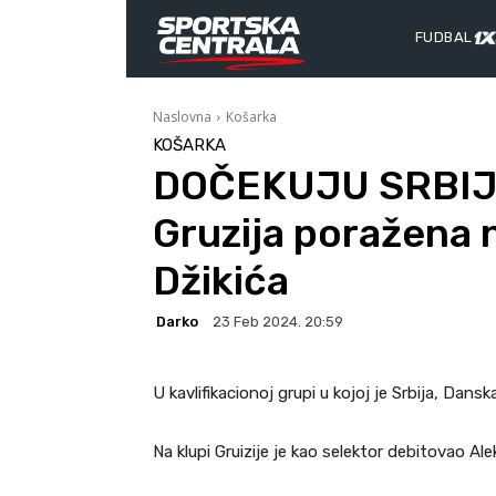
FUDBAL
Naslovna
Košarka
KOŠARKA
DOČEKUJU SRBIJ
Gruzija poražena 
Džikića
Darko
23 Feb 2024. 20:59
U kavlifikacionoj grupi u kojoj je Srbija, Dansk
Na klupi Gruizije je kao selektor debitovao Ale