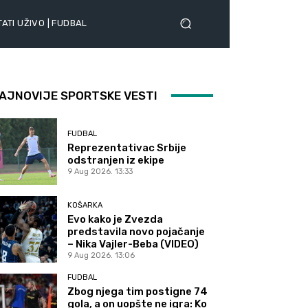
ATI UŽIVO | FUDBAL
AJNOVIJE SPORTSKE VESTI
FUDBAL
Reprezentativac Srbije
odstranjen iz ekipe
9 Aug 2026. 13:33
KOŠARKA
Evo kako je Zvezda
predstavila novo pojačanje
– Nika Vajler-Beba (VIDEO)
9 Aug 2026. 13:06
FUDBAL
Zbog njega tim postigne 74
gola, a on uopšte ne igra: Ko