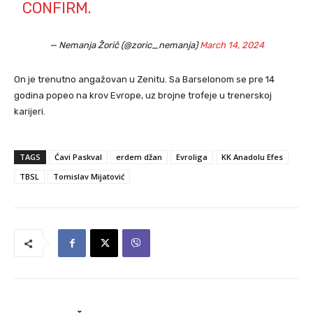
CONFIRM.
— Nemanja Žorič (@zoric_nemanja)
March 14, 2024
On je trenutno angažovan u Zenitu. Sa Barselonom se pre 14
godina popeo na krov Evrope, uz brojne trofeje u trenerskoj
karijeri.
TAGS
Ćavi Paskval
erdem džan
Evroliga
KK Anadolu Efes
TBSL
Tomislav Mijatović