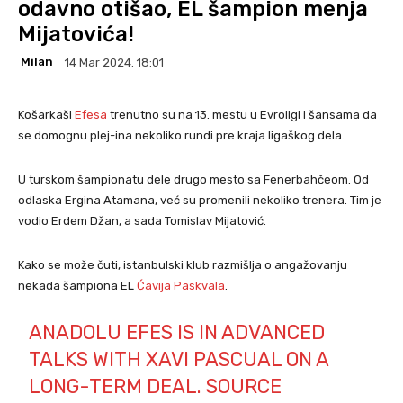
odavno otišao, EL šampion menja
Mijatovića!
Milan
14 Mar 2024. 18:01
Košarkaši
Efesa
trenutno su na 13. mestu u Evroligi i šansama da
se domognu plej-ina nekoliko rundi pre kraja ligaškog dela.
U turskom šampionatu dele drugo mesto sa Fenerbahčeom. Od
odlaska Ergina Atamana, već su promenili nekoliko trenera. Tim je
vodio Erdem Džan, a sada Tomislav Mijatović.
Kako se može čuti, istanbulski klub razmišlja o angažovanju
nekada šampiona EL
Ćavija Paskvala
.
ANADOLU EFES IS IN ADVANCED
TALKS WITH XAVI PASCUAL ON A
LONG-TERM DEAL. SOURCE