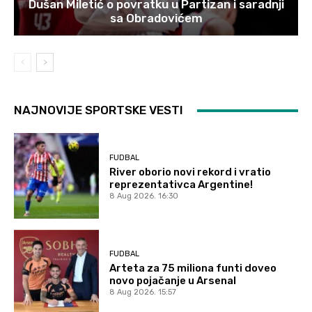
Dušan Miletić o povratku u Partizan i saradnji
sa Obradovićem
NAJNOVIJE SPORTSKE VESTI
FUDBAL
River oborio novi rekord i vratio
reprezentativca Argentine!
8 Aug 2026. 16:30
FUDBAL
Arteta za 75 miliona funti doveo
novo pojačanje u Arsenal
8 Aug 2026. 15:57