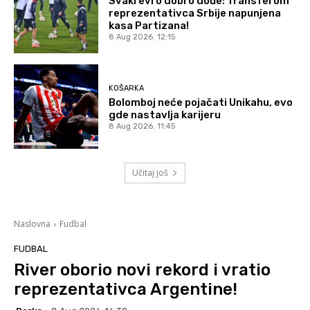
Svaki evro dobro dođe: Transferom
reprezentativca Srbije napunjena
kasa Partizana!
8 Aug 2026. 12:15
KOŠARKA
Bolomboj neće pojačati Unikahu, evo
gde nastavlja karijeru
8 Aug 2026. 11:45
Učitaj još