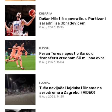
KOŠARKA
Dušan Miletić o povratku u Partizan i
saradnji sa Obradovićem
8 Aug 2026. 15:36
FUDBAL
Feran Tores napustio Barsu u
transferu vrednom 50 miliona evra
8 Aug 2026. 15:04
FUDBAL
Tuča navijača Hajduka i Dinama na
aerodromu u Zagrebu! (VIDEO)
8 Aug 2026. 14:25