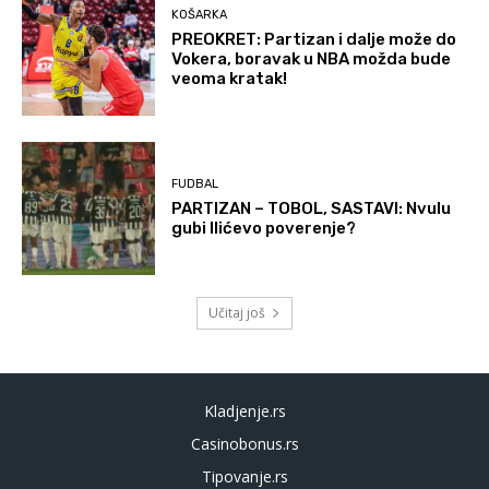
KOŠARKA
PREOKRET: Partizan i dalje može do
Vokera, boravak u NBA možda bude
veoma kratak!
FUDBAL
PARTIZAN – TOBOL, SASTAVI: Nvulu
gubi Ilićevo poverenje?
Učitaj još
Kladjenje.rs
Casinobonus.rs
Tipovanje.rs