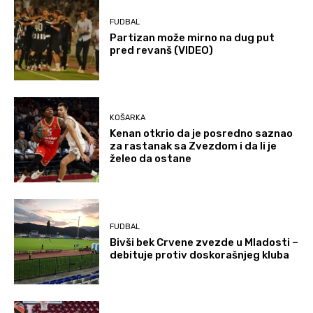
FUDBAL
Partizan može mirno na dug put
pred revanš (VIDEO)
KOŠARKA
Kenan otkrio da je posredno saznao
za rastanak sa Zvezdom i da li je
želeo da ostane
FUDBAL
Bivši bek Crvene zvezde u Mladosti –
debituje protiv doskorašnjeg kluba