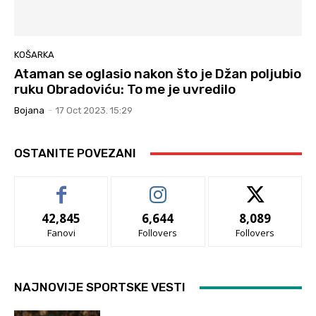
KOŠARKA
Ataman se oglasio nakon što je Džan poljubio
ruku Obradoviću: To me je uvredilo
Bojana
-
17 Oct 2023. 15:29
OSTANITE POVEZANI
42,845
6,644
8,089
Fanovi
Follovers
Follovers
NAJNOVIJE SPORTSKE VESTI