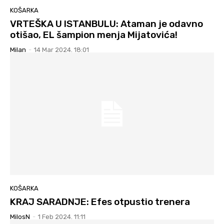
KOŠARKA
VRTEŠKA U ISTANBULU: Ataman je odavno
otišao, EL šampion menja Mijatovića!
Milan
-
14 Mar 2024. 18:01
KOŠARKA
KRAJ SARADNJE: Efes otpustio trenera
MilosN
-
1 Feb 2024. 11:11