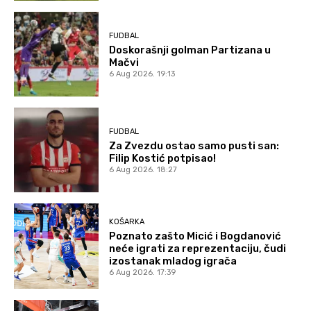
FUDBAL
Doskorašnji golman Partizana u
Mačvi
6 Aug 2026. 19:13
FUDBAL
Za Zvezdu ostao samo pusti san:
Filip Kostić potpisao!
6 Aug 2026. 18:27
KOŠARKA
Poznato zašto Micić i Bogdanović
neće igrati za reprezentaciju, čudi
izostanak mladog igrača
6 Aug 2026. 17:39