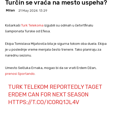
Turčin se vraća na mesto uspeha?
Milan
21 May 2024. 13:29
Košarkaši
Turk Telekoma
izgubili su odmah u četvrtfinalu
šampionata Turske od Efesa.
Ekipa Tomislava Mijatovića bila je sigurna tokom oba duela. Ekipa
je u poslednje vreme menjala često trenere. Tako planiraju za
narednu sezonu.
Umesto Selčuka Ernaka, mogao bi da se vrati Erdem Džan,
prenosi Sportando
.
TURK TELEKOM REPORTEDLY TAGET
ERDEM CAN FOR NEXT SEASON
HTTPS://T.CO/ICORQ1JL4V