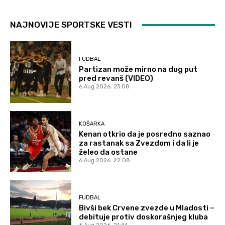
NAJNOVIJE SPORTSKE VESTI
FUDBAL
Partizan može mirno na dug put
pred revanš (VIDEO)
6 Aug 2026. 23:08
KOŠARKA
Kenan otkrio da je posredno saznao
za rastanak sa Zvezdom i da li je
želeo da ostane
6 Aug 2026. 22:08
FUDBAL
Bivši bek Crvene zvezde u Mladosti –
debituje protiv doskorašnjeg kluba