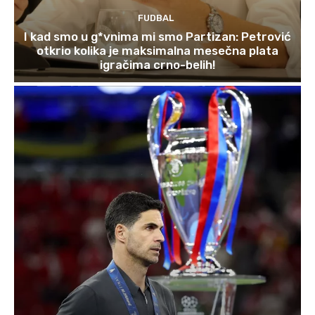
FUDBAL
I kad smo u g*vnima mi smo Partizan: Petrović
otkrio kolika je maksimalna mesečna plata
igračima crno-belih!