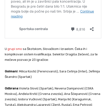
U
grupi smo
sa Škotskom, Slovačkom i Izraelom. Čeka ih i
komplikovan sistem kvalifikacija. Selektor Dragiša Zečević, za te
mečeve pozvao je 23 igračice:
Golmani
: Milica Kostić (Ferencvaroš), Sara Cetinja (Inter), Jefimija
Škandro (Spartak)
Odbrana
:Violeta Slović (Spartak), Nevena Damjanović (CSKA
Moskva), Anđela Krstić (Crvena zvezda), Ana Šćepanović (Crvena
zvezda), Isidora Vučković (Spartak), Marija Ilić (Karagumruk,
Turska), Alekdsandra Lazarević (Zenit, Rusija), Ema Petrović