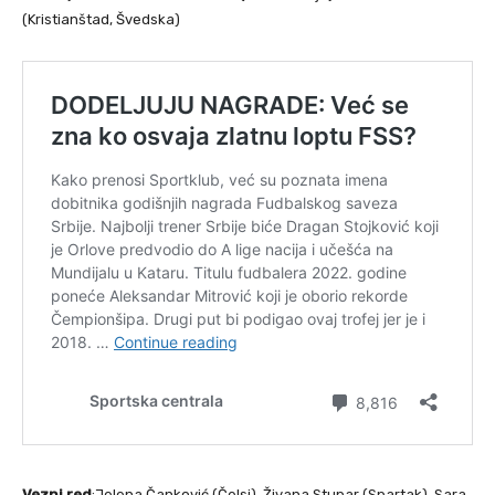
(Kristianštad, Švedska)
Vezni red
:Jelena Čanković (Čelsi), Živana Stupar (Spartak), Sara