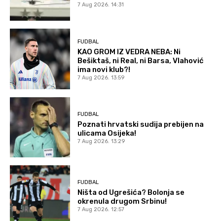
7 Aug 2026. 14:31
FUDBAL
KAO GROM IZ VEDRA NEBA: Ni
Bešiktaš, ni Real, ni Barsa, Vlahović
ima novi klub?!
7 Aug 2026. 13:59
FUDBAL
Poznati hrvatski sudija prebijen na
ulicama Osijeka!
7 Aug 2026. 13:29
FUDBAL
Ništa od Ugrešića? Bolonja se
okrenula drugom Srbinu!
7 Aug 2026. 12:57