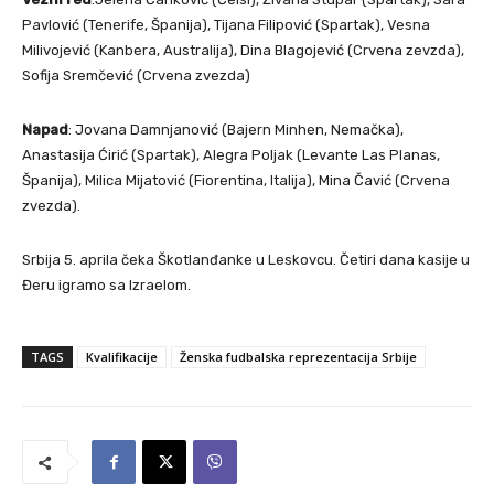
Pavlović (Tenerife, Španija), Tijana Filipović (Spartak), Vesna
Milivojević (Kanbera, Australija), Dina Blagojević (Crvena zevzda),
Sofija Sremčević (Crvena zvezda)
Napad
: Jovana Damnjanović (Bajern Minhen, Nemačka),
Anastasija Ćirić (Spartak), Alegra Poljak (Levante Las Planas,
Španija), Milica Mijatović (Fiorentina, Italija), Mina Čavić (Crvena
zvezda).
Srbija 5. aprila čeka Škotlanđanke u Leskovcu. Četiri dana kasije u
Đeru igramo sa Izraelom.
TAGS
Kvalifikacije
Ženska fudbalska reprezentacija Srbije