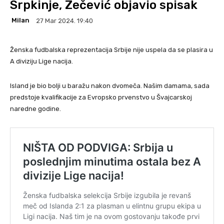
Srpkinje, Zečević objavio spisak
Milan
27 Mar 2024. 19:40
Ženska fudbalska reprezentacija Srbije nije uspela da se plasira u
A diviziju Lige nacija.
Island je bio bolji u baražu nakon dvomeča. Našim damama, sada
predstoje kvalifikacije za Evropsko prvenstvo u Švajcarskoj
naredne godine.