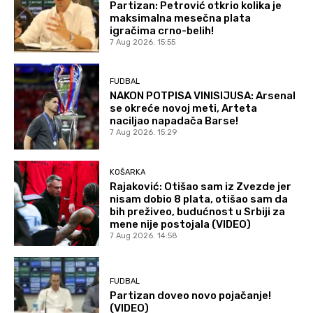
Partizan: Petrović otkrio kolika je
maksimalna mesečna plata
igračima crno-belih!
7 Aug 2026. 15:55
FUDBAL
NAKON POTPISA VINISIJUSA: Arsenal
se okreće novoj meti, Arteta
naciljao napadača Barse!
7 Aug 2026. 15:29
KOŠARKA
Rajaković: Otišao sam iz Zvezde jer
nisam dobio 8 plata, otišao sam da
bih preživeo, budućnost u Srbiji za
mene nije postojala (VIDEO)
7 Aug 2026. 14:58
FUDBAL
Partizan doveo novo pojačanje!
(VIDEO)