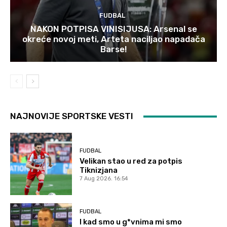
FUDBAL
NAKON POTPISA VINISIJUSA: Arsenal se
okreće novoj meti, Arteta naciljao napadača
Barse!
NAJNOVIJE SPORTSKE VESTI
FUDBAL
Velikan stao u red za potpis
Tiknizjana
7 Aug 2026. 16:54
FUDBAL
I kad smo u g*vnima mi smo