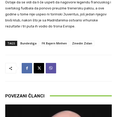
Ostaje da se vidi da li će uspeti da nagovore legendu francuskog i
svetskog fudbala da ponovo preuzme trenersku palicu, a ove
godine u tome nije uspeo ni torinski Juventus, još jedan njegov
bivši klub, nakon što je sa Madriđanima ostvario vrhunske
rezultate i tri puta ih vodio do trona Evrope.
TAGS
Bundesliga
FK Bajern Minhen
Zinedin Zidan
POVEZANI ČLANCI