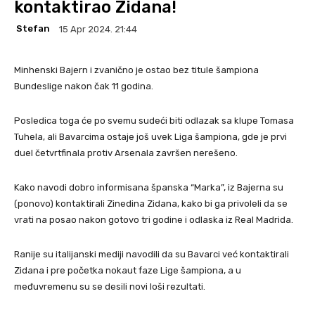
kontaktirao Zidana!
Stefan
15 Apr 2024. 21:44
Minhenski Bajern i zvanično je ostao bez titule šampiona
Bundeslige nakon čak 11 godina.
Posledica toga će po svemu sudeći biti odlazak sa klupe Tomasa
Tuhela, ali Bavarcima ostaje još uvek Liga šampiona, gde je prvi
duel četvrtfinala protiv Arsenala završen nerešeno.
Kako navodi dobro informisana španska “Marka”, iz Bajerna su
(ponovo) kontaktirali Zinedina Zidana, kako bi ga privoleli da se
vrati na posao nakon gotovo tri godine i odlaska iz Real Madrida.
Ranije su italijanski mediji navodili da su Bavarci već kontaktirali
Zidana i pre početka nokaut faze Lige šampiona, a u
međuvremenu su se desili novi loši rezultati.