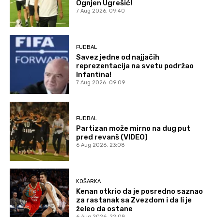
Ognjen Ugrešić!
7 Aug 2026. 09:40
FUDBAL
Savez jedne od najjačih
reprezentacija na svetu podržao
Infantina!
7 Aug 2026. 09:09
FUDBAL
Partizan može mirno na dug put
pred revanš (VIDEO)
6 Aug 2026. 23:08
KOŠARKA
Kenan otkrio da je posredno saznao
za rastanak sa Zvezdom i da li je
želeo da ostane
6 Aug 2026. 22:08