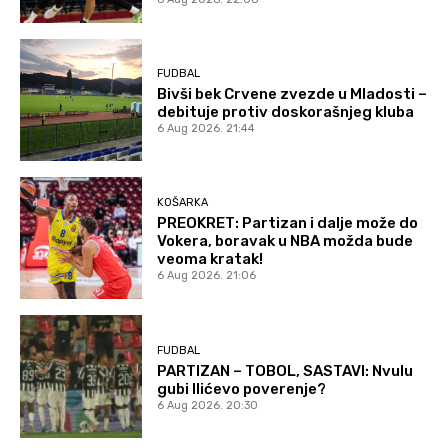
FUDBAL
Bivši bek Crvene zvezde u Mladosti –
debituje protiv doskorašnjeg kluba
6 Aug 2026. 21:44
KOŠARKA
PREOKRET: Partizan i dalje može do
Vokera, boravak u NBA možda bude
veoma kratak!
6 Aug 2026. 21:06
FUDBAL
PARTIZAN – TOBOL, SASTAVI: Nvulu
gubi Ilićevo poverenje?
6 Aug 2026. 20:30