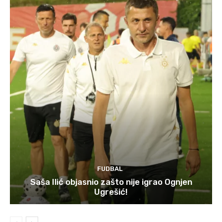
FUDBAL
Saša Ilić objasnio zašto nije igrao Ognjen
Ugrešić!