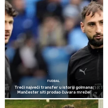
FUDBAL
Treći najveći transfer u istoriji golmana:
Mančester siti prodao čuvara mreže!