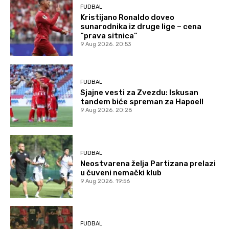
FUDBAL
Kristijano Ronaldo doveo
sunarodnika iz druge lige – cena
“prava sitnica”
9 Aug 2026. 20:53
FUDBAL
Sjajne vesti za Zvezdu: Iskusan
tandem biće spreman za Hapoel!
9 Aug 2026. 20:28
FUDBAL
Neostvarena želja Partizana prelazi
u čuveni nemački klub
9 Aug 2026. 19:56
FUDBAL