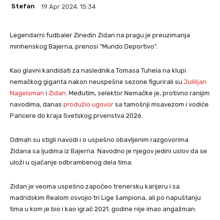
Stefan
19 Apr 2024. 15:34
Legendarni fudbaler Zinedin Zidan na pragu je preuzimanja
minhenskog Bajerna, prenosi “Mundo Deportivo”.
Kao glavni kandidati za naslednika Tomasa Tuhela na klupi
nemačkog giganta nakon neuspešne sezone figurirali su
Julilijan
Nagelsman
i
Zidan
. Međutim, selektor Nemačke je, protivno ranijim
navodima, danas
produžio ugovor
sa tamošnji msavezom i vodiće
Pancere do kraja Svetskog prvenstva 2026.
Odmah su stigli navodi i o uspešno obavljenim razgovorima
Zidana sa ljudima iz Bajerna. Navodno je njegov jedini uslov da se
uloži u ojačanje odbrambenog dela tima.
Zidan je veoma uspešno započeo trenersku karijeru i sa
madridskim Realom osvojio tri Lige šampiona, ali po napuštanju
tima u kom je bio i kao igrač 2021. godine nije imao angažman.