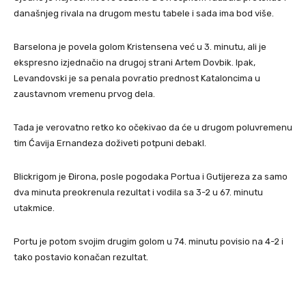
današnjeg rivala na drugom mestu tabele i sada ima bod više.
Barselona je povela golom Kristensena već u 3. minutu, ali je
ekspresno izjednačio na drugoj strani Artem Dovbik. Ipak,
Levandovski je sa penala povratio prednost Kataloncima u
zaustavnom vremenu prvog dela.
Tada je verovatno retko ko očekivao da će u drugom poluvremenu
tim Ćavija Ernandeza doživeti potpuni debakl.
Blickrigom je Đirona, posle pogodaka Portua i Gutijereza za samo
dva minuta preokrenula rezultat i vodila sa 3-2 u 67. minutu
utakmice.
Portu je potom svojim drugim golom u 74. minutu povisio na 4-2 i
tako postavio konačan rezultat.