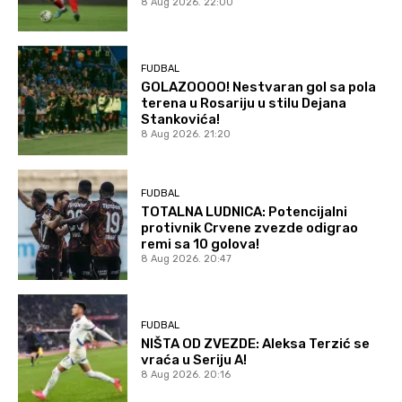
8 Aug 2026. 22:00
FUDBAL
GOLAZOOOO! Nestvaran gol sa pola
terena u Rosariju u stilu Dejana
Stankovića!
8 Aug 2026. 21:20
FUDBAL
TOTALNA LUDNICA: Potencijalni
protivnik Crvene zvezde odigrao
remi sa 10 golova!
8 Aug 2026. 20:47
FUDBAL
NIŠTA OD ZVEZDE: Aleksa Terzić se
vraća u Seriju A!
8 Aug 2026. 20:16