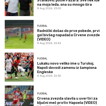
Stanković posle Pazara: Sve nek ide
na moja leđa, ona su mnogo šira
8 Aug 2026. 23:00
FUDBAL
Radnički došao do prve pobede, prvi
gol bivšeg napadača Crvene zvezde
(VIDEO)
8 Aug 2026. 22:42
FUDBAL
Lukaku novo veliko ime u Turskoj,
Napoli dovodi zamenu iz šampiona
Engleske
8 Aug 2026. 22:30
FUDBAL
Crvena zvezda slavila u uvertiri za
ključni meč protiv Hapoela (VIDEO)