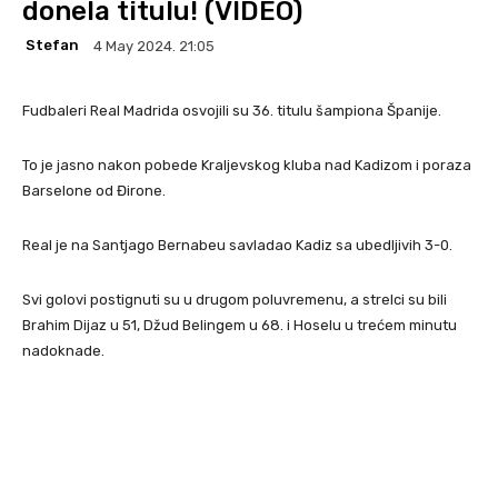
donela titulu! (VIDEO)
Stefan
4 May 2024. 21:05
Fudbaleri Real Madrida osvojili su 36. titulu šampiona Španije.
To je jasno nakon pobede Kraljevskog kluba nad Kadizom i poraza
Barselone od Đirone.
Real je na Santjago Bernabeu savladao Kadiz sa ubedljivih 3-0.
Svi golovi postignuti su u drugom poluvremenu, a strelci su bili
Brahim Dijaz u 51, Džud Belingem u 68. i Hoselu u trećem minutu
nadoknade.