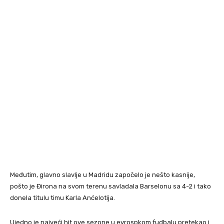
Međutim, glavno slavlje u Madridu započelo je nešto kasnije,
pošto je Đirona na svom terenu savladala Barselonu sa 4-2 i tako
donela titulu timu Karla Anćelotija.
Ujedno je najveći hit ove sezone u evrospkom fudbalu pretekao i