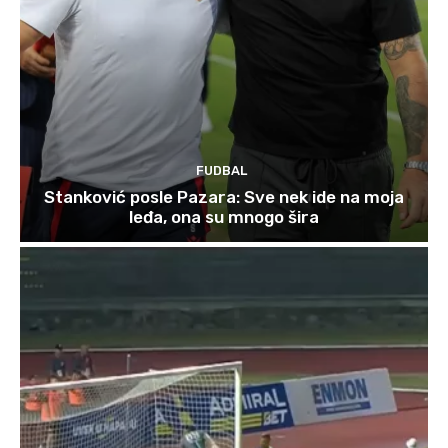
FUDBAL
Stanković posle Pazara: Sve nek ide na moja
leđa, ona su mnogo šira