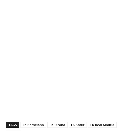
TAGS
FK Barselona
FK Đirona
FK Kadiz
FK Real Madrid