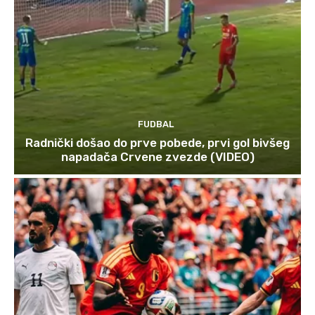
FUDBAL
Radnički došao do prve pobede, prvi gol bivšeg
napadača Crvene zvezde (VIDEO)