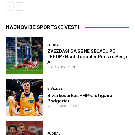
NAJNOVIJE SPORTSKE VESTI
FUDBAL
ZVEZDAŠI GA SE NE SEĆAJU PO
LEPOM: Mladi fudbaler Porta u Seriji
A!
9 Aug 2026. 15:30
KOŠARKA
Bivši košarkaš FMP-a stigaou
Podgoricu
9 Aug 2026. 14:59
FUDBAL