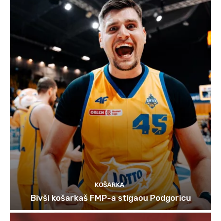
KOŠARKA
Bivši košarkaš FMP-a stigaou Podgoricu