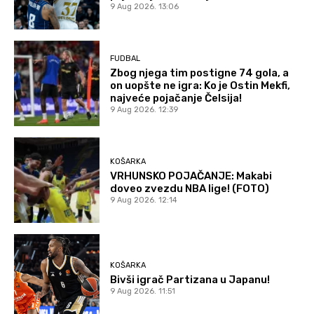
9 Aug 2026. 13:06
FUDBAL
Zbog njega tim postigne 74 gola, a
on uopšte ne igra: Ko je Ostin Mekfi,
najveće pojačanje Čelsija!
9 Aug 2026. 12:39
KOŠARKA
VRHUNSKO POJAČANJE: Makabi
doveo zvezdu NBA lige! (FOTO)
9 Aug 2026. 12:14
KOŠARKA
Bivši igrač Partizana u Japanu!
9 Aug 2026. 11:51