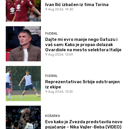
Ivan Ilić izbačen iz tima Torina
9 Aug 2026. 14:30
FUDBAL
Dajte mi evro manje nego Gatuzu i
vaš sam: Kako je propao dolazak
Gvardiole na mesto selektora Italije
9 Aug 2026. 13:59
FUDBAL
Reprezentativac Srbije odstranjen
iz ekipe
9 Aug 2026. 13:33
KOŠARKA
Evo kako je Zvezda predstavila novo
pojačanje – Nika Vajler-Beba (VIDEO)