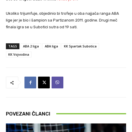
Ukoliko trijumfuje, objedinio bi trofeje u oba najjača ranga ABA
lige jer je bio i šampion sa Partizanom 2011. godine. Drugi meč
finala igra se u Subotici sutra od 19 sati.
TAGS
ABA 2 liga
ABA liga
KK Spartak Subotica
KK Vojvodina
POVEZANI ČLANCI