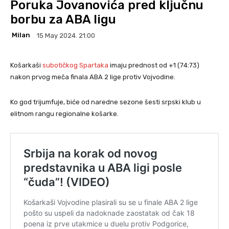
Poruka Jovanovića pred ključnu
borbu za ABA ligu
Milan
15 May 2024. 21:00
Košarkaši
subotičkog Spartaka
imaju prednost od +1 (74:73)
nakon prvog meča finala ABA 2 lige protiv Vojvodine.
Ko god trijumfuje, biće od naredne sezone šesti srpski klub u
elitnom rangu regionalne košarke.