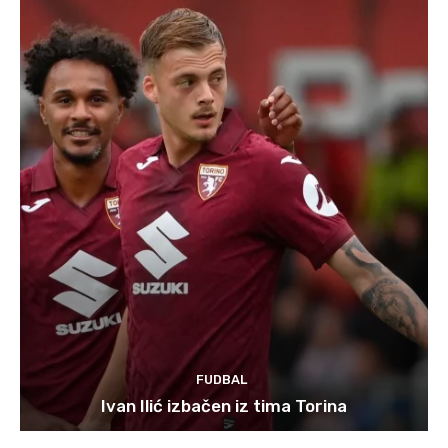
FUDBAL
Ivan Ilić izbačen iz tima Torina