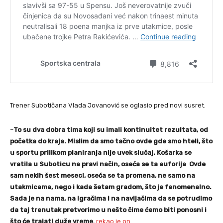
Trener Subotičana Vlada Jovanović se oglasio pred novi susret.
–
To su dva dobra tima koji su imali kontinuitet rezultata, od
početka do kraja. Mislim da smo tačno ovde gde smo hteli, što
u sportu prilikom planiranja nije uvek slučaj. Košarka se
vratila u Suboticu na pravi način, oseća se ta euforija
.
Ovde
sam nekih šest meseci, oseća se ta promena, ne samo na
utakmicama, nego i kada šetam gradom, što je fenomenalno.
Sada je na nama, na igračima i na navijačima da se potrudimo
da taj trenutak pretvorimo u nešto čime ćemo biti ponosni i
što će trajati duže vreme
,
rekao je on
.