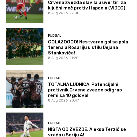
Crvena zvezda slavila u uvertiri za
ključni meč protiv Hapoela (VIDEO)
8 Aug 2026. 22:00
FUDBAL
GOLAZOOOO! Nestvaran gol sa pola
terena u Rosariju u stilu Dejana
Stankovića!
8 Aug 2026. 21:20
FUDBAL
TOTALNA LUDNICA: Potencijalni
protivnik Crvene zvezde odigrao
remi sa 10 golova!
8 Aug 2026. 20:47
FUDBAL
NIŠTA OD ZVEZDE: Aleksa Terzić se
vraća u Seriju A!