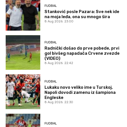
FUDBAL
Stanković posle Pazara: Sve nek ide
na moja leđa, ona su mnogo šira
8 Aug 2026. 23:00
FUDBAL
Radnički došao do prve pobede, prvi
gol bivšeg napadača Crvene zvezde
(VIDEO)
8 Aug 2026. 22:42
FUDBAL
Lukaku novo veliko ime u Turskoj,
Napoli dovodi zamenu iz šampiona
Engleske
8 Aug 2026. 22:30
FUDBAL