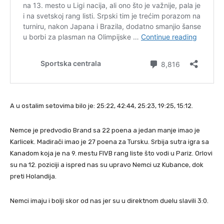
A u ostalim setovima bilo je: 25:22, 42:44, 25:23, 19:25, 15:12.
Nemce je predvodio Brand sa 22 poena a jedan manje imao je
Karlicek. Madirači imao je 27 poena za Tursku. Srbija sutra igra sa
Kanadom koja je na 9. mestu FIVB rang liste što vodi u Pariz. Orlovi
su na 12. poziciji a ispred nas su upravo Nemci uz Kubance, dok
preti Holandija.
Nemci imaju i bolji skor od nas jer su u direktnom duelu slavili 3:0.