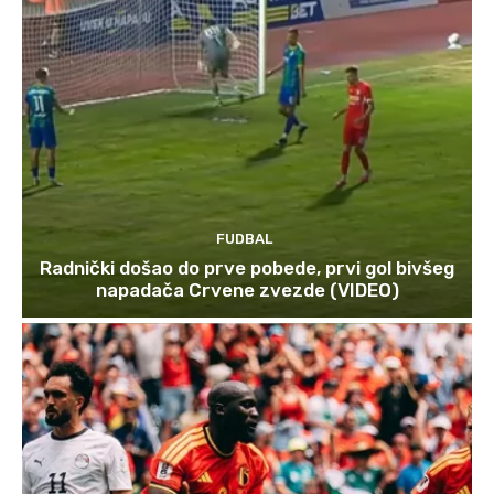
FUDBAL
Radnički došao do prve pobede, prvi gol bivšeg
napadača Crvene zvezde (VIDEO)