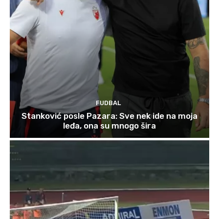
FUDBAL
Stanković posle Pazara: Sve nek ide na moja
leđa, ona su mnogo šira