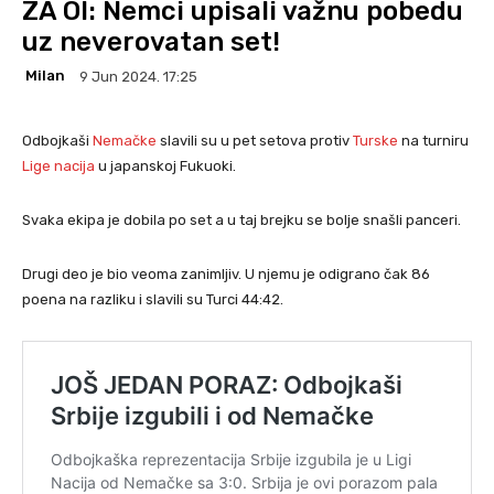
ZA OI: Nemci upisali važnu pobedu
uz neverovatan set!
Milan
9 Jun 2024. 17:25
Odbojkaši
Nemačke
slavili su u pet setova protiv
Turske
na turniru
Lige nacija
u japanskoj Fukuoki.
Svaka ekipa je dobila po set a u taj brejku se bolje snašli panceri.
Drugi deo je bio veoma zanimljiv. U njemu je odigrano čak 86
poena na razliku i slavili su Turci 44:42.