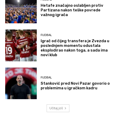
Hetafe značajno oslabljen protiv
Partizana nakon teške povrede
važnog igrača
FUDBAL
Igrač od čijeg transfera je Zvezda u
poslednjem momentu odustala
eksplodirao nakon toga, a sada ima
novi klub
FUDBAL
Stanković pred Novi Pazar govorio o
problemima u igračkom kadru
Učitaj još