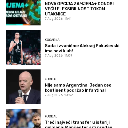
NOVA OPCIJA ZAMJENA+ DONOSI
VEĆU FLEKSIBILNOST TOKOM
UTAKMICE
7 Aug 2026. 11:41
KOŠARKA
Sada i zvanično: Aleksej Pokuševski
ima novi klub!
7 Aug 2026. 11:09
FUDBAL
Nije samo Argentina: Jedan ceo
kontinent podržao Infantina!
7 Aug 2026. 10:39
FUDBAL
Treći najveći transfer u istoriji
golmana: Mančester siti prodao