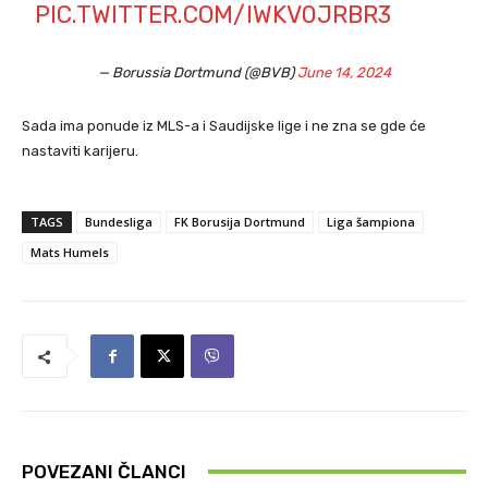
PIC.TWITTER.COM/IWKV0JRBR3
— Borussia Dortmund (@BVB)
June 14, 2024
Sada ima ponude iz MLS-a i Saudijske lige i ne zna se gde će
nastaviti karijeru.
TAGS
Bundesliga
FK Borusija Dortmund
Liga šampiona
Mats Humels
POVEZANI ČLANCI