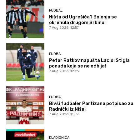
FUDBAL
Ništa od Ugrešića? Bolonja se
okrenula drugom Srbinu!
7 Aug 2026. 12:57
FUDBAL
Petar Ratkov napušta Lacio: Stigla
ponuda koja se ne odbija!
7 Aug 2026. 12:29
FUDBAL
Bivši fudbaler Partizana potpisao za
Radnički iz Niša!
7 Aug 2026. 11:59
KLADIONICA