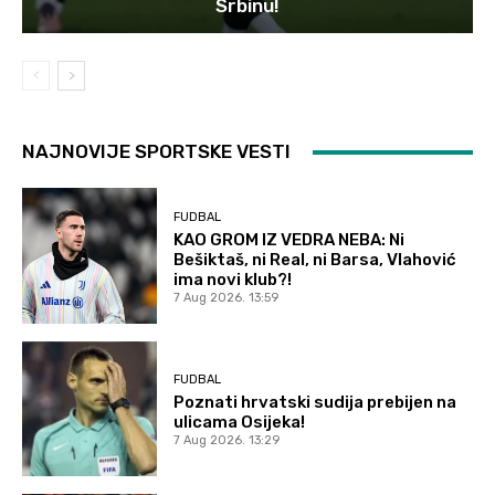
Srbinu!
NAJNOVIJE SPORTSKE VESTI
FUDBAL
KAO GROM IZ VEDRA NEBA: Ni
Bešiktaš, ni Real, ni Barsa, Vlahović
ima novi klub?!
7 Aug 2026. 13:59
FUDBAL
Poznati hrvatski sudija prebijen na
ulicama Osijeka!
7 Aug 2026. 13:29