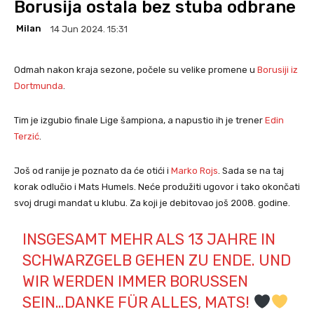
Borusija ostala bez stuba odbrane
Milan
14 Jun 2024. 15:31
Odmah nakon kraja sezone, počele su velike promene u
Borusiji iz
Dortmunda
.
Tim je izgubio finale Lige šampiona, a napustio ih je trener
Edin
Terzić
.
Još od ranije je poznato da će otići i
Marko Rojs
. Sada se na taj
korak odlučio i Mats Humels. Neće produžiti ugovor i tako okončati
svoj drugi mandat u klubu. Za koji je debitovao još 2008. godine.
INSGESAMT MEHR ALS 13 JAHRE IN
SCHWARZGELB GEHEN ZU ENDE. UND
WIR WERDEN IMMER BORUSSEN
SEIN…DANKE FÜR ALLES, MATS!