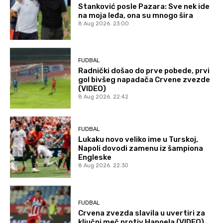
Stanković posle Pazara: Sve nek ide
na moja leđa, ona su mnogo šira
8 Aug 2026. 23:00
FUDBAL
Radnički došao do prve pobede, prvi
gol bivšeg napadača Crvene zvezde
(VIDEO)
8 Aug 2026. 22:42
FUDBAL
Lukaku novo veliko ime u Turskoj,
Napoli dovodi zamenu iz šampiona
Engleske
8 Aug 2026. 22:30
FUDBAL
Crvena zvezda slavila u uvertiri za
ključni meč protiv Hapoela (VIDEO)