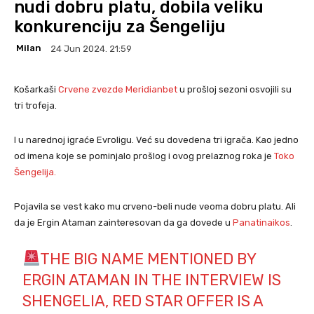
nudi dobru platu, dobila veliku
konkurenciju za Šengeliju
Milan
24 Jun 2024. 21:59
Košarkaši
Crvene zvezde Meridianbet
u prošloj sezoni osvojili su
tri trofeja.
I u narednoj igraće Evroligu. Već su dovedena tri igrača. Kao jedno
od imena koje se pominjalo prošlog i ovog prelaznog roka je
Toko
Šengelija.
Pojavila se vest kako mu crveno-beli nude veoma dobru platu. Ali
da je Ergin Ataman zainteresovan da ga dovede u
Panatinaikos
.
THE BIG NAME MENTIONED BY
ERGIN ATAMAN IN THE INTERVIEW IS
SHENGELIA, RED STAR OFFER IS A