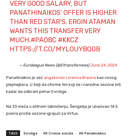
VERY GOOD SALARY, BUT
PANATHINAIKOS' OFFER IS HIGHER
THAN RED STAR'S. ERGIN ATAMAN
WANTS THIS TRANSFER VERY
MUCH.
#PAOBC
#KKCZ
HTTPS://T.CO/MYLOUYBQGB
— Euroleague News (@EItransfernews)
June 24, 2024
Panatinaikos je već
angažovao Lorenca Brauna
kao novog
plejmejkera. U želji da oforme tim koji će i naredne sezone biti
kadar da odbrani pehar Evrolige.
Na 33 meča u elitnom takmičenju, Šengelija je ubacivao 14.5
poena prošle sezone igrajući za Virtus.
TAGS
Evroliga
KK Crvena zvezda
KK Panatinaikos