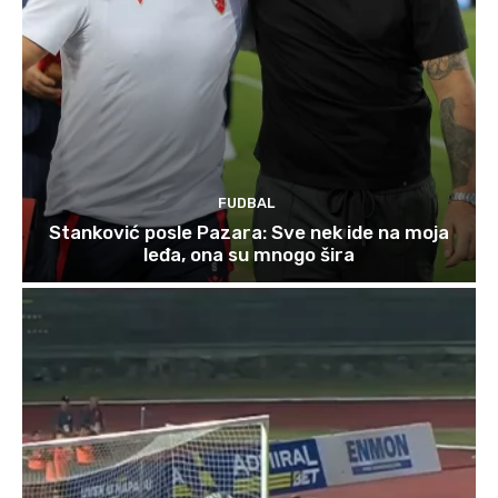
FUDBAL
Stanković posle Pazara: Sve nek ide na moja
leđa, ona su mnogo šira