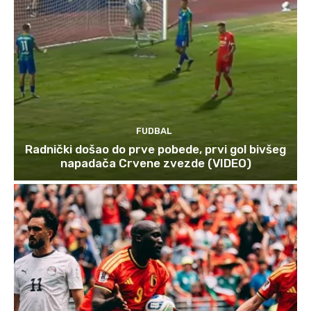
FUDBAL
Radnički došao do prve pobede, prvi gol bivšeg
napadača Crvene zvezde (VIDEO)