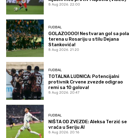
8 Aug 2026. 22:00
FUDBAL
GOLAZOOOO! Nestvaran gol sa pola
terena u Rosariju u stilu Dejana
Stankovića!
8 Aug 2026. 21:20
FUDBAL
TOTALNA LUDNICA: Potencijalni
protivnik Crvene zvezde odigrao
remi sa 10 golova!
8 Aug 2026. 20:47
FUDBAL
NIŠTA OD ZVEZDE: Aleksa Terzić se
vraća u Seriju A!
8 Aug 2026. 20:16