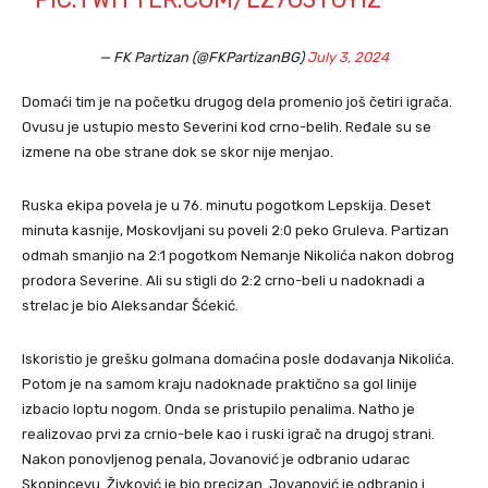
— FK Partizan (@FKPartizanBG)
July 3, 2024
Domaći tim je na početku drugog dela promenio još četiri igrača.
Ovusu je ustupio mesto Severini kod crno-belih. Ređale su se
izmene na obe strane dok se skor nije menjao.
Ruska ekipa povela je u 76. minutu pogotkom Lepskija. Deset
minuta kasnije, Moskovljani su poveli 2:0 peko Gruleva. Partizan
odmah smanjio na 2:1 pogotkom Nemanje Nikolića nakon dobrog
prodora Severine. Ali su stigli do 2:2 crno-beli u nadoknadi a
strelac je bio Aleksandar Šćekić.
Iskoristio je grešku golmana domaćina posle dodavanja Nikolića.
Potom je na samom kraju nadoknade praktično sa gol linije
izbacio loptu nogom. Onda se pristupilo penalima. Natho je
realizovao prvi za crnio-bele kao i ruski igrač na drugoj strani.
Nakon ponovljenog penala, Jovanović je odbranio udarac
Skopincevu. Živković je bio precizan. Jovanović je odbranio i