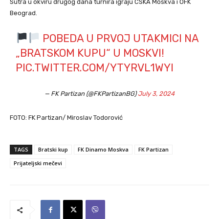
Sutra u okviru drugog dana turnira igraju CSKA Moskva i OFK
Beograd.
POBEDA U PRVOJ UTAKMICI NA
„BRATSKOM KUPU“ U MOSKVI!
PIC.TWITTER.COM/YTYRVL1WYI
— FK Partizan (@FKPartizanBG)
July 3, 2024
FOTO: FK Partizan/ Miroslav Todorović
TAGS
Bratski kup
FK Dinamo Moskva
FK Partizan
Prijateljski mečevi