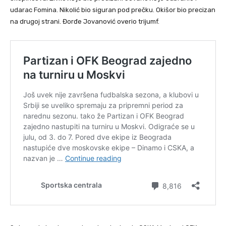
udarac Fomina. Nikolić bio siguran pod prečku. Okišor bio precizan
na drugoj strani. Đorđe Jovanović overio trijumf.