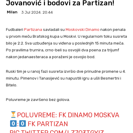
Jovanović i bodovi za Partizan!
Milan
3 Jul 2024. 20:44
Fudbaleri
Partizana
savladali su
Moskovski Dinamo
nakon penala
u prvom meču Bratskog kupa u Moskvi. U regularnom toku susreta
bilo je 2:2. Sva uzbuđenja su viđena u poslednjih 15 minuta meča.
Po pravilima trurnira, crno-beli su osvojili dva poena za trijumf
nakon jedanaesteraca a poraženi je osvojio bod.
Ruski tim je u ranoj fazi susreta izvršio dve prinudne promene u 4.
minutu. Pimenov i Tanasijević su napustili igru a ušli Besmertni i
Bitelo.
Poluvreme je završeno bez golova.
POLUVREME: FK DINAMO MOSKVA
:
FK PARTIZAN
PIC.TWITTER.COM/LZ7O3TGYIZ