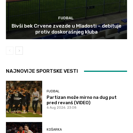
FUDBAL
Bivši bek Crvene zvezde u Mladosti – debituje
protiv doskorašnjeg kluba
NAJNOVIJE SPORTSKE VESTI
FUDBAL
Partizan može mirno na dug put
pred revanš (VIDEO)
6 Aug 2026. 23:08
KOŠARKA