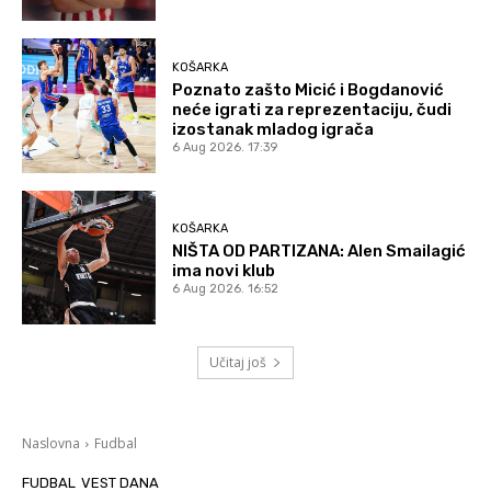
KOŠARKA
Poznato zašto Micić i Bogdanović
neće igrati za reprezentaciju, čudi
izostanak mladog igrača
6 Aug 2026. 17:39
KOŠARKA
NIŠTA OD PARTIZANA: Alen Smailagić
ima novi klub
6 Aug 2026. 16:52
Učitaj još