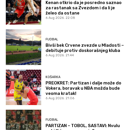
Kenan otkrio da je posredno saznao
za rastanak sa Zvezdom i da li je
želeo da ostane
6 Aug 2026. 22:08
FUDBAL
Bivši bek Crvene zvezde u Mladosti –
debituje protiv doskorašnjeg kluba
6 Aug 2026. 21:44
KOŠARKA
PREOKRET: Partizan i dalje može do
Vokera, boravak u NBA možda bude
veoma kratak!
6 Aug 2026. 21:06
FUDBAL
PARTIZAN – TOBOL, SASTAVI: Nvulu