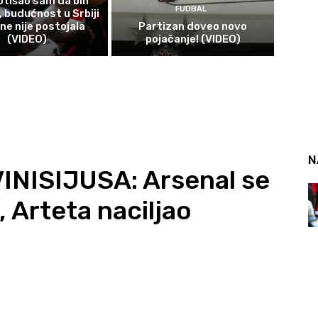
 otišao sam da bih
FUDBAL
, budućnost u Srbiji
ne nije postojala
Partizan doveo novo
(VIDEO)
pojačanje! (VIDEO)