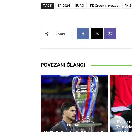
TAGS
EP 2024
EURO
FK Crvena zvezda
FK S
Share
POVEZANI ČLANCI
Rajako
FUDBAL
Zvezde 