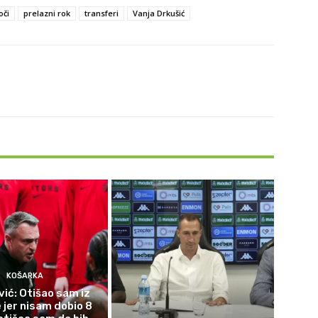
oči
prelazni rok
transferi
Vanja Drkušić
KOŠARKA
vić: Otišao sam iz
jer nisam dobio 8