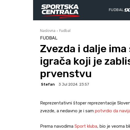
FUDBAL
Naslovna
Fudbal
FUDBAL
Zvezda i dalje im
igrača koji je zab
prvenstvu
Stefan
3 Jul 2024. 23:57
Reprezentativni štoper reprezentacije Sloven
zvezde, a nedavno je i sam
potvrdio da navij
Prema navodima
Sport kluba
, bio je veoma b