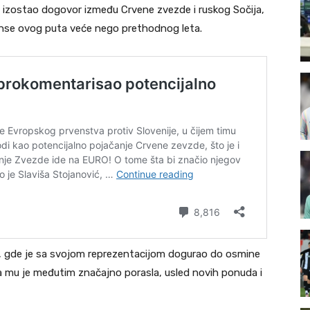
vo izostao dogovor između Crvene zvezde i ruskog Sočija,
u šanse ovog puta veće nego prethodnog leta.
u, gde je sa svojom reprezentacijom dogurao do osmine
na mu je međutim značajno porasla, usled novih ponuda i