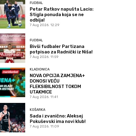
FUDBAL
Petar Ratkov napušta Lacio:
Stigla ponuda koja se ne
odbija!
7 Aug 2026. 12:29
FUDBAL
Bivši fudbaler Partizana
potpisao za Radnički iz Niša!
7 Aug 2026. 11:59
KLADIONICA
NOVA OPCIJA ZAMJENA+
DONOSI VEĆU
FLEKSIBILNOST TOKOM
UTAKMICE
7 Aug 2026. 11:41
KOŠARKA
Sada i zvanično: Aleksej
Pokuševski ima novi klub!
7 Aug 2026. 11:09