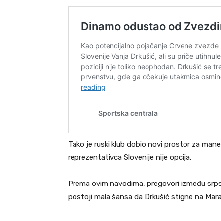
Tako je ruski klub dobio novi prostor za mane
reprezentativca Slovenije nije opcija.
Prema ovim navodima, pregovori između srpskog
postoji mala šansa da Drkušić stigne na Mara