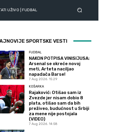
ATI UŽIVO | FUDBAL
AJNOVIJE SPORTSKE VESTI
FUDBAL
NAKON POTPISA VINISIJUSA:
Arsenal se okreće novoj
meti, Arteta naciljao
napadača Barse!
7 Aug 2026. 15:29
KOŠARKA
Rajaković: Otišao sam iz
Zvezde jer nisam dobio 8
plata, otišao sam da bih
preživeo, budućnost u Srbiji
za mene nije postojala
(VIDEO)
7 Aug 2026. 14:58