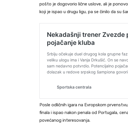
pošto je dogovorio lične uslove, ali je pono
koji je ispao u drugu ligu, pa se činilo da s
Posle odličnih igara na Evropskom prvenstv
finala i ispao nakon penala od Portugala, ce
povećanog interesovanja.