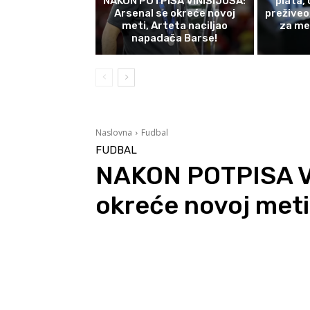
NAKON POTPISA VINISIJUSA:
plata,
Arsenal se okreće novoj
preživeo
meti, Arteta naciljao
za me
napadača Barse!