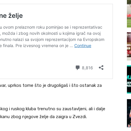
var, uprkos tome što je drugoligaš i što ostanak za
 i ruskog kluba trenutno su zaustavljeni, ali i dalje
kanu zbog njegove želje da zaigra u Zvezdi.