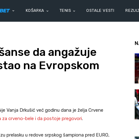
KOŠARKA
TENIS
OSTALE VESTI
REZULT
N
a šanse da angažuje
listao na Evropskom
ije Vanja Drkušić već godinu dana je želja Crvene
a za crveno-bele i da postoje pregovori
.
lizu prelasku u redove srpskog šampiona pred EURO,