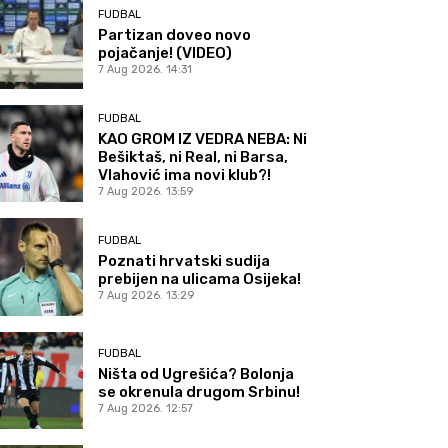
FUDBAL
Partizan doveo novo
pojačanje! (VIDEO)
7 Aug 2026. 14:31
FUDBAL
KAO GROM IZ VEDRA NEBA: Ni
Bešiktaš, ni Real, ni Barsa,
Vlahović ima novi klub?!
7 Aug 2026. 13:59
FUDBAL
Poznati hrvatski sudija
prebijen na ulicama Osijeka!
7 Aug 2026. 13:29
FUDBAL
Ništa od Ugrešića? Bolonja
se okrenula drugom Srbinu!
7 Aug 2026. 12:57