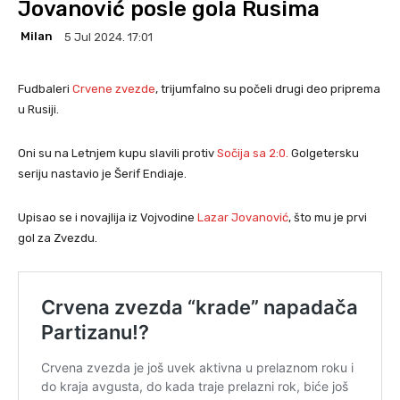
Jovanović posle gola Rusima
Milan
5 Jul 2024. 17:01
Fudbaleri
Crvene zvezde
, trijumfalno su počeli drugi deo priprema
u Rusiji.
Oni su na Letnjem kupu slavili protiv
Sočija sa 2:0.
Golgetersku
seriju nastavio je Šerif Endiaje.
Upisao se i novajlija iz Vojvodine
Lazar Jovanović
, što mu je prvi
gol za Zvezdu.