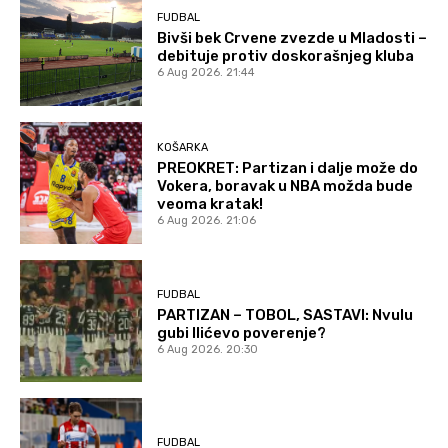
FUDBAL
Bivši bek Crvene zvezde u Mladosti –
debituje protiv doskorašnjeg kluba
6 Aug 2026. 21:44
KOŠARKA
PREOKRET: Partizan i dalje može do
Vokera, boravak u NBA možda bude
veoma kratak!
6 Aug 2026. 21:06
FUDBAL
PARTIZAN – TOBOL, SASTAVI: Nvulu
gubi Ilićevo poverenje?
6 Aug 2026. 20:30
FUDBAL