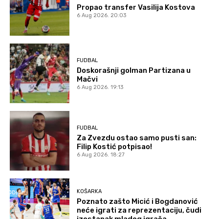
Propao transfer Vasilija Kostova
6 Aug 2026. 20:03
FUDBAL
Doskorašnji golman Partizana u
Mačvi
6 Aug 2026. 19:13
FUDBAL
Za Zvezdu ostao samo pusti san:
Filip Kostić potpisao!
6 Aug 2026. 18:27
KOŠARKA
Poznato zašto Micić i Bogdanović
neće igrati za reprezentaciju, čudi
izostanak mladog igrača