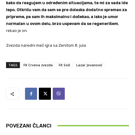
kako da reagujem u određenim situacijama, te mi za sada ide
lepo. Otkriću vam da sam se pre dolaska dodatno spremao za
pripreme, pa sam ih maksimalno i dočekao, a iako je umor
normalan u ovom delu, brzo uspevam da se regenerišem
,
rekao je on.
Zvezda naredni meč igra sa Zenitom 8. jula.
TAGS
FK Crvena zvezda
FK Soči
Lazar Jovanović
POVEZANI ČLANCI