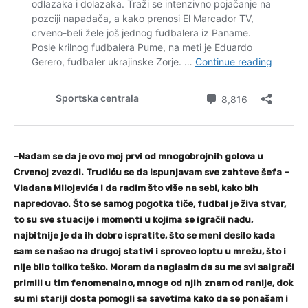
–
Nadam se da je ovo moj prvi od mnogobrojnih golova u
Crvenoj zvezdi. Trudiću se da ispunjavam sve zahteve šefa –
Vladana Milojevića i da radim što više na sebi, kako bih
napredovao. Što se samog pogotka tiče, fudbal je živa stvar,
to su sve stuacije i momenti u kojima se igračii nađu,
najbitnije je da ih dobro ispratite, što se meni desilo kada
sam se našao na drugoj stativi i sproveo loptu u mrežu, što i
nije bilo toliko teško. Moram da naglasim da su me svi saigrači
primili u tim fenomenalno, mnoge od njih znam od ranije, dok
su mi stariji dosta pomogli sa savetima kako da se ponašam i