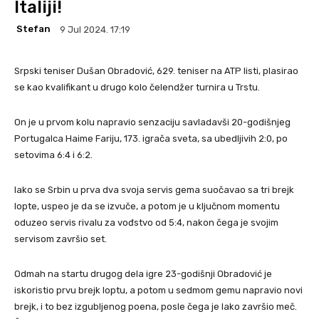
Italiji!
Stefan
9 Jul 2024. 17:19
Srpski teniser Dušan Obradović, 629. teniser na ATP listi, plasirao
se kao kvalifikant u drugo kolo čelendžer turnira u Trstu.
On je u prvom kolu napravio senzaciju savladavši 20-godišnjeg
Portugalca Haime Fariju, 173. igrača sveta, sa ubedljivih 2:0, po
setovima 6:4 i 6:2.
Iako se Srbin u prva dva svoja servis gema suočavao sa tri brejk
lopte, uspeo je da se izvuče, a potom je u ključnom momentu
oduzeo servis rivalu za vođstvo od 5:4, nakon čega je svojim
servisom završio set.
Odmah na startu drugog dela igre 23-godišnji Obradović je
iskoristio prvu brejk loptu, a potom u sedmom gemu napravio novi
brejk, i to bez izgubljenog poena, posle čega je lako završio meč.