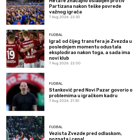
Hetafe značajno oslabljen protiv
Partizana nakon teške povrede
važnog igrača
7 Aug 2026. 22:30
FUDBAL
Igrač od čijeg transfera je Zvezda u
poslednjem momentu odustala
eksplodirao nakon toga, a sada ima
novi klub
7 Aug 2026. 22:00
FUDBAL
Stanković pred Novi Pazar govorio o
problemima u igračkom kadru
7 Aug 2026. 21:30
FUDBAL
Vezista Zvezde pred odlaskom,
poznata i cena!