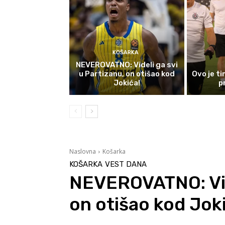
KOŠARKA
NEVEROVATNO: Videli ga svi
u Partizanu, on otišao kod
Ovo je t
Jokića!
p