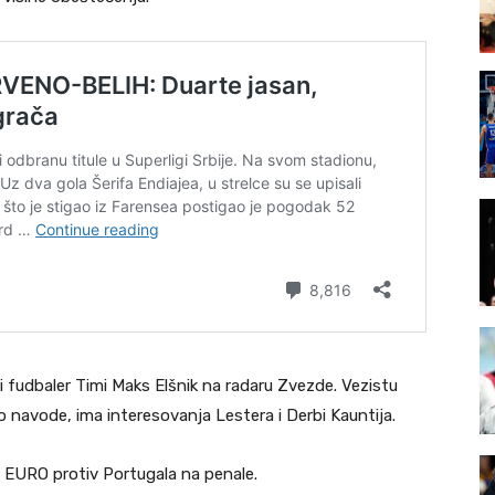
i fudbaler Timi Maks Elšnik na radaru Zvezde. Vezistu
ako navode, ima interesovanja Lestera i Derbi Kauntija.
a EURO protiv Portugala na penale.