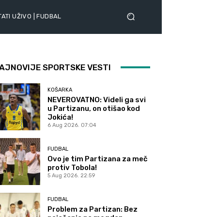
ATI UŽIVO | FUDBAL
AJNOVIJE SPORTSKE VESTI
KOŠARKA
NEVEROVATNO: Videli ga svi
u Partizanu, on otišao kod
Jokića!
6 Aug 2026. 07:04
FUDBAL
Ovo je tim Partizana za meč
protiv Tobola!
5 Aug 2026. 22:59
FUDBAL
Problem za Partizan: Bez