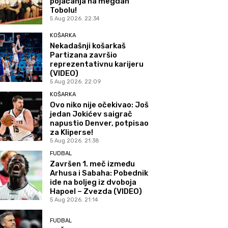
pojačanja na megdan
Tobolu!
5 Aug 2026. 22:34
KOŠARKA
Nekadašnji košarkaš
Partizana završio
reprezentativnu karijeru
(VIDEO)
5 Aug 2026. 22:09
KOŠARKA
Ovo niko nije očekivao: Još
jedan Jokićev saigrač
napustio Denver, potpisao
za Kliperse!
5 Aug 2026. 21:38
FUDBAL
Završen 1. meč između
Arhusa i Sabaha: Pobednik
ide na boljeg iz dvoboja
Hapoel – Zvezda (VIDEO)
5 Aug 2026. 21:14
FUDBAL