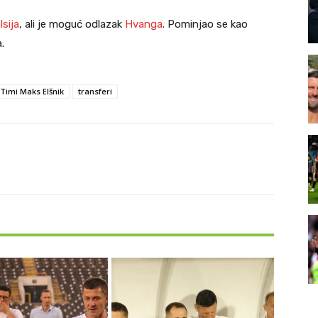
lsija
, ali je moguć odlazak
Hvanga
. Pominjao se kao
.
Timi Maks Elšnik
transferi