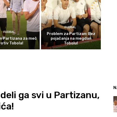
FUDBAL
FUDBAL
Problem za Partizan: Bez
im Partizana za meč
pojačanja na megdan
rotiv Tobola!
Tobolu!