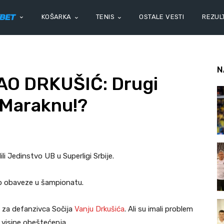
KOŠARKA
TENIS
OSTALE VESTI
REZULT
N
O DRKUŠIĆ: Drugi
 Maraknu!?
li Jedinstvo UB u Superligi Srbije.
mo obaveze u šampionatu.
i za defanzivca Sočija
Vanju Drkušića
. Ali su imali problem
 visine obeštećenja.