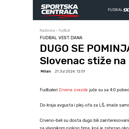
FUDBAL
Naslovna
Fudbal
FUDBAL
VEST DANA
DUGO SE POMINJA
Slovenac stiže na
Milan
21 Jul 2024. 12:01
Fudbaleri
Crvene zvezde
juče su sa 4:0 pobedi
Do kraja avgusta i plej-ofa za LŠ, imaće sa
Crveno-beli su dosta dugo bili zainteresovan
sa vlasnikom ruskog tima, koji je zatezao oko