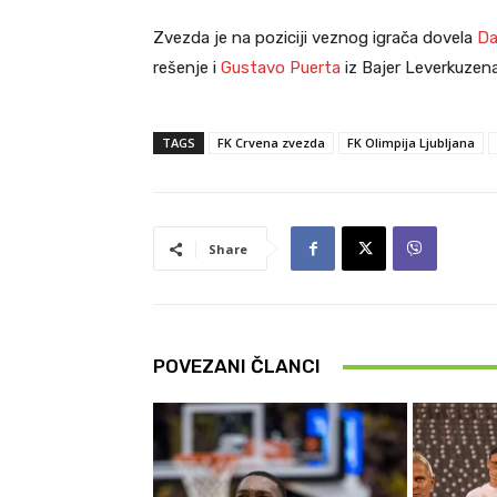
Zvezda je na poziciji veznog igrača dovela
Da
rešenje i
Gustavo Puerta
iz Bajer Leverkuzena
TAGS
FK Crvena zvezda
FK Olimpija Ljubljana
Share
POVEZANI ČLANCI