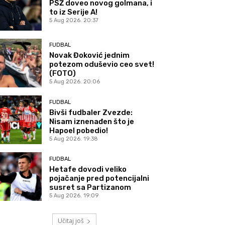
PSŽ doveo novog golmana, i
to iz Serije A!
5 Aug 2026. 20:37
FUDBAL
Novak Đoković jednim
potezom oduševio ceo svet!
(FOTO)
5 Aug 2026. 20:06
FUDBAL
Bivši fudbaler Zvezde:
Nisam iznenađen što je
Hapoel pobedio!
5 Aug 2026. 19:38
FUDBAL
Hetafe dovodi veliko
pojačanje pred potencijalni
susret sa Partizanom
5 Aug 2026. 19:09
Učitaj još