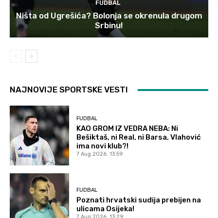
FUDBAL
Ništa od Ugrešića? Bolonja se okrenula drugom
Srbinu!
NAJNOVIJE SPORTSKE VESTI
FUDBAL
KAO GROM IZ VEDRA NEBA: Ni
Bešiktaš, ni Real, ni Barsa, Vlahović
ima novi klub?!
7 Aug 2026. 13:59
FUDBAL
Poznati hrvatski sudija prebijen na
ulicama Osijeka!
7 Aug 2026. 13:29