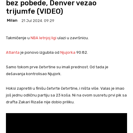
bez pobede, Denver vezao
trijumfe (VIDEO)
Milan
21 Jul 2024. 09:29
Takmičenje u
NBA letnjoj ligi
ulazi u završnicu.
Atlanta
je ponovo izgubila od
Njujorka
90:82.
Samo tokom prve četvrtine su imali prednost. Od tada je
dešavanja kontrolisao Njujork.
Hoksi zapretili u finišu četvrte četvrtine, i ništa više. Valas je imao
još jednu odličnu partiju sa 23 koša. Ni na ovom susretu prvi pik sa
drafta Zakari Rizaše nije dobio priliku.