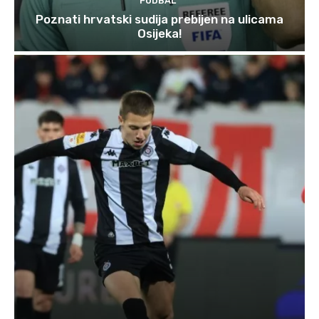
FUDBAL
Poznati hrvatski sudija prebijen na ulicama
Osijeka!