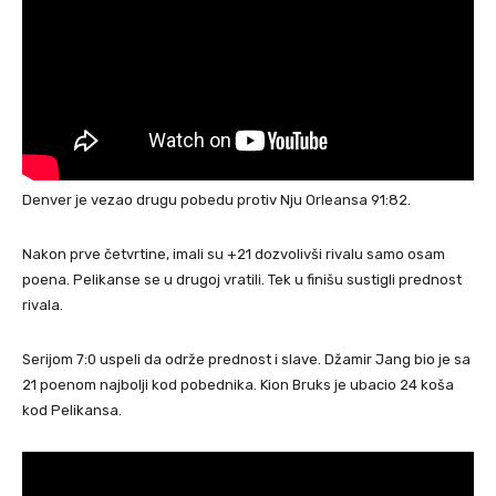
Denver je vezao drugu pobedu protiv Nju Orleansa 91:82.
Nakon prve četvrtine, imali su +21 dozvolivši rivalu samo osam
poena. Pelikanse se u drugoj vratili. Tek u finišu sustigli prednost
rivala.
Serijom 7:0 uspeli da održe prednost i slave. Džamir Jang bio je sa
21 poenom najbolji kod pobednika. Kion Bruks je ubacio 24 koša
kod Pelikansa.