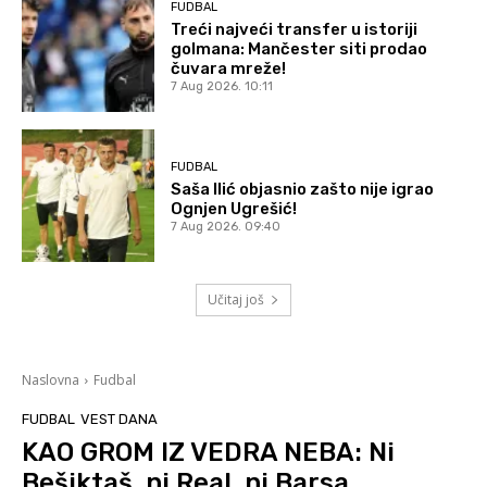
FUDBAL
Treći najveći transfer u istoriji
golmana: Mančester siti prodao
čuvara mreže!
7 Aug 2026. 10:11
FUDBAL
Saša Ilić objasnio zašto nije igrao
Ognjen Ugrešić!
7 Aug 2026. 09:40
Učitaj još