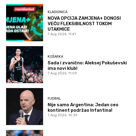
KLADIONICA
NOVA OPCIJA ZAMJENA+ DONOSI
VEĆU FLEKSIBILNOST TOKOM
UTAKMICE
7 Aug 2026. 11:41
KOŠARKA
Sada i zvanično: Aleksej Pokuševski
ima novi klub!
7 Aug 2026. 11:09
FUDBAL
Nije samo Argentina: Jedan ceo
kontinent podržao Infantina!
7 Aug 2026. 10:39