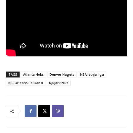
TAGS
Atlanta Hoks
Denver Nagets
NBA letnja liga
Nju Orleans Pelikansi
Njujork Niks