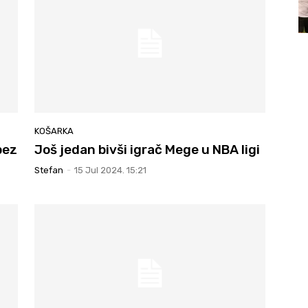
KOŠARKA
bez
Još jedan bivši igrač Mege u NBA ligi
Stefan
-
15 Jul 2024. 15:21