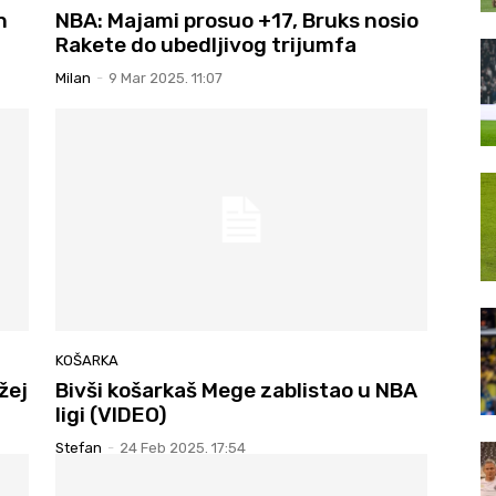
n
NBA: Majami prosuo +17, Bruks nosio
Rakete do ubedljivog trijumfa
Milan
-
9 Mar 2025. 11:07
KOŠARKA
žej
Bivši košarkaš Mege zablistao u NBA
ligi (VIDEO)
Stefan
-
24 Feb 2025. 17:54