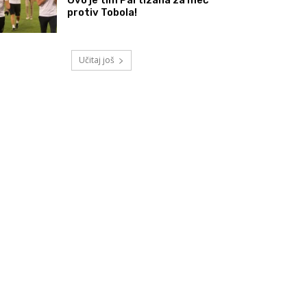
protiv Tobola!
Učitaj još