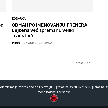
KOŠARKA
og
ODMAH PO IMENOVANJU TRENERA:
Lejkersi već spremanu veliki
transfer?
Milan
-
25 Jun 2024. 18:32
Strana 1 od 6
oletnicima je zabranjeno da učestvuju u igrama na sreću, učešće u igrama na sr
može izazvati zavisnost.