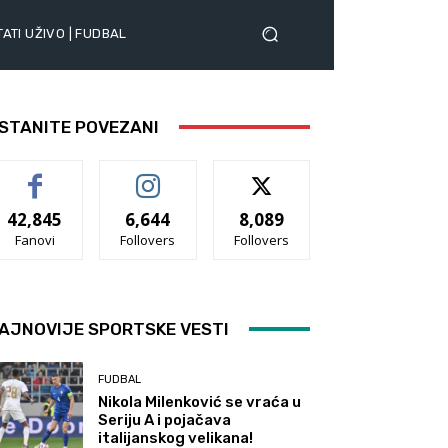
ATI UŽIVO | FUDBAL
STANITE POVEZANI
42,845
6,644
8,089
Fanovi
Follovers
Follovers
AJNOVIJE SPORTSKE VESTI
FUDBAL
Nikola Milenković se vraća u
Seriju A i pojačava
italijanskog velikana!