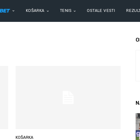
KOŠARKA
TENIS
OSTALE VESTI
REZULT
O
N
KOŠARKA