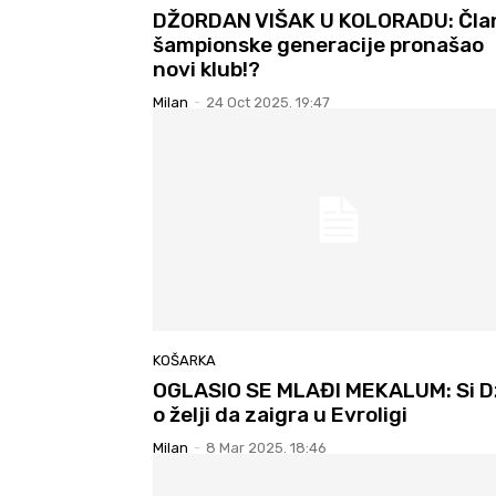
DŽORDAN VIŠAK U KOLORADU: Čla
šampionske generacije pronašao
novi klub!?
Milan
-
24 Oct 2025. 19:47
KOŠARKA
OGLASIO SE MLAĐI MEKALUM: Si D
o želji da zaigra u Evroligi
Milan
-
8 Mar 2025. 18:46