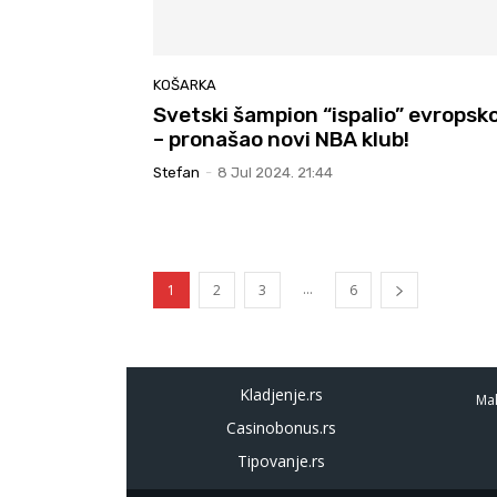
KOŠARKA
Svetski šampion “ispalio” evropsk
– pronašao novi NBA klub!
Stefan
-
8 Jul 2024. 21:44
...
1
2
3
6
Kladjenje.rs
Mal
Casinobonus.rs
Tipovanje.rs