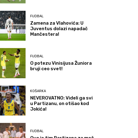
FUDBAL
Zamena za Vlahovića: U
Juventus dolazi napadač
Mančestera!
FUDBAL
O potezu Vinisijusa Žuniora
bruji ceo svet!
KOŠARKA
NEVEROVATNO: Videli ga svi
u Partizanu, on otišao kod
Jokića!
FUDBAL
Ovo je tim Partizana za meč