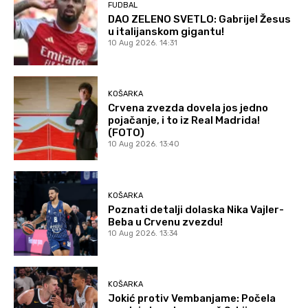
FUDBAL
DAO ZELENO SVETLO: Gabrijel Žesus
u italijanskom gigantu!
10 Aug 2026. 14:31
KOŠARKA
Crvena zvezda dovela jos jedno
pojačanje, i to iz Real Madrida!
(FOTO)
10 Aug 2026. 13:40
KOŠARKA
Poznati detalji dolaska Nika Vajler-
Beba u Crvenu zvezdu!
10 Aug 2026. 13:34
KOŠARKA
Jokić protiv Vembanjame: Počela