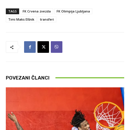
TAGS
FK Crvena zvezda
FK Olimpija Ljubljana
Timi Maks Elšnik
transferi
POVEZANI ČLANCI