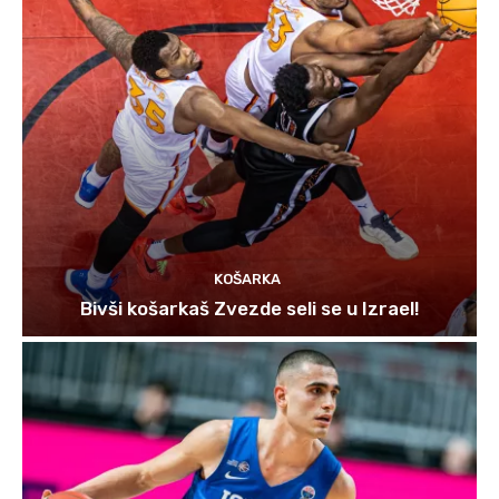
KOŠARKA
Bivši košarkaš Zvezde seli se u Izrael!