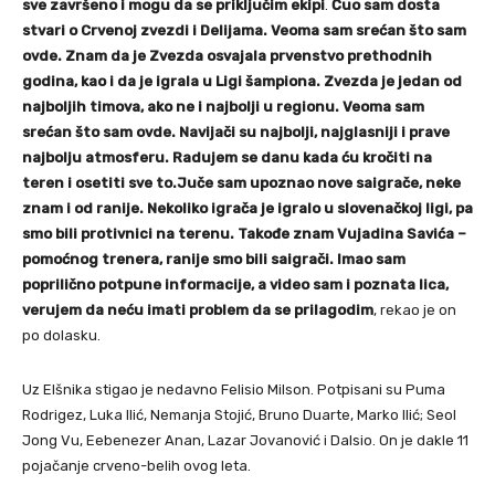
sve završeno i mogu da se priključim ekipi
.
Čuo sam dosta
stvari o Crvenoj zvezdi i Delijama. Veoma sam srećan što sam
ovde. Znam da je Zvezda osvajala prvenstvo prethodnih
godina, kao i da je igrala u Ligi šampiona. Zvezda je jedan od
najboljih timova, ako ne i najbolji u regionu. Veoma sam
srećan što sam ovde. Navijači su najbolji, najglasniji i prave
najbolju atmosferu. Radujem se danu kada ću kročiti na
teren i osetiti sve to.Juče sam upoznao nove saigrače, neke
znam i od ranije. Nekoliko igrača je igralo u slovenačkoj ligi, pa
smo bili protivnici na terenu. Takođe znam Vujadina Savića –
pomoćnog trenera, ranije smo bili saigrači. Imao sam
poprilično potpune informacije, a video sam i poznata lica,
verujem da neću imati problem da se prilagodim
, rekao je on
po dolasku.
Uz Elšnika stigao je nedavno Felisio Milson. Potpisani su Puma
Rodrigez, Luka Ilić, Nemanja Stojić, Bruno Duarte, Marko Ilić; Seol
Jong Vu, Eebenezer Anan, Lazar Jovanović i Dalsio. On je dakle 11
pojačanje crveno-belih ovog leta.