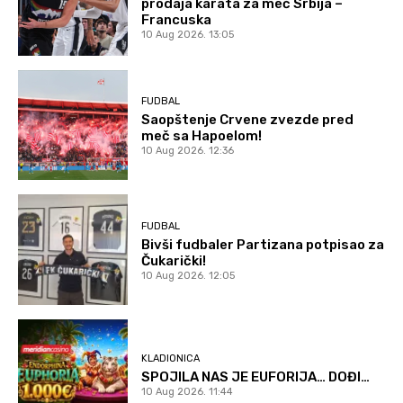
prodaja karata za meč Srbija –
Francuska
10 Aug 2026. 13:05
FUDBAL
Saopštenje Crvene zvezde pred
meč sa Hapoelom!
10 Aug 2026. 12:36
FUDBAL
Bivši fudbaler Partizana potpisao za
Čukarički!
10 Aug 2026. 12:05
KLADIONICA
SPOJILA NAS JE EUFORIJA… DOĐI…
10 Aug 2026. 11:44