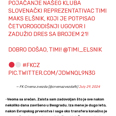
POJAČANJE NAŠEG KLUBA
SLOVENAČKI REPREZENTATIVAC TIMI
MAKS ELŠNIK, KOJI JE POTPISAO
ČETVOROGODIŠNJI UGOVOR I
ZADUŽIO DRES SA BROJEM 21!
DOBRO DOŠAO, TIMI!
@TIMI_ELSNIK
#FKCZ
PIC.TWITTER.COM/JDWNQL9N3G
— FK Crvena zvezda (@crvenazvezdafk)
July 29, 2024
–
Veoma sa srećan. Zaista sam zadovoljan što je sve nakon
nekoliko dana završeno u Beogradu. Iza mene je dugo leto,
nakon Evropskog prvenstva i sage oko transfera konačno je