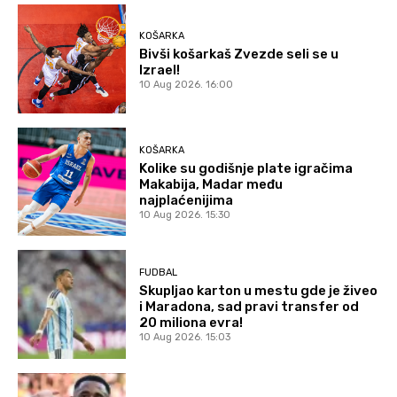
KOŠARKA
Bivši košarkaš Zvezde seli se u
Izrael!
10 Aug 2026. 16:00
KOŠARKA
Kolike su godišnje plate igračima
Makabija, Madar među
najplaćenijima
10 Aug 2026. 15:30
FUDBAL
Skupljao karton u mestu gde je živeo
i Maradona, sad pravi transfer od
20 miliona evra!
10 Aug 2026. 15:03