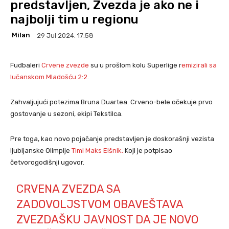
predstavljen, Zvezda je ako ne i
najbolji tim u regionu
Milan
29 Jul 2024. 17:58
Fudbaleri
Crvene zvezde
su u prošlom kolu Superlige r
emizirali sa
lučanskom Mladošću 2:2.
Zahvaljujući potezima Bruna Duartea. Crveno-bele očekuje prvo
gostovanje u sezoni, ekipi Tekstilca.
Pre toga, kao novo pojačanje predstavljen je doskorašnji vezista
ljubljanske Olimpije
Timi Maks Elšnik.
Koji je potpisao
četvorogodišnji ugovor.
CRVENA ZVEZDA SA
ZADOVOLJSTVOM OBAVEŠTAVA
ZVEZDAŠKU JAVNOST DA JE NOVO