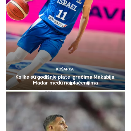
KOŠARKA
Kolike su godišnje plate igračima Makabija,
Madar među najplaćenijima