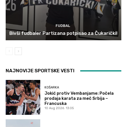
FUDBAL
Bivši fudbaler Partizana potpisao za Čukarički!
NAJNOVIJE SPORTSKE VESTI
KOŠARKA
Jokić protiv Vembanjame: Počela
prodaja karata za meč Srbija –
Francuska
10 Aug 2026. 13:05