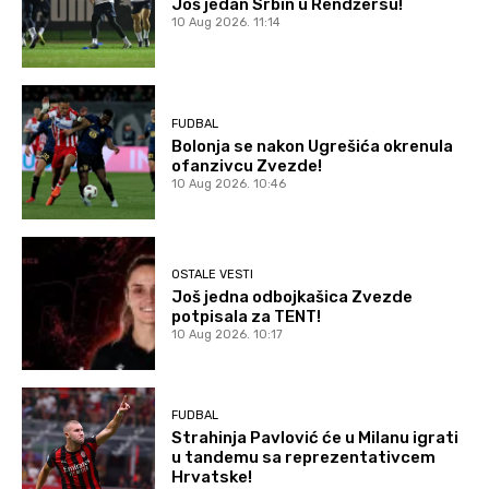
Još jedan Srbin u Rendžersu!
10 Aug 2026. 11:14
FUDBAL
Bolonja se nakon Ugrešića okrenula
ofanzivcu Zvezde!
10 Aug 2026. 10:46
OSTALE VESTI
Još jedna odbojkašica Zvezde
potpisala za TENT!
10 Aug 2026. 10:17
FUDBAL
Strahinja Pavlović će u Milanu igrati
u tandemu sa reprezentativcem
Hrvatske!