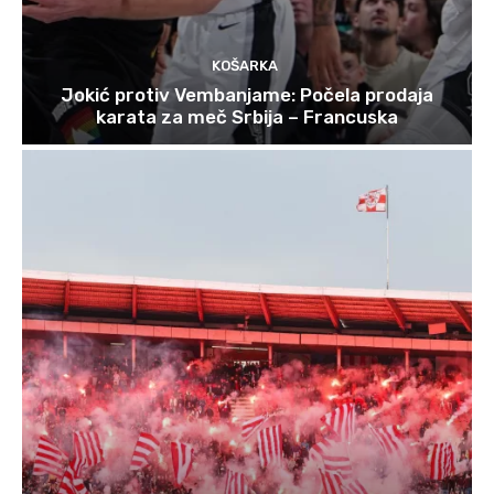
KOŠARKA
Jokić protiv Vembanjame: Počela prodaja
karata za meč Srbija – Francuska