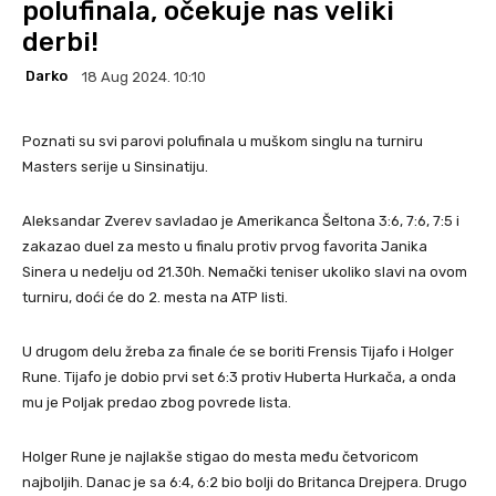
polufinala, očekuje nas veliki
derbi!
Darko
18 Aug 2024. 10:10
Poznati su svi parovi polufinala u muškom singlu na turniru
Masters serije u Sinsinatiju.
Aleksandar Zverev savladao je Amerikanca Šeltona 3:6, 7:6, 7:5 i
zakazao duel za mesto u finalu protiv prvog favorita Janika
Sinera u nedelju od 21.30h. Nemački teniser ukoliko slavi na ovom
turniru, doći će do 2. mesta na ATP listi.
U drugom delu žreba za finale će se boriti Frensis Tijafo i Holger
Rune. Tijafo je dobio prvi set 6:3 protiv Huberta Hurkača, a onda
mu je Poljak predao zbog povrede lista.
Holger Rune je najlakše stigao do mesta među četvoricom
najboljih. Danac je sa 6:4, 6:2 bio bolji do Britanca Drejpera. Drugo