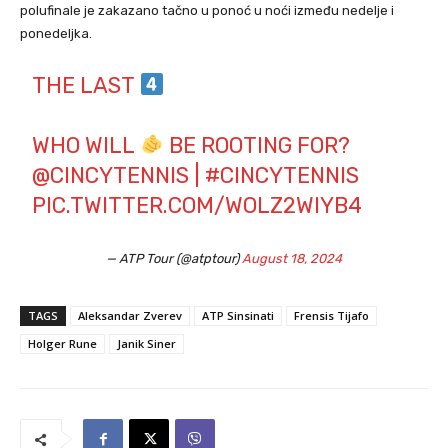
polufinale je zakazano tačno u ponoć u noći između nedelje i
ponedeljka.
THE LAST
WHO WILL
BE ROOTING FOR?
@CINCYTENNIS
|
#CINCYTENNIS
PIC.TWITTER.COM/WOLZ2WIYB4
— ATP Tour (@atptour)
August 18, 2024
TAGS
Aleksandar Zverev
ATP Sinsinati
Frensis Tijafo
Holger Rune
Janik Siner