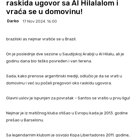
raskida ugovor sa Al Hilalalom i
vraća se u domovinu!
Darko
17 Nov 2024. 16:00
brazilski as nejmar vratiće se u Brazil.
On je poslednje dve sezone u Saudijskoj Arabiji u Al Hilalu, ali je
godinu dana bio teško povređen i van terena.
Sada, kako prenose argentinski mediji, odlučio je da se vrati u
domovinu i već su počeli pregovori oko raskidu ugovora.
Glavni uslov je ispunjen za povratak – Santos se vratio u prvu ligu!
Nejmar je iz matičnog kluba otišao u Evropu kada je 2013. godine
prešao u Barselonu.
Sa legendarnim klubom je osvojio Kopa Libertadores 2011. godine,