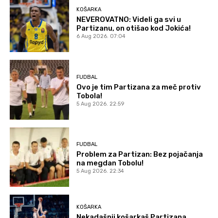
KOŠARKA
NEVEROVATNO: Videli ga svi u
Partizanu, on otišao kod Jokića!
6 Aug 2026. 07:04
FUDBAL
Ovo je tim Partizana za meč protiv
Tobola!
5 Aug 2026. 22:59
FUDBAL
Problem za Partizan: Bez pojačanja
na megdan Tobolu!
5 Aug 2026. 22:34
KOŠARKA
Nekadašnji košarkaš Partizana