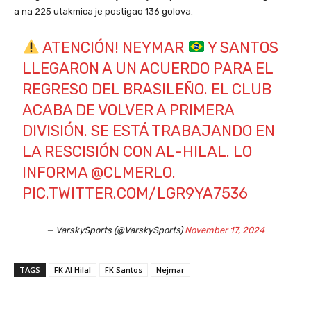
a na 225 utakmica je postigao 136 golova.
ATENCIÓN! NEYMAR
Y SANTOS
LLEGARON A UN ACUERDO PARA EL
REGRESO DEL BRASILEÑO. EL CLUB
ACABA DE VOLVER A PRIMERA
DIVISIÓN. SE ESTÁ TRABAJANDO EN
LA RESCISIÓN CON AL-HILAL. LO
INFORMA
@CLMERLO
.
PIC.TWITTER.COM/LGR9YA7536
— VarskySports (@VarskySports)
November 17, 2024
TAGS
FK Al Hilal
FK Santos
Nejmar