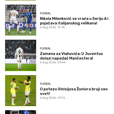
FUDBAL
Nikola Milenković se vraća u Seriju A i
pojačava italijanskog velikana!
6 Aug 2026. 10:18
FUDBAL
Zamena za Vlahovića: U Juventus
dolazi napadač Mančestera!
6 Aug 2026. 09:44
FUDBAL
O potezu Vinisijusa Žuniora bruji ceo
svet!
6 Aug 2026. 09:12