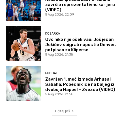
završio reprezentativnu karijeru
(VIDEO)
5 Aug 2026. 22:09
KOŠARKA
Ovo niko nije očekivao: Još jedan
Jokićev saigrač napustio Denver,
potpisao za Kliperse!
5 Aug 2026. 21:38
FUDBAL
Završen 1. meč između Arhusa i
Sabaha: Pobednik ide na boljeg iz
dvoboja Hapoel – Zvezda (VIDEO)
5 Aug 2026. 21:14
Učitaj još