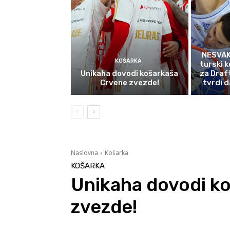
NESVAK
KOŠARKA
turski k
Unikaha dovodi košarkaša
za Draf
Crvene zvezde!
tvrdi d