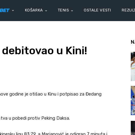
KOŠARKA
TENIS
OSTALE VESTI
REZULT
N
debitovao u Kini!
ove godine je otišao u Kinu i potpisao za Đedang
stva u pobedi protiv Peking Daksa.
nesku ligu 83:79, a Marjanović je odigrao 7 minuta i