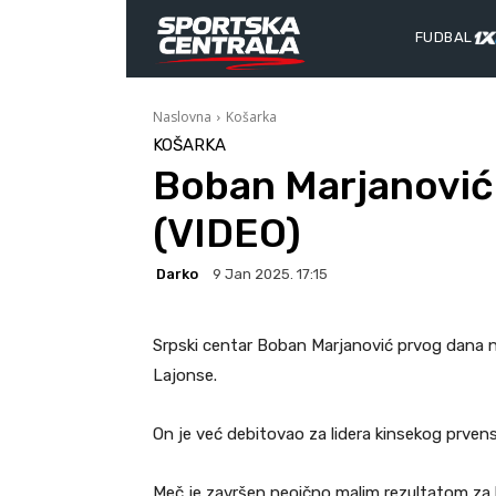
FUDBAL
Naslovna
Košarka
KOŠARKA
Boban Marjanović 
(VIDEO)
Darko
9 Jan 2025. 17:15
Srpski centar Boban Marjanović prvog dana n
Lajonse.
On je već debitovao za lidera kinsekog prven
Meč je završen neoično malim rezultatom za ki