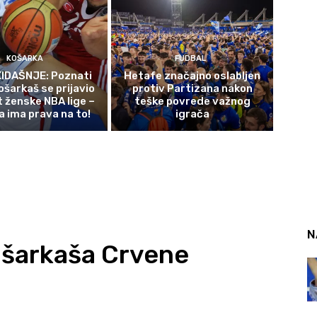
KOŠARKA
FUDBAL
IDAŠNJE: Poznati
Hetafe značajno oslabljen
ošarkaš se prijavio
protiv Partizana nakon
t ženske NBA lige –
teške povrede važnog
a ima prava na to!
igrača