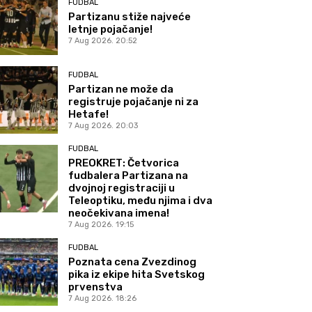
FUDBAL
Partizanu stiže najveće
letnje pojačanje!
7 Aug 2026. 20:52
FUDBAL
Partizan ne može da
registruje pojačanje ni za
Hetafe!
7 Aug 2026. 20:03
FUDBAL
PREOKRET: Četvorica
fudbalera Partizana na
dvojnoj registraciji u
Teleoptiku, među njima i dva
neočekivana imena!
7 Aug 2026. 19:15
FUDBAL
Poznata cena Zvezdinog
pika iz ekipe hita Svetskog
prvenstva
7 Aug 2026. 18:26