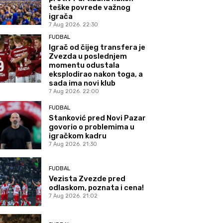
teške povrede važnog
igrača
7 Aug 2026. 22:30
FUDBAL
Igrač od čijeg transfera je
Zvezda u poslednjem
momentu odustala
eksplodirao nakon toga, a
sada ima novi klub
7 Aug 2026. 22:00
FUDBAL
Stanković pred Novi Pazar
govorio o problemima u
igračkom kadru
7 Aug 2026. 21:30
FUDBAL
Vezista Zvezde pred
odlaskom, poznata i cena!
7 Aug 2026. 21:02