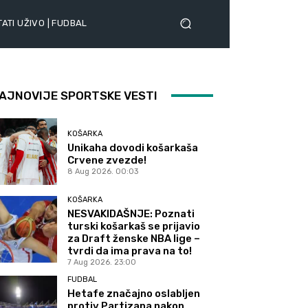
ATI UŽIVO | FUDBAL
AJNOVIJE SPORTSKE VESTI
KOŠARKA
Unikaha dovodi košarkaša
Crvene zvezde!
8 Aug 2026. 00:03
KOŠARKA
NESVAKIDAŠNJE: Poznati
turski košarkaš se prijavio
za Draft ženske NBA lige –
tvrdi da ima prava na to!
7 Aug 2026. 23:00
FUDBAL
Hetafe značajno oslabljen
protiv Partizana nakon