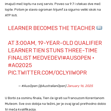
imajući meč loptu na svoj servis. Poveo sa 9:7 i stekao dve meč
lopte. Potom je slavio ogroman trijumf za sigurno veliki skok na
ATP listi.
LEARNER BECOMES THE TEACHER
AT 3:00AM, 19-YEAR-OLD QUALIFIER
LEARNER TIEN STUNS THREE-TIME
FINALIST MEDVEDEV!
#AUSOPEN
•
#AO2025
PIC.TWITTER.COM/OCLYIIWOPR
— #AusOpen (@AustralianOpen)
January 16, 2025
U Borbi za osminu finala, Tien će igrati sa Francuzom Korentanom
Muteom. Sve ovo dobija na težini, jer je ovaj igrač prethodno dobio
tri meča kvalifikacija.