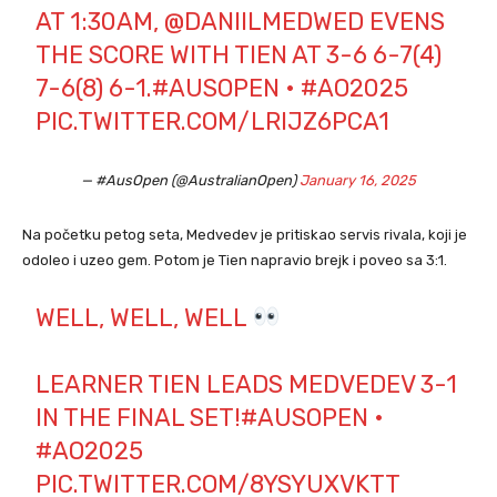
AT 1:30AM,
@DANIILMEDWED
EVENS
THE SCORE WITH TIEN AT 3-6 6-7(4)
7-6(8) 6-1.
#AUSOPEN
•
#AO2025
PIC.TWITTER.COM/LRIJZ6PCA1
— #AusOpen (@AustralianOpen)
January 16, 2025
Na početku petog seta, Medvedev je pritiskao servis rivala, koji je
odoleo i uzeo gem. Potom je Tien napravio brejk i poveo sa 3:1.
WELL, WELL, WELL
LEARNER TIEN LEADS MEDVEDEV 3-1
IN THE FINAL SET!
#AUSOPEN
•
#AO2025
PIC.TWITTER.COM/8YSYUXVKTT