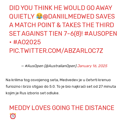
DID YOU THINK HE WOULD GO AWAY
QUIETLY
@DANIILMEDWED
SAVES
A MATCH POINT & TAKES THE THIRD
SET AGAINST TIEN 7-6(8)!
#AUSOPEN
•
#AO2025
PIC.TWITTER.COM/ABZARLOC7Z
— #AusOpen (@AustralianOpen)
January 16, 2025
Na krilima tog osvojenog seta, Medvedev je u četvrti krenuo
furiozno i brzo stigao do 5:0. To je bio najkraći set od 27 minuta
kojim je Rus izborio set odluke.
MEDDY LOVES GOING THE DISTANCE