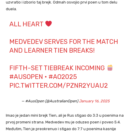
uzvratio i izborio taj brejk. Odmah osvojio prvi poen u tom delu
duela.
ALL HEART
MEDVEDEV SERVES FOR THE MATCH
AND LEARNER TIEN BREAKS!
FIFTH-SET TIEBREAK INCOMING
#AUSOPEN
•
#AO2025
PIC.TWITTER.COM/PZNR2YUAU2
— #AusOpen (@AustralianOpen)
January 16, 2025
Imao je jedan mini brejk Tien, ali je Rus stigao do 3:3 u poenima na
prvoj promeni strana. Medvedev mu je oduzeo poen i poveo 5:4.
Međutim, Tien je preokrenuo i stigao do 7:7 u poenima kasnije