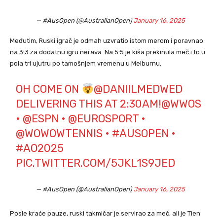
— #AusOpen (@AustralianOpen)
January 16, 2025
Međutim, Ruski igrač je odmah uzvratio istom merom i poravnao
na 3:3 za dodatnu igru nerava. Na 5:5 je kiša prekinula meč i to u
pola tri ujutru po tamošnjem vremenu u Melburnu.
OH COME ON
@DANIILMEDWED
DELIVERING THIS AT 2:30AM!
@WWOS
•
@ESPN
•
@EUROSPORT
•
@WOWOWTENNIS
•
#AUSOPEN
•
#AO2025
PIC.TWITTER.COM/5JKL1S9JED
— #AusOpen (@AustralianOpen)
January 16, 2025
Posle kraće pauze, ruski takmičar je servirao za meč, ali je Tien