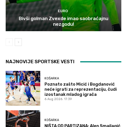
EURO
Bivši golman Zvexde imao saobraćajnu
nezgodu!
NAJNOVIJE SPORTSKE VESTI
KOŠARKA
Poznato zašto Micić i Bogdanović
neće igrati za reprezentaciju, čudi
izostanak mladog igrača
6 Aug 2026. 17:39
KOŠARKA
NIŠTA OD PARTIZANA: Alen Smailagić