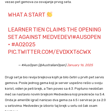
vezao pet gemova za osvajanje prvog seta.
WHAT A START
LEARNER TIEN CLAIMS THE OPENING
SET AGAINST MEDVEDEV!
#AUSOPEN
•
#AO2025
PIC.TWITTER.COM/EVDXXT6CWX
— #AusOpen (@AustralianOpen)
January 16, 2025
Drugi set je bio revija brejkova kojih je bilo četiri u prvih pet servis
gemova. Posle jednog gema koji je server uspešno rešio u svoju
korist, viđen je peti brejk, a Tien poveo sa 4:3. Poptuno neobičan
meč se nastavio novim brejkom Medvedeva koji preokreće na 5:4.
Onda je američki igrač nanizao dva gema za 6:5 i servirao je za 2:0
u setovima. Medvedev je izborio taj brejk u setu od čak osam