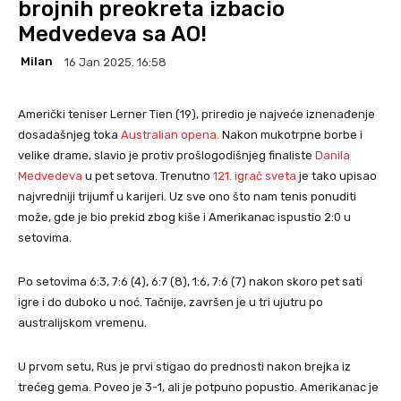
brojnih preokreta izbacio
Medvedeva sa AO!
Milan
16 Jan 2025. 16:58
Američki teniser Lerner Tien (19), priredio je najveće iznenađenje
dosadašnjeg toka
Australian opena.
Nakon mukotrpne borbe i
velike drame, slavio je protiv prošlogodišnjeg finaliste
Danila
Medvedeva
u pet setova. Trenutno
121. igrač sveta
je tako upisao
najvredniji trijumf u karijeri. Uz sve ono što nam tenis ponuditi
može, gde je bio prekid zbog kiše i Amerikanac ispustio 2:0 u
setovima.
Po setovima 6:3, 7:6 (4), 6:7 (8), 1:6, 7:6 (7) nakon skoro pet sati
igre i do duboko u noć. Tačnije, završen je u tri ujutru po
australijskom vremenu.
U prvom setu, Rus je prvi stigao do prednosti nakon brejka iz
trećeg gema. Poveo je 3-1, ali je potpuno popustio. Amerikanac je