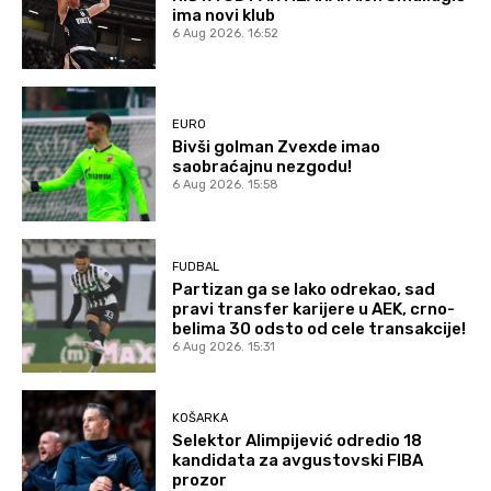
ima novi klub
6 Aug 2026. 16:52
EURO
Bivši golman Zvexde imao
saobraćajnu nezgodu!
6 Aug 2026. 15:58
FUDBAL
Partizan ga se lako odrekao, sad
pravi transfer karijere u AEK, crno-
belima 30 odsto od cele transakcije!
6 Aug 2026. 15:31
KOŠARKA
Selektor Alimpijević odredio 18
kandidata za avgustovski FIBA
prozor