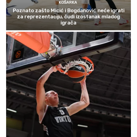
KOŠARKA
Poznato zašto Micić i Bogdanović neće igrati
za reprezentaciju, čudi izostanak mladog
igrača