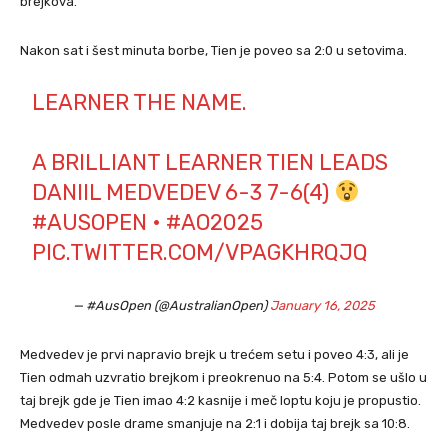
brejkova.
Nakon sat i šest minuta borbe, Tien je poveo sa 2:0 u setovima.
LEARNER THE NAME.
A BRILLIANT LEARNER TIEN LEADS
DANIIL MEDVEDEV 6-3 7-6(4)
#AUSOPEN
•
#AO2025
PIC.TWITTER.COM/VPAGKHRQJQ
— #AusOpen (@AustralianOpen)
January 16, 2025
Medvedev je prvi napravio brejk u trećem setu i poveo 4:3, ali je
Tien odmah uzvratio brejkom i preokrenuo na 5:4. Potom se ušlo u
taj brejk gde je Tien imao 4:2 kasnije i meč loptu koju je propustio.
Medvedev posle drame smanjuje na 2:1 i dobija taj brejk sa 10:8.