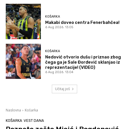
KOŠARKA
Makabi doveo centra Fenerbahčea!
6 Aug 2026. 13:05
KOŠARKA
Nedović otvorio dušu i priznao zbog
čega ga je Sale Đorđević sklanjao iz
reprezentacije! (VIDEO)
6 Aug 2026. 13:04
Učitaj još