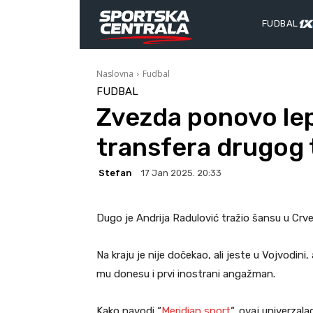
FUDBAL
Naslovna
Fudbal
FUDBAL
Zvezda ponovo le
transfera drugog 
Stefan
17 Jan 2025. 20:33
Dugo je Andrija Radulović tražio šansu u Crv
Na kraju je nije dočekao, ali jeste u Vojvodin
mu donesu i prvi inostrani angažman.
Kako navodi “
Meridian sport
“, ovaj univerzal