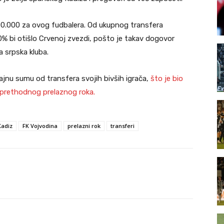
000.000 za ovog fudbalera. Od ukupnog transfera
0% bi otišlo Crvenoj zvezdi, pošto je takav dogovor
 srpska kluba.
jnu sumu od transfera svojih bivših igrača,
što je bio
 prethodnog prelaznog roka.
Kadiz
FK Vojvodina
prelazni rok
transferi