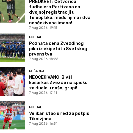
PREOKRET: Četvorica
fudbalera Partizana na
dvojnoj registraciji u
Teleoptiku, među njima i dva
neočekivana imena!
7 Aug 2026. 19:15
FUDBAL
Poznata cena Zvezdinog
pika iz ekipe hita Svetskog
prvenstva
7 Aug 2026. 18:26
KOŠARKA
NEOČEKIVANO: Bivši
košarkaš Zvezde na spisku
za duele u našoj grupi!
7 Aug 2026. 17:41
FUDBAL
Velikan stao u red za potpis
Tiknizjana
7 Aug 2026. 16:54