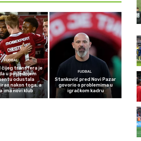
FUDBAL
 čijeg transfera je
FUDBAL
da u poslednjem
entu odustala
Stanković pred Novi Pazar
irao nakon toga, a
govorio o problemima u
a ima novi klub
igračkom kadru