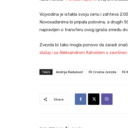
Vojvodina je istakla svoju cenu i zahteva 2.
Novosađanima bi pripala polovina, a drugih 5
napravljen o transferu ovog igrača zmeđu dva
Zvezda bi tako mogla ponovo da zaradi znača
slučaj i sa Aleksandrom Kahvićem u završnici
TAGS
Andrija Radulović
FK Crvena zvezda
FK 
Share