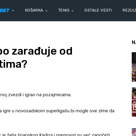
KOŠARKA
TENIS
OSTALE VESTI
REZULT
N
po zarađuje od
tima?
enoj zvezdi i igrao na pozajmicama.
i, a igre u novosadskom superligašu bi mogle ove zime da
ac je želja španskog Kadiza i pregovori su već započeti.