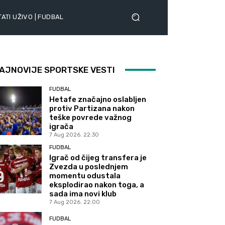
ATI UŽIVO | FUDBAL
AJNOVIJE SPORTSKE VESTI
FUDBAL
Hetafe značajno oslabljen
protiv Partizana nakon
teške povrede važnog
igrača
7 Aug 2026. 22:30
FUDBAL
Igrač od čijeg transfera je
Zvezda u poslednjem
momentu odustala
eksplodirao nakon toga, a
sada ima novi klub
7 Aug 2026. 22:00
FUDBAL