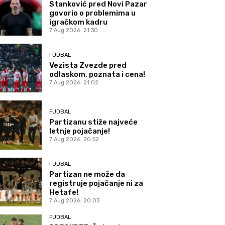
Stanković pred Novi Pazar
govorio o problemima u
igračkom kadru
7 Aug 2026. 21:30
FUDBAL
Vezista Zvezde pred
odlaskom, poznata i cena!
7 Aug 2026. 21:02
FUDBAL
Partizanu stiže najveće
letnje pojačanje!
7 Aug 2026. 20:52
FUDBAL
Partizan ne može da
registruje pojačanje ni za
Hetafe!
7 Aug 2026. 20:03
FUDBAL