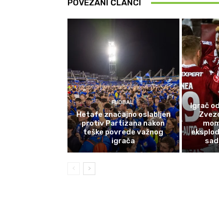
POVEZANI ČLANCI
FUDBAL
Igrač od
Hetafe značajno oslabljen
Zvez
protiv Partizana nakon
mom
teške povrede važnog
eksplod
igrača
sad