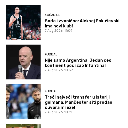
KOŠARKA
Sada i zvanično: Aleksej Pokuševski
ima novi klub!
7 Aug 2026. 11:09
FUDBAL
Nije samo Argentina: Jedan ceo
kontinent podržao Infantina!
7 Aug 2026. 10:39
FUDBAL
Treći najveći transfer u istoriji
golmana: Mančester siti prodao
čuvara mreže!
7 Aug 2026. 10:11