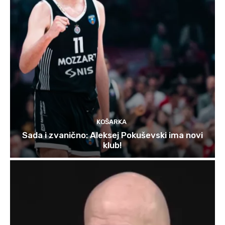
KOŠARKA
Sada i zvanično: Aleksej Pokuševski ima novi
klub!