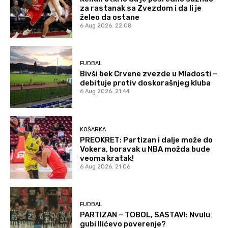
za rastanak sa Zvezdom i da li je
želeo da ostane
6 Aug 2026. 22:08
FUDBAL
Bivši bek Crvene zvezde u Mladosti –
debituje protiv doskorašnjeg kluba
6 Aug 2026. 21:44
KOŠARKA
PREOKRET: Partizan i dalje može do
Vokera, boravak u NBA možda bude
veoma kratak!
6 Aug 2026. 21:06
FUDBAL
PARTIZAN – TOBOL, SASTAVI: Nvulu
gubi Ilićevo poverenje?