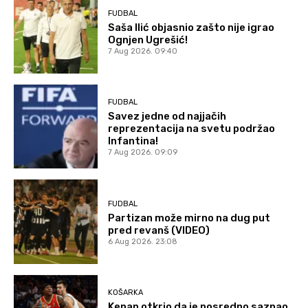
FUDBAL
Saša Ilić objasnio zašto nije igrao
Ognjen Ugrešić!
7 Aug 2026. 09:40
FUDBAL
Savez jedne od najjačih
reprezentacija na svetu podržao
Infantina!
7 Aug 2026. 09:09
FUDBAL
Partizan može mirno na dug put
pred revanš (VIDEO)
6 Aug 2026. 23:08
KOŠARKA
Kenan otkrio da je posredno saznao