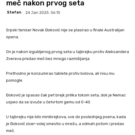
meč nakon prvog seta
Stefan
24 Jan 2025. 06:15
Srpski teniser Novak Đoković nije se plasirao u finale Australijan
opena.
On je nakon izgubljenog prvog seta u tajbrejku protiv Aleksandera
Zvereva predao meč bez mnogo razmišljanja.
Prethodno je konzumirao tablete protiv bolova, ali nisu mu
pomogle.
Đoković je spasao čak pet brejk prilika tokom seta, dok je Nemac
uspeo da se izvuče u četvrtom gemu od 0-40.
U tajbrejku nije bilo minibrejkova, sve do poslednjeg poena, kada
je Đoković zicer-volej smestio u mrežu, a odmah potom i predao
meč.