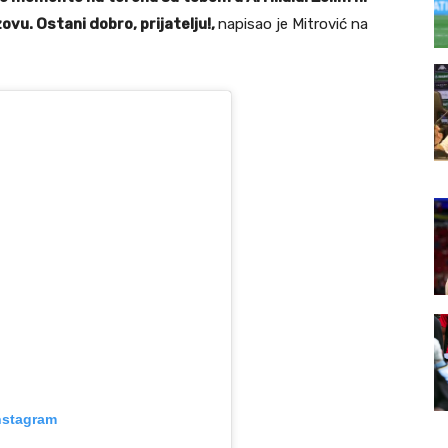
vu. Ostani dobro, prijatelju!,
napisao je Mitrović na
nstagram