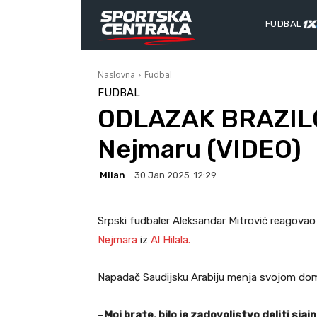
FUDBAL
Naslovna
Fudbal
FUDBAL
ODLAZAK BRAZILCA
Nejmaru (VIDEO)
Milan
30 Jan 2025. 12:29
Srpski fudbaler Aleksandar Mitrović reagova
Nejmara
iz
Al Hilala.
Napadač Saudijsku Arabiju menja svojom dom
–
Moj brate, bilo je zadovoljstvo deliti sja