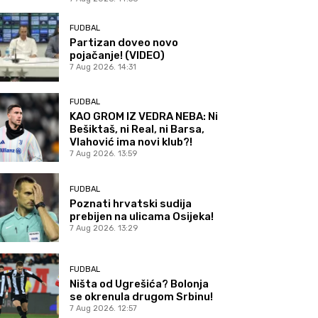
FUDBAL
Partizan doveo novo
pojačanje! (VIDEO)
7 Aug 2026. 14:31
FUDBAL
KAO GROM IZ VEDRA NEBA: Ni
Bešiktaš, ni Real, ni Barsa,
Vlahović ima novi klub?!
7 Aug 2026. 13:59
FUDBAL
Poznati hrvatski sudija
prebijen na ulicama Osijeka!
7 Aug 2026. 13:29
FUDBAL
Ništa od Ugrešića? Bolonja
se okrenula drugom Srbinu!
7 Aug 2026. 12:57