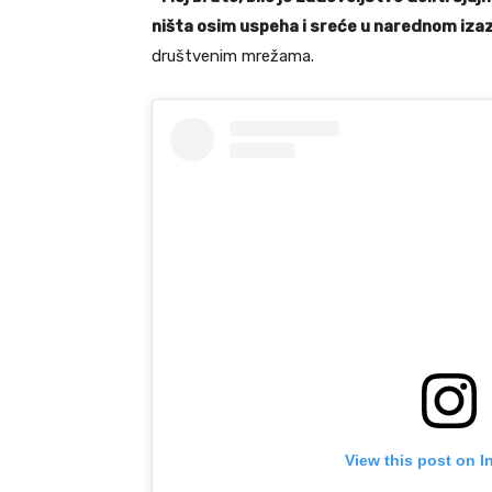
ništa osim uspeha i sreće u narednom izazo
društvenim mrežama.
View this post on I