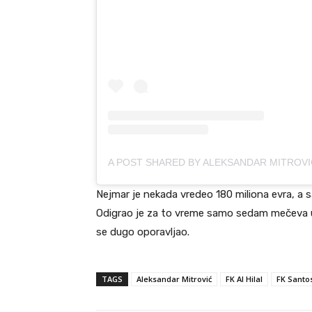
Nejmar je nekada vredeo 180 miliona evra, a s
Odigrao je za to vreme samo sedam mečeva uz 
se dugo oporavljao.
TAGS
Aleksandar Mitrović
FK Al Hilal
FK Santo