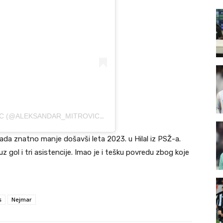
A POST SHARED BY ALEKSANDAR MITROVIC (@ALEKSANDAR_MITROVIC_45)
ada znatno manje došavši leta 2023. u Hilal iz PSŽ-a.
gol i tri asistencije. Imao je i tešku povredu zbog koje
s
Nejmar