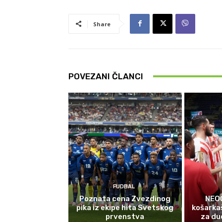
Share
POVEZANI ČLANCI
FUDBAL
Poznata cena Zvezdinog
NEOČ
pika iz ekipe hita Svetskog
košarka
prvenstva
za due