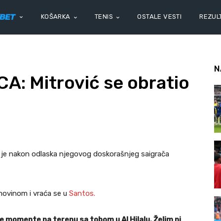
KOŠARKA
TENIS
OSTALE VESTI
REZULT
N
: Mitrović se obratio
o je nakon odlaska njegovog doskorašnjeg saigrača
ovinom i vraća se u
Santos.
jne momente na terenu sa tobom u Al Hilalu. Želim ni