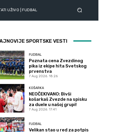
ATI UŽIVO | FUDBAL
AJNOVIJE SPORTSKE VESTI
FUDBAL
Poznata cena Zvezdinog
pika iz ekipe hita Svetskog
prvenstva
7 Aug 2026. 18:26
KOŠARKA
NEOČEKIVANO: Bivši
košarkaš Zvezde na spisku
za duele u našoj grupi!
7 Aug 2026. 17:41
FUDBAL
Velikan stao u red za potpis