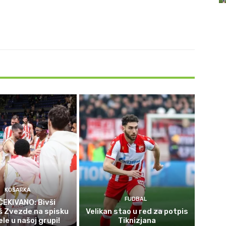
KOŠARKA
FUDBAL
EKIVANO: Bivši
š Zvezde na spisku
Velikan stao u red za potpis
le u našoj grupi!
Tiknizjana