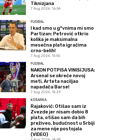
Tiknizjana
7 Aug 2026. 16:54
FUDBAL
I kad smo u g*vnima mi smo
Partizan: Petrović otkrio
kolika je maksimalna
mesečna plata igračima
crno-belih!
7 Aug 2026. 15:55
FUDBAL
NAKON POTPISA VINISIJUSA:
Arsenal se okreće novoj
meti, Arteta naciljao
napadača Barse!
7 Aug 2026. 15:29
KOŠARKA
Rajaković: Otišao sam iz
Zvezde jer nisam dobio 8
plata, otišao sam da bih
preživeo, budućnost u Srbiji
za mene nije postojala
(VIDEO)
7 Aug 2026. 14:58